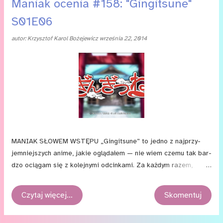
Maniak ocenia #158: "Gingitsune"
S01E06
autor:
Krzysztof Karol Bożejewicz
września 22, 2014
MA­NIAK SŁO­WEM WSTĘPU „Gin­git­su­ne” to jed­no z naj­przy­
jem­niej­szych ani­me, ja­kie oglą­da­łem — nie wiem cze­mu tak bar­
dzo ocią­gam się z ko­lej­ny­mi od­cin­ka­mi. Za każ­dym ra­zem,
gdy wra­cam do tego se­ria­lu i od­twa­rzam ko­lej­ne od­sło­ny, prze­
no­szę się do cu­dow­nej, sie­lan­ko­wej i opty­mi­stycz­nej kra­iny,
Czytaj więcej…
Skomentuj
w któ­rej, na­wet je­śli po­ja­wią się pew­ne pro­ble­my, to z po­mo­cą
przy­ja­ciół moż­na je za­wsze roz­wią­zać. Opo­wieść o sin­to­istycz­