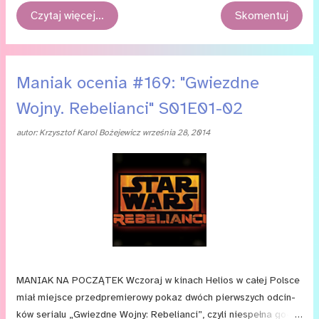
ma­te­ria­łów na­krę­co­nych pod­czas Po­wsta­nia, zo­sta­nie zgło­szo­ny
Czytaj więcej…
Skomentuj
do Osca­rów w ka­te­go­rii „peł­no­me­tra­żo­wy ﬁlm do­ku­men­tal­ny”.
Nie bę­dzie to jed­nak ta sama wer­sja, któ­rą wy­świe­tla­no w pol­
skich ki­nach (a o któ­rej mo­że­cie tu­taj po­czy­tać), ale zu­peł­nie ...
Maniak ocenia #169: "Gwiezdne
Wojny. Rebelianci" S01E01-02
autor:
Krzysztof Karol Bożejewicz
września 28, 2014
MA­NIAK NA PO­CZĄTEK Wczo­raj w ki­nach He­lios w ca­łej Pol­sce
miał miej­sce przed­pre­mie­ro­wy po­kaz dwóch pierw­szych od­cin­
ków se­ria­lu „Gwiezd­ne Woj­ny: Re­be­lian­ci”, czy­li nie­speł­na go­