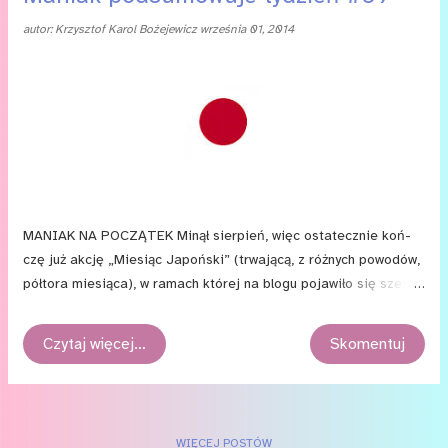
autor:
Krzysztof Karol Bożejewicz
września 01, 2014
MA­NIAK NA PO­CZĄTEK Mi­nął sier­pień, więc osta­tecz­nie koń­
czę już ak­cję „Mie­siąc Ja­poń­ski” (trwa­ją­cą, z róż­nych po­wo­dów,
pół­to­ra mie­sią­ca), w ra­mach któ­rej na blo­gu po­ja­wi­ło się sześć
wpi­sów o te­ma­ty­ce ja­poń­skiej: trzy re­la­cje z mo­je­go po­by­tu
w To­kio, dwa psio­cze­nia ( jed­no , dość po­pu­lar­ne, o pani Jo­an­
Czytaj więcej…
Skomentuj
nie Ba­tor; dru­gie na te­mat tłu­ma­cze­nia man­gi „Shin­ge­ki no ky­
ojin”) i do tego re­cen­zja ﬁl­mu „Ka­ze ta­chi­nu”. Oﬁcjal­nie „Mie­
siąc Ja­poń­ski” się już koń­czy, ale tek­sty zwią­za­ne z Kra­jem
Wscho­dzą­ce­go Słoń­ca bę­dą...
WIĘCEJ POSTÓW