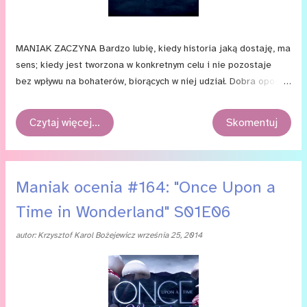
MA­NIAK ZA­CZY­NA Bar­dzo lu­bię, kie­dy hi­sto­ria ja­ką do­sta­ję, ma
sens; kie­dy jest two­rzo­na w kon­kret­nym celu i nie po­zo­sta­je
bez wpły­wu na bo­ha­te­rów, bio­rą­cych w niej udział. Do­bra opo­
wieść po­win­na być skro­jo­na tak, by po­sta­ci wy­cią­gnę­ły z niej
wnio­ski i na­uczy­ły się cze­goś no­we­go; by zna­la­zły się z punk­tu A,
Czytaj więcej…
Skomentuj
w ja­kim są na po­cząt­ku, w wy­ni­ka­ją­cym z ich po­dró­ży punk­cie B.
Szcze­gól­ne zna­cze­nie ma to w ba­śnio­wym „Once Upon a Time”.
Twór­cy nie idą tro­pem pro­stych hi­sto­ry­jek i mó­wią ja­sno —...
Maniak ocenia #164: "Once Upon a
Time in Wonderland" S01E06
autor:
Krzysztof Karol Bożejewicz
września 25, 2014