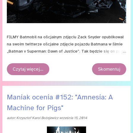
FIL­MY Bat­mo­bil na oﬁcjal­nym zdję­ciu Zack Sny­der opu­bli­ko­wał
na swo­im twit­te­rze oﬁcjal­ne zdję­cie po­jaz­du Bat­ma­na w ﬁl­mie
„Bat­man v Su­per­man: Dawn of Jus­tice”. Tak bę­dzie się on pre­
zen­to­wać: (klik­nij, aby po­więk­szyć) Wóz wy­glą­da im­po­nu­ją­co
i coś czu­ję, że bę­dzie to moja ulu­bio­na wer­sja słyn­ne­go Bat­mo­
Czytaj więcej…
Skomentuj
bi­lu.
Maniak ocenia #152: "Amnesia: A
Machine for Pigs"
autor:
Krzysztof Karol Bożejewicz
września 15, 2014