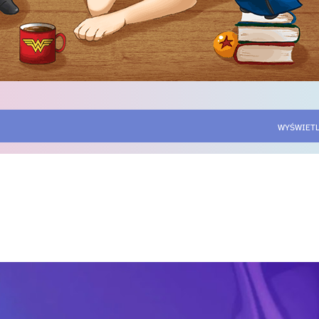
WYŚWIETL