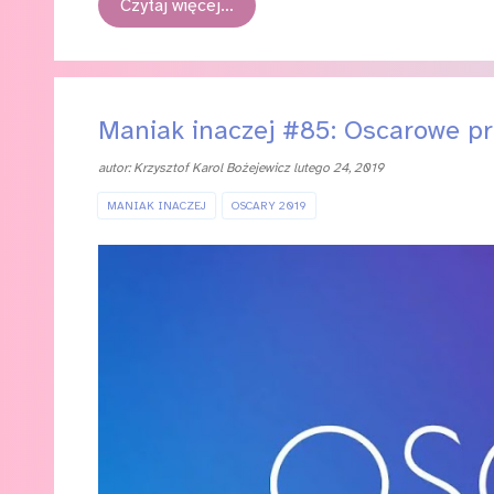
Czytaj więcej…
Maniak inaczej #85: Oscarowe p
autor:
Krzysztof Karol Bożejewicz
lutego 24, 2019
MANIAK INACZEJ
OSCARY 2019