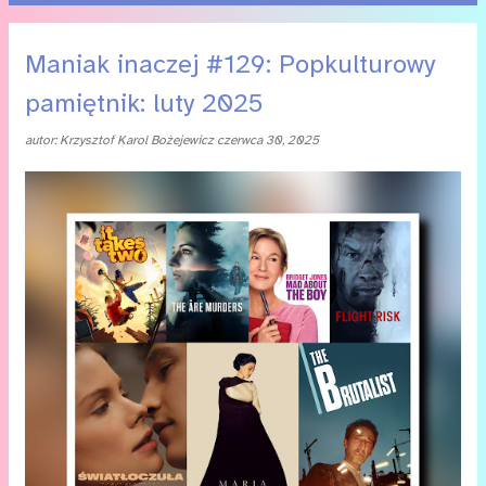
P
Maniak inaczej #129: Popkulturowy
o
pamiętnik: luty 2025
s
autor:
Krzysztof Karol Bożejewicz
czerwca 30, 2025
t
y