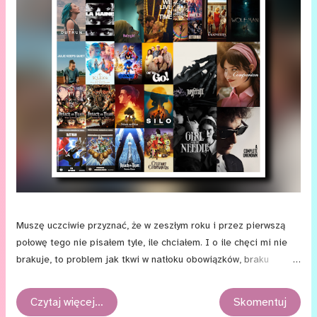
Muszę uczciwie przyznać, że w zeszłym roku i przez pierwszą
połowę tego nie pisałem tyle, ile chciałem. I o ile chęci mi nie
brakuje, to problem jak tkwi w natłoku obowiązków, braku
umiejętności organizowania czasu i życiowych zawirowaniach.
Bloga nie chcę jednak porzucać, dlatego wciąż myślę, jaką
Czytaj więcej…
Skomentuj
formę mogłyby przyjmować moje teksty, żebym mógł opowiadać