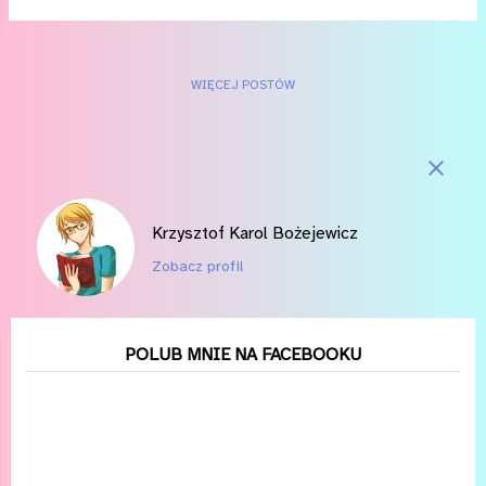
Wam jak najwięcej o moich popkulturowych odkryciach i
jednocześnie nie musiał siedzieć przed ekranem laptopa do
rana. I stąd pomysł, by wykorzystać króciutkie recenzje, które i
WIĘCEJ POSTÓW
tak wrzucam do sieci (na Letterboxd , Serializd , Backloggd i
Goodreads , gdzie możecie mnie śledzić), nieco je rozbudować
i po upływie każdego miesiąca roku publikować popkulturowy
pamiętnik. W ciągu najbliższych tygodni zamierzam wrzucić
takich sześć. Dziś pora na część styczniową.
Krzysztof Karol Bożejewicz
Zobacz profil
POLUB MNIE NA FACEBOOKU