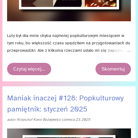
Luty był dla mnie chyba najmniej popkulturowym miesiącem w
tym roku, bo większość czasu spędziłem na przygotowaniach do
przeprowadzki. Ale z kilkoma rzeczami udało mi się zapoznać, a
kilka z nich to prawdziwe perełki.
Czytaj więcej…
Skomentuj
Maniak inaczej #128: Popkulturowy
pamiętnik: styczeń 2025
autor:
Krzysztof Karol Bożejewicz
czerwca 23, 2025