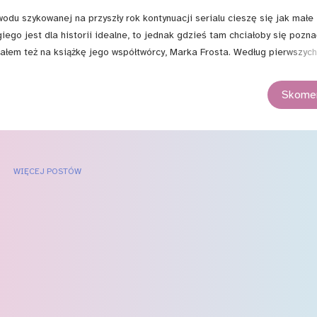
szykowanej na przyszły rok kontynuacji serialu cieszę się jak małe
ego jest dla historii idealne, to jednak gdzieś tam chciałoby się pozna
kałem też na książkę jego współtwórcy, Marka Frosta. Według pierwszych
między drugim sezonem a tworzoną kontynuacją. Głodny odpowiedzi na
ł przypieczętowany, co tak naprawdę wydarzyło się w Czarnej Chacie, co 
Skomen
kiej premierze zaopatrzyłem się w kindle'ową wersję książki i zasiadł
wojej decyzji, by jak najs...
WIĘCEJ POSTÓW