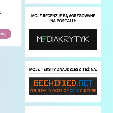
ć
MOJE RECENZJE SĄ AGREGOWANE
NA PORTALU:
 palące
teraz
tuj
em
MOJE TEKSTY ZNAJDZIESZ TEŻ NA: