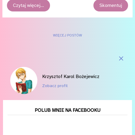
się także część tekstem ciągłym dla osób będących w opozycji
Czytaj więcej…
Skomentuj
do tl;dr ( too short, want more? ).
WIĘCEJ POSTÓW
Krzysztof Karol Bożejewicz
Zobacz profil
POLUB MNIE NA FACEBOOKU