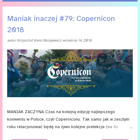
P
Maniak inaczej #79: Copernicon
o
2018
s
autor:
Krzysztof Karol Bożejewicz
września 14, 2018
t
y
MANIAK ZACZYNA Czas na kolejną edycję najlepszego
konwentu w Polsce, czyli Coperniconu. Tak samo jak w zeszłym
roku relacjonować będę na żywo kolejne prelekcje (na ile
bateria w telefonie pozwoli) w formie livebloga, a potem pojawi