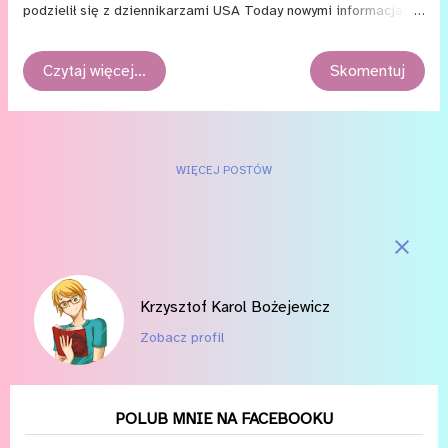
po­dzie­lił się z dzien­ni­ka­rza­mi USA To­day no­wy­mi in­for­ma­cja­mi
o ﬁl­mie. W ob­ra­zie, oprócz Su­per­ma­na i Bat­ma­na, po­ja­wią się
tak­że m.in. Won­der Wo­man i Cy­borg, dzię­ki cze­mu, zda­niem
Czytaj więcej…
Skomentuj
Sny­de­ra, uda się stwo­rzyć dzie­ło bar­dziej in­ten­syw­ne i o więk­
szym roz­ma­chu niż „Czło­wiek ze sta­li”. To tak­że krok, przy­bli­ża­
ją­cy nas do szy­ko­wa­nej na 2018 rok „Jus­tice League”. Krę­ce­nie
ta­kie­go ﬁl­mu to dla za­de­kla­ro­wa­ne­go mi­ło­śni­ka ko­mik­sów jak
WIĘCEJ POSTÓW
Sny­der praw­dzi­wa fraj­da. „Nie po­wiem, że nie ba­wię się świet­
nie.” mó­wi re­ży­ser. „Czło­wiek ze sta­li” opo­wia­dał o tym, jak Su­
per­man pró­bu­je od­na­leźć swo­je miej­sce na świe­cie za­rów­no
jako bo­ha­ter, jak i zwy­kły czło­wiek, a o...
Krzysztof Karol Bożejewicz
Zobacz profil
POLUB MNIE NA FACEBOOKU