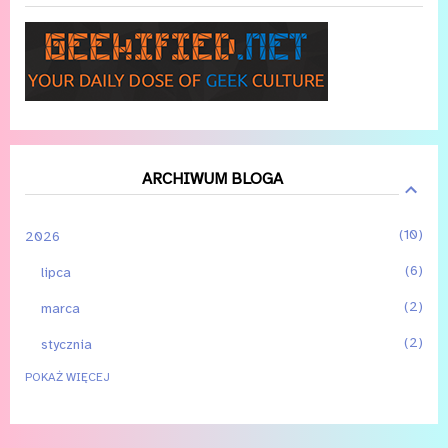
ARCHIWUM BLOGA
10
2026
6
lipca
2
marca
2
stycznia
POKAŻ WIĘCEJ
3
2025
2
czerwca