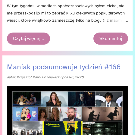
W tym tygodniu w mediach społecznościowych byłem cicho, ale
nie przeszkodziło mi to zebrać kilku ciekawych popkulturowych
wieści, które wyjątkowo zamieszczę tylko na blogu (i z małym
opóźnieniem). Miłej lektury!
Czytaj więcej…
Skomentuj
Maniak podsumowuje tydzień #166
autor:
Krzysztof Karol Bożejewicz
lipca 06, 2020