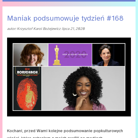
P
Maniak podsumowuje tydzień #168
o
autor:
Krzysztof Karol Bożejewicz
lipca 21, 2020
s
t
y
Kochani, przed Wami kolejne podsumowanie popkulturowych