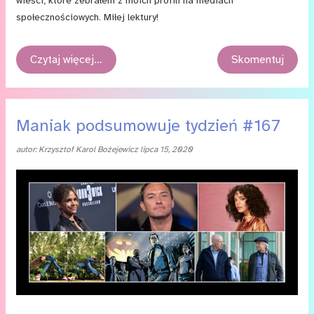
wieści, które zebrałem z moich profili na mediach
społecznościowych. Miłej lektury!
Czytaj więcej…
Skomentuj
Maniak podsumowuje tydzień #167
autor:
Krzysztof Karol Bożejewicz
lipca 15, 2020