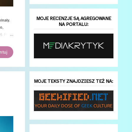
MOJE RECENZJE SĄ AGREGOWANE
inały.
NA PORTALU:
o,
). Film
a do
tuj
MOJE TEKSTY ZNAJDZIESZ TEŻ NA: