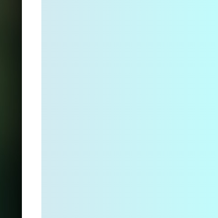
2022
1
grudnia
1
sierpnia
2
lipca
1
czerwca
1
maja
1
kwietnia
3
marca
2
stycznia
28
2021
2
grudnia
2
listopada
2
października