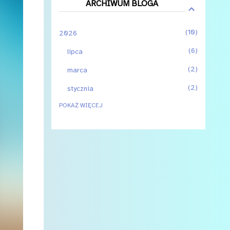
ARCHIWUM BLOGA
10
2026
6
lipca
2
marca
2
stycznia
POKAŻ WIĘCEJ
3
2025
2
czerwca
1
stycznia
8
2024
1
czerwca
3
maja
Maniak na gorąco #17: Challengers