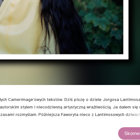
ch Camerimage’owych tekstów. Dziś piszę o dziele Jorgosa Lantimosa,
autorskim stylem i niecodzienną artystyczną wrażliwością. Ja dałem się
 czasami rozmyślam. Późniejsza Faworyta nieco z Lantimosowych dziwact
k jest z Biednymi Istotami , czyli najnowszym dziełem greckiego reżyse
Skomen