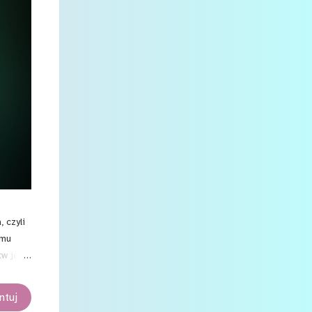
3
lipca
4
kwietnia
2
marca
1
lutego
12
stycznia
23
2020
1
listopada
4
października
3
lipca
 czyli
6
 mu
czerwca
w jest
2
maja
ra, a
1
kwietnia
tuj