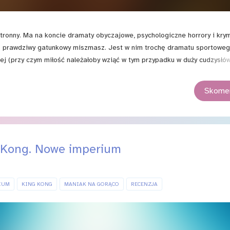
onny. Ma na koncie dramaty obyczajowe, psychologiczne horrory i krym
to prawdziwy gatunkowy miszmasz. Jest w nim trochę dramatu sportoweg
ej (przy czym miłość należałoby wziąć w tym przypadku w duży cudzysłów
ięc wszystko, by ująć jak najszersze grono widzów. Problem w tym, że j
Skomen
i Kong. Nowe imperium
IUM
KING KONG
MANIAK NA GORĄCO
RECENZJA