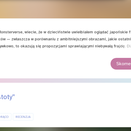
Monsterverse, wiecie, że w dzieciństwie uwielbiałem oglądać japońskie f
tów — zwłaszcza w porównaniu z ambitniejszymi obrazami, jakie ostatn
rywkowo, to okazują się propozycjami sprawiającymi niebywałą frajdę. D
wszystkim, licząc na miło spędzony czas.
Skomen
toty”
ORĄCO
RECENZJA