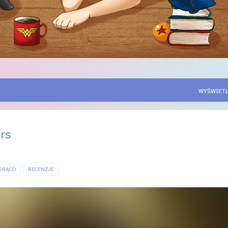
WYŚWIETL
rs
ORĄCO
RECENZJE