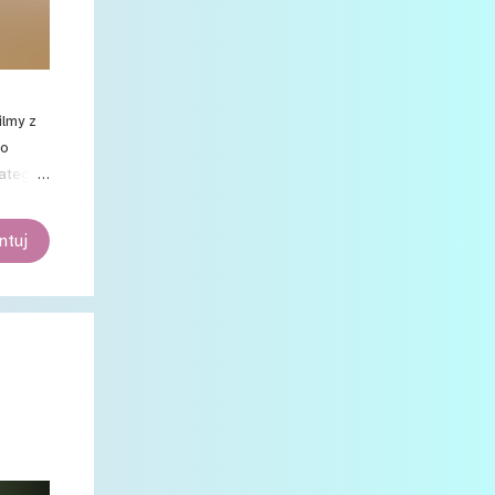
Maniak na gorąco #16: Godzilla i
Kong. Nowe imperium
Maniak na gorąco #15: „Biedne
istoty”
ilmy z
2
marca
io
latego
2
stycznia
7
2023
tuj
1
grudnia
1
sierpnia
1
czerwca
1
kwietnia
2
marca
1
stycznia
12