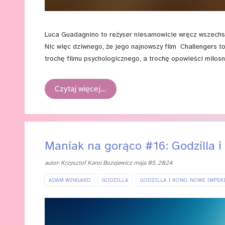
Luca Guadagnino to reżyser niesamowicie wręcz wszechstr
Nic więc dziwnego, że jego najnowszy film Challengers 
trochę filmu psychologicznego, a trochę opowieści miłosn
zrealizowany według scenariusza Justina Kuritzkesa ma w
tego grona w ogóle nie należę.
Czytaj więcej…
Maniak na gorąco #16: Godzilla 
autor:
Krzysztof Karol Bożejewicz
maja 05, 2024
ADAM WINGARD
GODZILLA
GODZILLA I KONG: NOWE IMPER