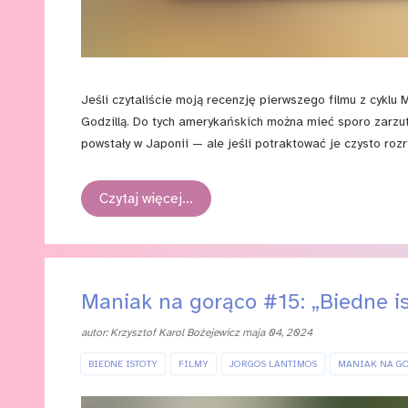
Jeśli czytaliście moją recenzję pierwszego filmu z cyklu 
Godzillą. Do tych amerykańskich można mieć sporo zarzu
powstały w Japonii — ale jeśli potraktować je czysto roz
na Godzillę i Konga: Nowe Imperium wybrałem się przede 
Czytaj więcej…
Maniak na gorąco #15: „Biedne is
autor:
Krzysztof Karol Bożejewicz
maja 04, 2024
BIEDNE ISTOTY
FILMY
JORGOS LANTIMOS
MANIAK NA G