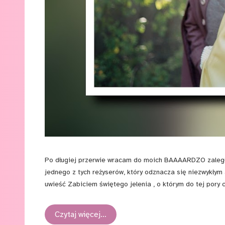
Po długiej przerwie wracam do moich BAAAARDZO zaległy
jednego z tych reżyserów, który odznacza się niezwykłym 
uwieść Zabiciem świętego jelenia , o którym do tej pory
moim zdaniem odarta, choć to wciąż znakomity obraz. A ja
jednocześnie adaptacją powieści Alasdaira Graya?
Czytaj więcej…