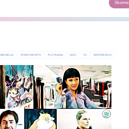
Skomen
9
UMOWUJE
PENNYWORTH
PLOTKARA
SDCC
TO
WESTWORLD