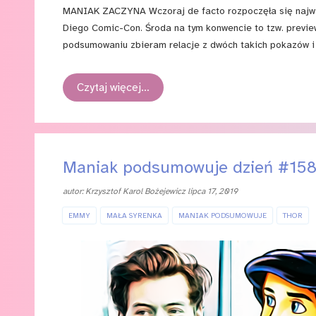
MANIAK ZACZYNA Wczoraj de facto rozpoczęła się najwięk
Diego Comic-Con. Środa na tym konwencie to tzw. preview
podsumowaniu zbieram relacje z dwóch takich pokazów i
Czytaj więcej…
Maniak podsumowuje dzień #15
autor:
Krzysztof Karol Bożejewicz
lipca 17, 2019
EMMY
MAŁA SYRENKA
MANIAK PODSUMOWUJE
THOR