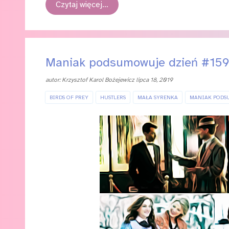
Czytaj więcej…
Maniak podsumowuje dzień #15
autor:
Krzysztof Karol Bożejewicz
lipca 18, 2019
BIRDS OF PREY
HUSTLERS
MAŁA SYRENKA
MANIAK PODS