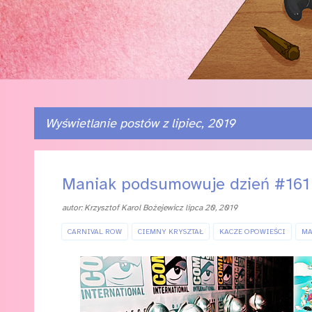
Wyświetlanie postów z lipiec, 2019
P
Maniak podsumowuje dzień #161
o
autor:
Krzysztof Karol Bożejewicz
lipca 20, 2019
s
t
CARNIVAL ROW
CIEMNY KRYSZTAŁ
KACZE OPOWIEŚCI
MA
y