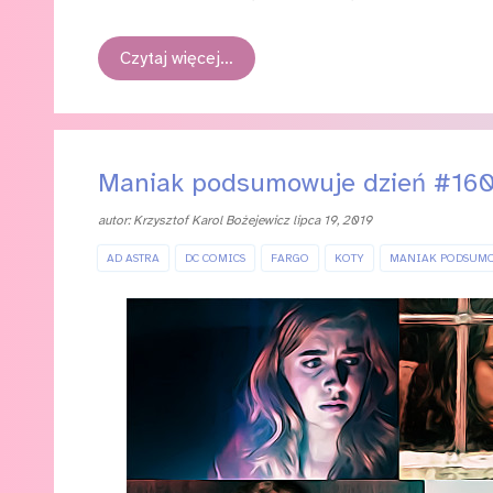
Czytaj więcej…
Maniak podsumowuje dzień #16
autor:
Krzysztof Karol Bożejewicz
lipca 19, 2019
AD ASTRA
DC COMICS
FARGO
KOTY
MANIAK PODSUM
TERMINATOR: MROCZNE PRZEZNACZENIE
TO