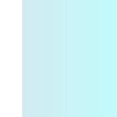
1
maja
1
kwietnia
3
marca
2
stycznia
28
2021
2
grudnia
2
listopada
2
października
3
lipca
4
kwietnia
2
marca
1
lutego