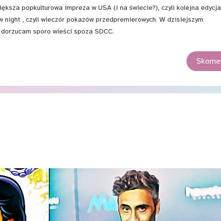
sza popkulturowa impreza w USA (i na świecie?), czyli kolejna edycj
 night , czyli wieczór pokazów przedpremierowych. W dzisiejszym
 dorzucam sporo wieści spoza SDCC.
Skomen
8