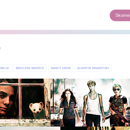
Skomen
0
OWUJE
MROCZNE MATERIE
NANCY DREW
QUENTIN TARANTINO