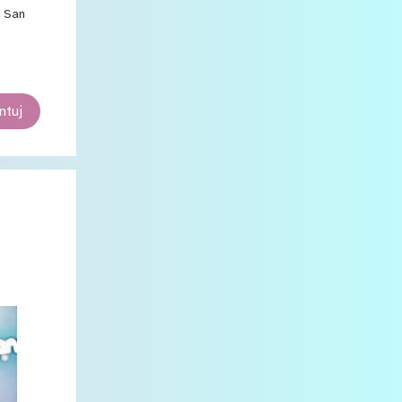
12
a San
stycznia
23
2020
1
listopada
tuj
4
października
3
lipca
6
czerwca
2
maja
1
kwietnia
1
marca
2
lutego
3
stycznia
34
2019
3