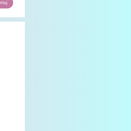
tuj
2
stycznia
7
2023
1
grudnia
1
sierpnia
1
czerwca
1
kwietnia
2
marca
1
stycznia
12
2022
1
grudnia
1
sierpnia
2
lipca
1
czerwca