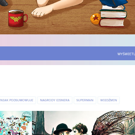
WYŚWIETL
NIAK PODSUMOWUJE
NAGRODY EISNERA
SUPERMAN
WIEDŹMIN