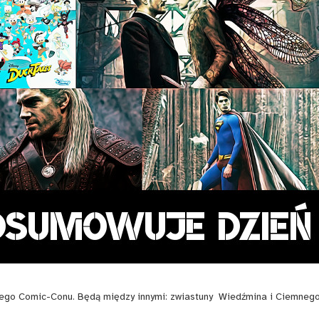
iego Comic-Conu. Będą między innymi: zwiastuny Wiedźmina i Ciemneg