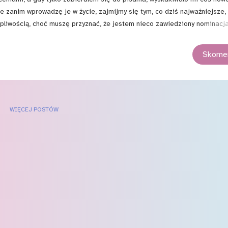
e zanim wprowadzę je w życie, zajmijmy się tym, co dziś najważniejsze, 
rpliwością, choć muszę przyznać, że jestem nieco zawiedziony nominacj
nocy i brakiem nominacji dla Kimi no na wa ). Zobaczymy jednak, co też
iewać „La la la(nd)”, to może jednak czekają nas niespodzianki?
Skomen
WIĘCEJ POSTÓW