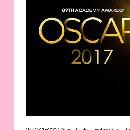
MANIAK ZACZYNA Długo milczałem zawalony różnymi zlecen