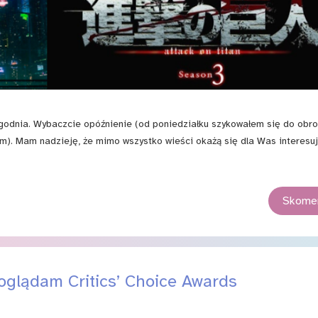
dnia. Wybaczcie opóźnienie (od poniedziałku szykowałem się do obro
em). Mam nadzieję, że mimo wszystko wieści okażą się dla Was interesuj
Skomen
 oglądam Critics’ Choice Awards