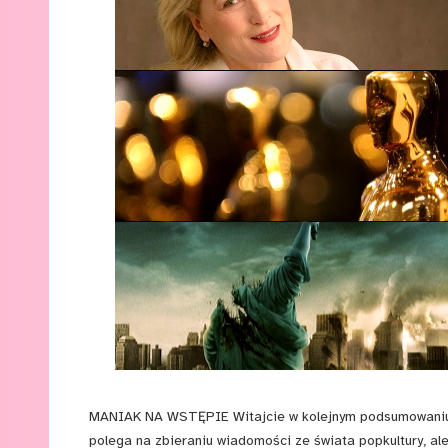
MANIAK NA WSTĘPIE Witajcie w kolejnym podsumowaniu ty
polega na zbieraniu wiadomości ze świata popkultury, ale