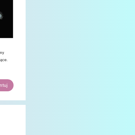
12
stycznia
23
2020
1
listopada
4
października
3
lipca
ny
6
czerwca
ące.
2
maja
1
kwietnia
tuj
1
marca
2
lutego
3
stycznia
34
2019
3