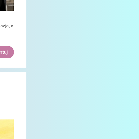
2
stycznia
7
2023
1
nzja, a
grudnia
1
sierpnia
1
czerwca
tuj
1
kwietnia
2
marca
1
stycznia
12
2022
1
grudnia
1
sierpnia
2
lipca
1
czerwca