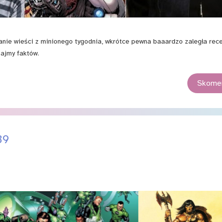
e wieści z minionego tygodnia, wkrótce pewna baaardzo zaległa rece
zajmy faktów.
Skomen
39