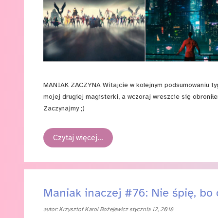
MANIAK ZACZYNA Witajcie w kolejnym podsumowaniu tygo
mojej drugiej magisterki, a wczoraj wreszcie się obronił
Zaczynajmy ;)
Czytaj więcej…
Maniak inaczej #76: Nie śpię, bo
autor:
Krzysztof Karol Bożejewicz
stycznia 12, 2018