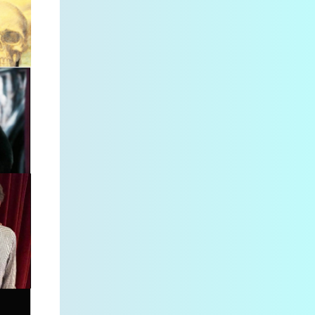
1
maja
1
kwietnia
3
marca
2
stycznia
28
2021
2
grudnia
2
listopada
2
października
3
lipca
4
kwietnia
2
marca
1
lutego