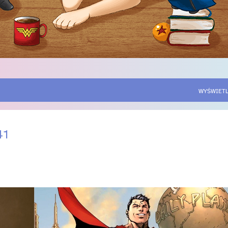
WYŚWIETL
41