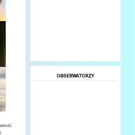
OBSERWATORZY
alność
i