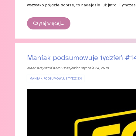
wszystko pójdzie dobrze, to nadejdzie już jutro. Tymczas
Czytaj więcej…
Maniak podsumowuje tydzień #1
autor:
Krzysztof Karol Bożejewicz
stycznia 24, 2018
MANIAK PODSUMOWUJE TYDZIEŃ