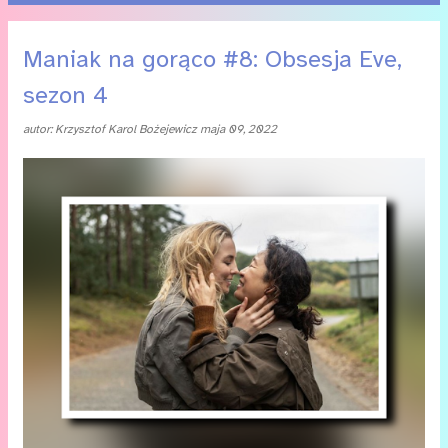
P
Maniak na gorąco #8: Obsesja Eve,
o
sezon 4
s
autor:
Krzysztof Karol Bożejewicz
maja 09, 2022
t
y