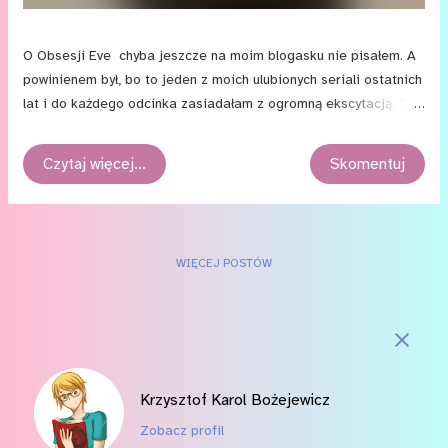
O Obsesji Eve chyba jeszcze na moim blogasku nie pisałem. A
powinienem był, bo to jeden z moich ulubionych seriali ostatnich
lat i do każdego odcinka zasiadałam z ogromną ekscytacją. To
niezwykłe połączenie szpiegowskiego thrillera z czarną komedią
i skomplikowanym romansem LGBT niemal zawsze stanowiło dla
Czytaj więcej…
Skomentuj
mnie idealną odskocznię od codziennego życia. Na czwarty
sezon opowieści o losach byłej agentki MI5 oraz bezwzględnej
zabójczyni czekałam z wypiekami na twarzy. I przez większość
opowieści byłem wniebowzięty. Ale do czasu.
WIĘCEJ POSTÓW
Krzysztof Karol Bożejewicz
Zobacz profil