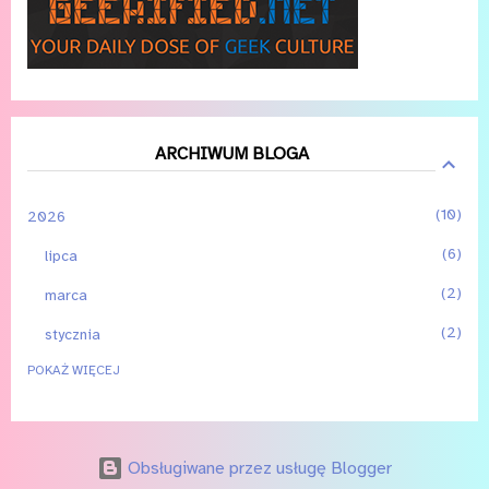
ARCHIWUM BLOGA
10
2026
6
lipca
2
marca
2
stycznia
POKAŻ WIĘCEJ
3
2025
2
czerwca
1
stycznia
Obsługiwane przez usługę Blogger