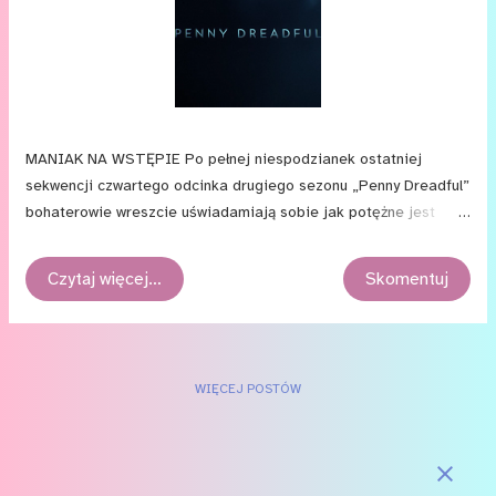
zaprasza całą śmietankę Londynu wraz z nieustraszoną drużyną
sir Malcolma Murraya.
MANIAK NA WSTĘPIE Po pełnej niespodzianek ostatniej
sekwencji czwartego odcinka drugiego sezonu „Penny Dreadful”
bohaterowie wreszcie uświadamiają sobie jak potężne jest
zagrożenie ze strony czarownic. Postanawiają się więc
zabezpieczyć. Problem jednak w tym, że czasem wróg znajduje
Czytaj więcej…
Skomentuj
się znacznie bliżej, niż mogłoby się wydawać... Piąty odcinek
drugiego sezonu serialu, „Above the Vaulted Sky” („Pod
sklepieniem niebieskim”), to pod wieloma względami odcinek
przełomowy — w końcu to już półmetek historii. Logan więc dość
WIĘCEJ POSTÓW
jasno daje do zrozumienia, w jakim kierunku chce podążyć i
jakie ma zamiary, co do kolejnych wątków; sugeruje dość
burzliwy dalszy ciąg i coraz mocniej zaognia konflikty. A jak to
się ogląda?