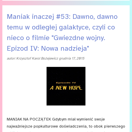
był nieco bardziej klimatyczny, niż pierwszy seans „Nowej
nadziei”. Tym razem usiadłem (właściwie położyłem się w łóżku)
Maniak inaczej #53: Dawno, dawno
przed moim malutkim telewizorem, kiedy film emitowano
temu w odległej galaktyce, czyli co
późnym wieczorem w telewizji, i w ciemności, pełen ekscytacji
śledziłem dalsze losy bohaterów pierwszych „Gwiezdnych
nieco o filmie "Gwiezdne wojny.
Wojen”. Pamiętam, że w pewnym kluczowym momencie coś
Epizod IV: Nowa nadzieja"
spadło mi na ziemię. Spadło i nijak nie dało się tego podnieść,
nawet na długo po napisach końcowych. Tym czymś był...
autor:
Krzysztof Karol Bożejewicz
grudnia 17, 2015
MANIAK NA POCZĄTEK Gdybym miał wymienić swoje
najważniejsze popkulturowe doświadczenia, to obok pierwszego