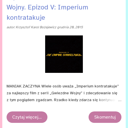
że choć w ostatecznym rozrachunku to dobry film, to jednak
Wojny. Epizod V: Imperium
z całej starej trylogii jest najgorszy.
kontratakuje
autor:
Krzysztof Karol Bożejewicz
grudnia 20, 2015
MANIAK ZACZYNA Wiele osób uważa „Imperium kontratakuje”
za najlepszy film z serii „Gwiezdne Wojny” i zdecydowanie się
z tym poglądem zgadzam. Rzadko kiedy zdarza się kontynuacja,
która biłaby swój pierwowzór na łopatki tak, jak piąta część
kosmicznej sagi. Niektórzy śmieją się, że to wszystko dlatego, iż
Czytaj więcej…
Skomentuj
w pracach nad tym filmem Lucas miał najmniejszy udział —
choć to nie do końca prawda. Mój pierwszy seans „Imperium”