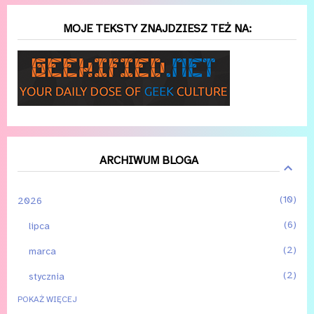
MOJE TEKSTY ZNAJDZIESZ TEŻ NA:
ARCHIWUM BLOGA
10
2026
6
lipca
2
marca
2
stycznia
POKAŻ WIĘCEJ
3
2025