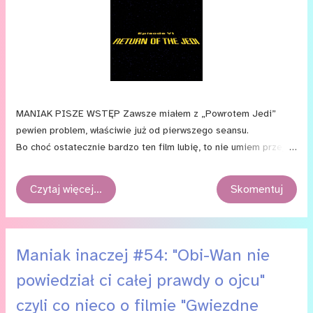
MANIAK PISZE WSTĘP Zawsze miałem z „Powrotem Jedi”
pewien problem, właściwie już od pierwszego seansu.
Bo choć ostatecznie bardzo ten film lubię, to nie umiem przejść
obojętnie wobec jego wad. Dostrzegałem je już będąc
dzieckiem i widzę je także dziś — nieco, oczywiście, wyraźniej
Czytaj więcej…
Skomentuj
niż wtedy. Z pewnością trzeba powiedzieć, że „Powrót Jedi”
to zakończenie znakomite: dające nadzieję, że dobro
ostatecznie zawsze zwycięża; że tak jak nie powinno lekceważyć
się potęgi Ciemnej Strony Mocy (przed czym przestrzega
Maniak inaczej #54: "Obi-Wan nie
Imperator), tak powinno się też docenić potęgę Jasnej Strony
powiedział ci całej prawdy o ojcu"
(co Imperatorowi, w całej swej arogancji, się - na szczęście -
nie udało). Jednocześnie, nie da się nie zauważyć,
czyli co nieco o filmie "Gwiezdne