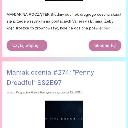
MANIAK NA POCZĄTEK Siódmy odcinek drugiego sezonu skupił
się przede wszystkim na postaciach Vanessy i Ethana. Żeby
więc troszkę to zrównoważyć, kolejna odsłona poświęcona jest
reszcie bohaterów. Istnieje oczywiście minus – brak Evy Green
– ale w gruncie rzeczy takie przeniesienie ciężaru na innych
Czytaj więcej…
Skomentuj
dość dobrze serialowi robi. Śledzimy zatem zmagania Malcolma
Murraya z wpływem, jaki ma nad nim Evelyn Poole; z niepokojem
przyglądamy się działaniom Calibana, który desperacko próbuje
zjednać sobie Lily; jesteśmy szokowani decyzją Doriana Greya
Maniak ocenia #274: "Penny
i wreszcie zmagamy się ze sprzecznymi uczuciami wobec
Dreadful" S02E07
inspektora Ruska (bo z jednej strony taki sympatyczny, a z
drugiej taki niecny), który powiązuje (taki on mądry!) Ethana
autor:
Krzysztof Karol Bożejewicz
grudnia 13, 2015
z Malcolmem (o nie, nie, od Ethana i Malcolma proszę z dala!).
A wszystko pod iście mrocznym, złowieszczym tytułem
„Memento mori”, czyli z łaciny: „Pamiętaj o śmierci”.