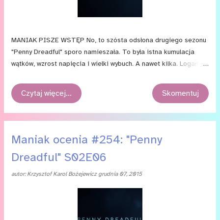
MANIAK PISZE WSTĘP No, to szósta odsłona drugiego sezonu
"Penny Dreadful" sporo namieszała. To była istna kumulacja
wątków, wzrost napięcia i wielki wybuch. A nawet kilka. Logan
musiał mięć ciężki orzech do zgryzienia, pisząc odcinek siódmy,
no bo jak tu to wszystko przebić? I trzeba przyznać,
Czytaj więcej…
Skomentuj
że rozwiązanie tego problemu jest nieco przewrotne:
scenarzysta proponuje bowiem odcinek wyciszony, skupiony
na bohaterach. Tytuł tej odsłony to „Little Scorpion” („Mały
Skorpion”), co sugeruje oczywiście poświęcenie uwagi Vanessie
Maniak ocenia #254: "Penny
Ives. I tak też się dzieje. Po wydarzeniach na balu
Dreadful" S02E06
z poprzedniego odcinka, bohaterka postanawia oddzielić się
na jakiś czas od reszty grupy. Dołącza do niej Ethan Chandler.
autor:
Krzysztof Karol Bożejewicz
grudnia 07, 2015
Tymczasem w Londynie Lyle dalej pracuje nad wiadomością
w Verbis Diablo, a Lily/Brona coraz bardziej zbliża się
do Doriana Graya. Jak to wszystko wypada?