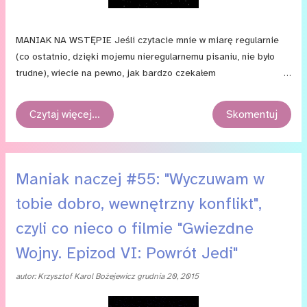
MANIAK NA WSTĘPIE Jeśli czytacie mnie w miarę regularnie
(co ostatnio, dzięki mojemu nieregularnemu pisaniu, nie było
trudne), wiecie na pewno, jak bardzo czekałem
na „Przebudzenie mocy”. Już od chwili, gdy świat obiegły wieści
o sprzedaniu Lucasfilmu Disneyowi i rozpoczęciu prac
Czytaj więcej…
Skomentuj
nad kolejną częścią sagi, moja radość rosła i rosła. Na nocnej
premierze sięgnęło to wszystko zenitu. I nie zawiodłem się ani
trochę. A przecież nowi twórcy stanęli przed — bądź co bądź —
bardzo ciężką próbą. Dostali w swoje ręce serię, którą kochają
Maniak naczej #55: "Wyczuwam w
miliony fanów i pracowali pod ogromną presją. Mało tego, zanim
tobie dobro, wewnętrzny konflikt",
jeszcze produkcja filmu ruszyła na dobre, pojawiło się sporo
kontrowersji: od skasowania dotychczasowego poszerzonego
czyli co nieco o filmie "Gwiezdne
o książki i gry świata w celu dania twórcom wolnej ręki
Wojny. Epizod VI: Powrót Jedi"
w tworzeniu nowych przygód bohaterów, przez problemy
ze scenariuszem (Michael Ar...
autor:
Krzysztof Karol Bożejewicz
grudnia 20, 2015