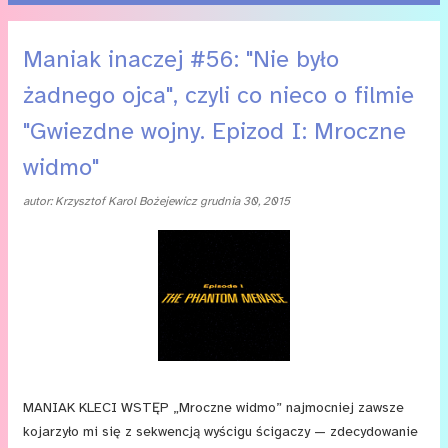
P
Maniak inaczej #56: "Nie było
o
żadnego ojca", czyli co nieco o filmie
s
"Gwiezdne wojny. Epizod I: Mroczne
t
widmo"
y
autor:
Krzysztof Karol Bożejewicz
grudnia 30, 2015
MANIAK KLECI WSTĘP „Mroczne widmo” najmocniej zawsze
kojarzyło mi się z sekwencją wyścigu ścigaczy — zdecydowanie