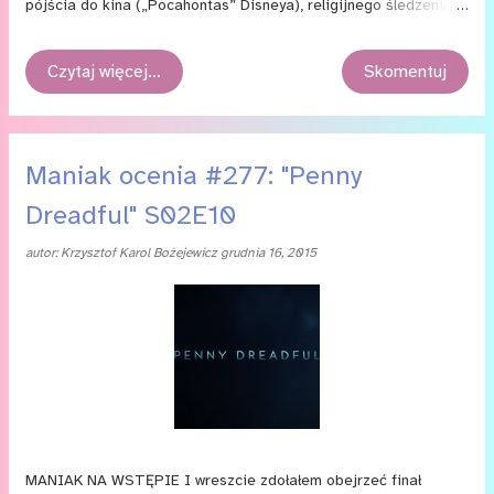
pójścia do kina („Pocahontas” Disneya), religijnego śledzenia
„Zagubionych” czy wreszcie wsiąknięcia w świat komiksów,
bez dwóch zdań wspomniałbym o pierwszym zetknięciu
Czytaj więcej…
Skomentuj
z „Gwiezdnymi Wojnami”; serią, która — będę tu mało
oryginalny, ale po prostu inaczej się nie da — wywarła na mnie
przeogromny wpływ i pobudziła moją wyobraźnię bez reszty. Ten
pierwszy seans (miałem wtedy może z 10 lat) nie był szczególnie
Maniak ocenia #277: "Penny
spektakularny. Urodziłem się zbyt późno, żeby trafić na „Nową
Dreadful" S02E10
nadzieję” w kinach, nie kupiłem jej na VHS i nie oglądałem
w jakiejś szczególnej atmosferze. To w sumie historia o wiele
autor:
Krzysztof Karol Bożejewicz
grudnia 16, 2015
bardziej trywialna. Ot, któregoś dnia film leciał na Polsacie,
a ponieważ był to jakiś okres wolnego i gdzieś wyjeżdżałem
wraz z rodzicami, za...
MANIAK NA WSTĘPIE I wreszcie zdołałem obejrzeć finał