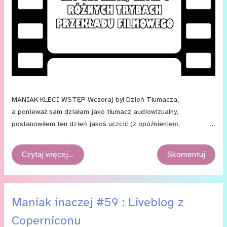
MANIAK KLECI WSTĘP Wczoraj był Dzień Tłumacza,
a ponieważ sam działam jako tłumacz audiowizualny,
postanowiłem ten dzień jakoś uczcić (z opóźnieniem,
bo opóźnieniem). Dlatego wykorzystałem coperniconową
prelekcję o tłumaczeniach filmowych i przekułem ją w tekst
Czytaj więcej…
Skomentuj
pisany, w którym pewne kwestie dodatkowo jeszcze poszerzam.
Mam nadzieję, że tekst uświadomi Wam, przed jakimi
wyzwaniami stają tłumacze i z jakimi ograniczeniami wiąże się
każdy z trybów przekładu filmowego.
Maniak inaczej #59 : Liveblog z
Coperniconu