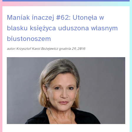
P
Maniak inaczej #62: Utonęła w
o
blasku księżyca uduszona własnym
s
biustonoszem
t
autor:
Krzysztof Karol Bożejewicz
grudnia 29, 2016
y