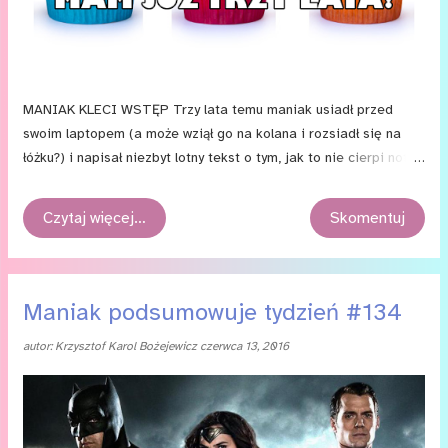
MANIAK KLECI WSTĘP Trzy lata temu maniak usiadł przed
swoim laptopem (a może wziął go na kolana i rozsiadł się na
łóżku?) i napisał niezbyt lotny tekst o tym, jak to nie cierpi notek
powitalnych. I tak zaczęła się przygoda z blogiem Przemyślenia
maniaka . Przygoda pełna rozmaitych wrażeń. Przygoda, która
Czytaj więcej…
Skomentuj
— spokojnie — nieprędko się skończy, choć zdarzają się coraz
częstsze (i dłuższe) przestoje.
Maniak podsumowuje tydzień #134
autor:
Krzysztof Karol Bożejewicz
czerwca 13, 2016