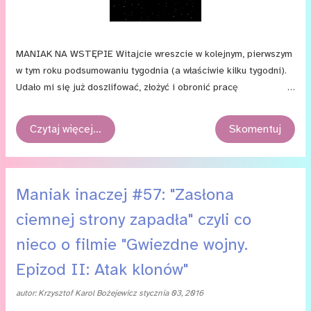
MANIAK NA WSTĘPIE Witajcie wreszcie w kolejnym, pierwszym
w tym roku podsumowaniu tygodnia (a właściwie kilku tygodni).
Udało mi się już doszlifować, złożyć i obronić pracę
magisterską, przez którą musiałem odłożyć „Przemyślenia
maniaka” na nieco dalszy plan, więc myślę, że częstotliwość
Czytaj więcej…
Skomentuj
wpisów wzrośnie, a i poprawi się ich regularność. A że
najwyższa pora zebrać najważniejsze popkulturowe wiadomości,
tak też robię. Ale najpierw, zgodnie z niedawno rozpoczętym
zwyczajem, małe blogowe rozliczenie. W ciągu ostatnich ośmiu
Maniak inaczej #57: "Zasłona
tygodni tygodni na blogu pojawiło się 20 notek. Pierwsza z nich
ciemnej strony zapadła" czyli co
to ogromne (ale nie tak ogromne jak dzisiejsze) podsumowanie
kilku tygodni ; druga i trzecia to recenzja i recap drugiego
nieco o filmie "Gwiezdne wojny.
odcinka piątego sezonu „Once Upon a Time” (cykl wznowiony
Epizod II: Atak klonów"
zostanie pewnie wkrótce); dziesięć kolejnych to obiecane
recenzje „Penny Dreadful” ( 1 , 2 , 3 , 4 , 5 , 6 , 7 , 8 , 9 , 10...
autor:
Krzysztof Karol Bożejewicz
stycznia 03, 2016