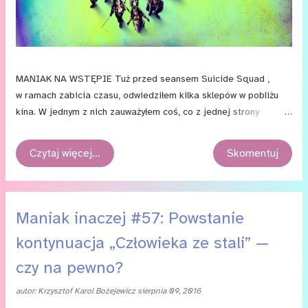
MANIAK NA WSTĘPIE Tuż przed seansem Suicide Squad ,
w ramach zabicia czasu, odwiedziłem kilka sklepów w pobliżu
kina. W jednym z nich zauważyłem coś, co z jednej strony
całkowicie skradło moje serce, a z drugiej – zupełnie mnie
rozczarowało. Oto bowiem na półeczce z różnego rodzaju
Czytaj więcej…
Skomentuj
zabawkami i figurkami, znajdowały się liczne zestawy
z bohaterami DC. Był Batman w wersji z serialu z lat 60, z
Batman: TAS i z gier z serii Arkham . Była Wonder Woman. Byłe
większe zestawy z całą bat-rodziną. I ceny były bardzo
Maniak inaczej #57: Powstanie
przystępne. Ale kiedy pełen entuzjazmu wziąłem pudełko
kontynuacja „Człowieka ze stali” —
do ręki, by przyjrzeć się figurkom z bliska, cała radość, niczym
za pstryknięciem palców, ulatywała. Jakość wykonania była
czy na pewno?
bowiem bardzo kiepska — zaburzone proporcje, krzywe twarze,
autor:
Krzysztof Karol Bożejewicz
sierpnia 09, 2016
niskiej jakości materiały… Uśmiechnąłem się więc i odłożyłem