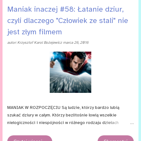
drużyny superbohaterów zwanej Ligą Sprawiedliwości. Nic
Maniak inaczej #58: Łatanie dziur,
dziwnego, że jeszcze przed premierą obraz wywołał mnóstwo
czyli dlaczego "Człowiek ze stali" nie
kontrowersji. Kontrowersje nie milkną i po premierze. W chwili,
gdy piszę te słowa, serwis Rotten Tomatoes pokazuje, że tylko
jest złym filmem
28% recenzentów uznaje dzieło Zacka Snydera i spółki
autor:
Krzysztof Karol Bożejewicz
marca 26, 2016
za udane. Wśród największych wad filmu wymienia się mnogość
wątków, zbyt duży mrok i dłużącą się ekspozycję. A ...
MANIAK W ROZPOCZĘCIU Są ludzie, którzy bardzo lubią
szukać dziury w całym. Którzy bezlitośnie łowią wszelkie
nielogiczności i niespójności w różnego rodzaju dziełach
popkultury. I chwała im za to, bo czasem potrafią otworzyć oczy.
Gorzej, jeśli robią to po to, by pokazać swoją wyższość