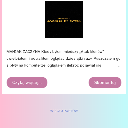
MANIAK ZACZYNA Kiedy byłem młodszy „Atak klonów”
uwielbiałem i potrafiłem oglądać dziesiątki razy. Puszczałem go
z płyty na komputerze, oglądałem ilekroć pojawiał się
w telewizji... Obok „Imperium kontratakuje” to była chyba moja
ulubiona część całej sagi. Co więcej, to chyba były pierwsze
Czytaj więcej…
Skomentuj
„Gwiezdne wojny”, które widziałem w oryginalnej wersji
językowej, z napisami. I — aż wstyd się przyznać
— do niedawna jedyne. Dziś po dawnym uwielbieniu pozostał
raczej sentyment, bo po latach zacząłem dostrzegać coraz
WIĘCEJ POSTÓW
więcej wad i niedoskonałości obrazu. Nie oznacza to jednak,
że „Atak klonów” to film zupełnie zły. I tak, jak w przypadku
opisywanego niedawno „Mrocznego Widma”, Lucasowi sporo