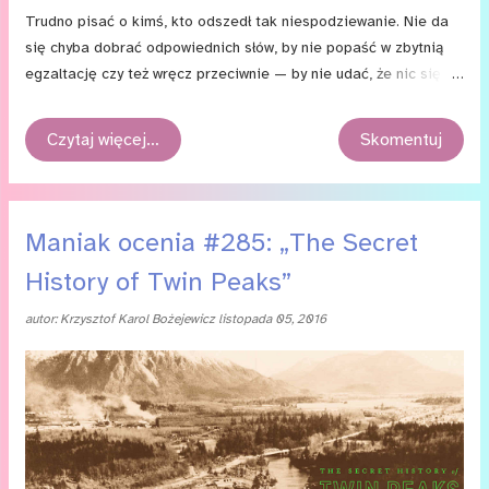
Trudno pisać o kimś, kto odszedł tak niespodziewanie. Nie da
się chyba dobrać odpowiednich słów, by nie popaść w zbytnią
egzaltację czy też wręcz przeciwnie — by nie udać, że nic się
nie stało. Można też popaść w tak zwane banały i mówić to,
co inni zdążyli przed nami powtórzyć po tysiąckroć. I choć może
Czytaj więcej…
Skomentuj
to zabrzmi jak właśnie taki banał, to słowa nie są w takich
sytuacjach najważniejsze. Ważna jest pamięć. I wierzę,
że o Carrie Fisher będą pamiętać wszyscy.
Maniak ocenia #285: „The Secret
History of Twin Peaks”
autor:
Krzysztof Karol Bożejewicz
listopada 05, 2016