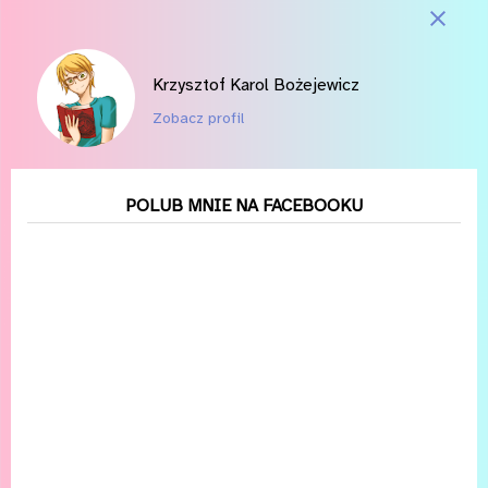
się tu wbrew pozorom udało. Choć mało z tego sporo ma
związek z postacią Anakina Skywalkera — teoretycznie
najważniejszej dla nowej trylogii.
Krzysztof Karol Bożejewicz
Zobacz profil
POLUB MNIE NA FACEBOOKU