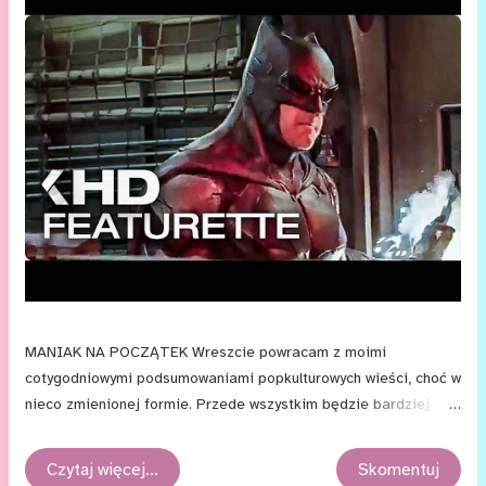
do lektury – mimo że premiera polskiego wydania tuż, tuż.
Swojej decyzji, by jak najs...
MANIAK NA POCZĄTEK Wreszcie powracam z moimi
cotygodniowymi podsumowaniami popkulturowych wieści, choć w
nieco zmienionej formie. Przede wszystkim będzie bardziej
zwięźle i bez obrazków, co zaoszczędzi mi trochę pracy i
umożliwi regularne prowadzenie rubryki. Do każdej wieści
Czytaj więcej…
Skomentuj
przyporządkowałem też łącze, którego kliknięcie prowadzi do