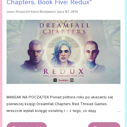
Chapters. Book Five: Redux”
ze stali , a więc kolejnym filmem skupionym wyłącznie wokół
postaci Supermana. Podobno taki film jest priorytetem
autor:
Krzysztof Karol Bożejewicz
lipca 07, 2016
dla studia, dla którego niezwykle ważne jest, by przedstawić
bohatera w godny sposób. Sam Warner Bros. nie skomentował
tych doniesień, więc nie wiadomo ile w nich prawdy,
ale przyjrzyjmy się obec...
MANIAK NA POCZĄTEK Ponad półtora roku po ukazaniu się
pierwszej księgi Dreamfall Chapters Red Thread Games
wreszcie wydali księgę ostatnią i – z tego, co dają
do zrozumienia – być może na długo w ogóle ostatnią grę
osadzoną w świecie Stark i Arkadii. Jako olbrzymi fan serii