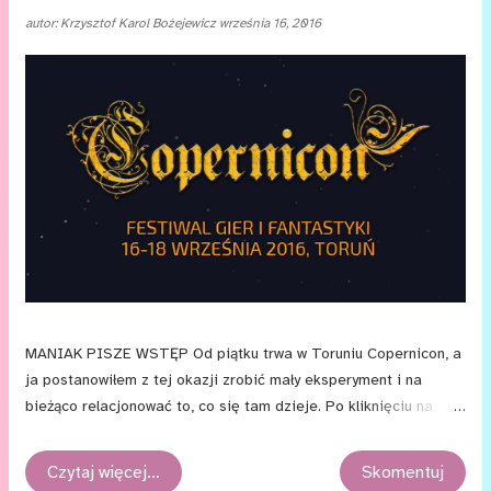
autor:
Krzysztof Karol Bożejewicz
września 16, 2016
MANIAK PISZE WSTĘP Od piątku trwa w Toruniu Copernicon, a
ja postanowiłem z tej okazji zrobić mały eksperyment i na
bieżąco relacjonować to, co się tam dzieje. Po kliknięciu na
„czytaj więcej...” (lub, jeśli już kliknęliście albo dostaliście się tu
przez link bezpośredni — poniżej), zobaczycie relację na żywo,
Czytaj więcej…
Skomentuj
w której będę komunikować, czego słucham, co oglądam i co się