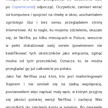
po
Coperniconie
) odpocząć. Oczywiście, zamiast wstać
od komputera i spojrzeć na chwilę w okno, uruchamiałem
ognistego lisa
i bez sensu przeglądałem strony
internetowe. Aż tu nagle, ku mojemu zdziwieniu, okazało
się, że Netflix, po kilku miesiącach w Polsce, wreszcie
w pełni zlokalizował swój serwis (powinienem nie
kwalifikować tych okoliczników jako wtrącenia, zginąć
można od tych przecinków). Oznacza to, że można
przeglądać go już całkowicie po polsku.
Jako fan Netflixa oraz ktoś, kto jest marketingowym
frajerem i nie umówił się na żadną współpracę,
postanowiłem więc napisać mały wpis, w którym przyjrzę
się jakości polskiej wersji Netflixa i zachęcę Was
wszystkich do założenia konta w serwisie. Bo naprawdę