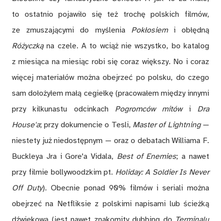
to ostatnio pojawiło się też trochę polskich filmów,
ze zmuszającymi do myślenia
Pokłosiem
i obłędną
Różyczką
na czele. A to wciąż nie wszystko, bo katalog
z miesiąca na miesiąc robi się coraz większy. No i coraz
więcej materiałów można obejrzeć po polsku, do czego
sam dołożyłem małą cegiełkę (pracowałem między innymi
przy kilkunastu odcinkach
Pogromców mitów
i
Dra
House'a
; przy dokumencie o Tesli,
Master of Lightning
—
niestety już niedostępnym — oraz o debatach Williama F.
Buckleya Jra i Gore'a Vidala,
Best of Enemies
; a nawet
przy filmie bollywoodzkim pt.
Holiday: A Soldier Is Never
Off Duty
). Obecnie ponad 90% filmów i seriali można
obejrzeć na Netfliksie z polskimi napisami lub ścieżką
dźwiękową (jest nawet znakomity dubbing do
Terminalu