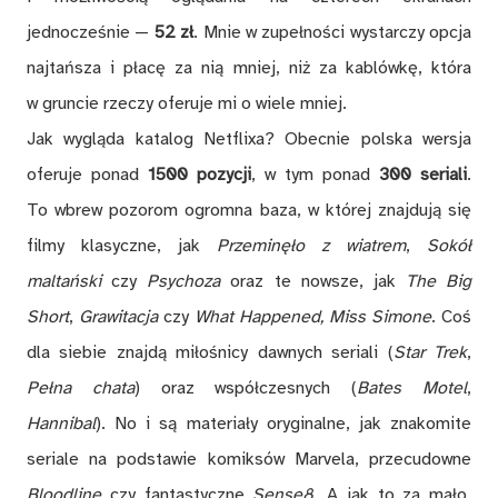
jednocześnie —
52 zł
. Mnie w zupełności wystarczy opcja
najtańsza i płacę za nią mniej, niż za kablówkę, która
w gruncie rzeczy oferuje mi o wiele mniej.
Jak wygląda katalog Netflixa? Obecnie polska wersja
oferuje ponad
1500 pozycji
, w tym ponad
300 seriali
.
To wbrew pozorom ogromna baza, w której znajdują się
filmy klasyczne, jak
Przeminęło z wiatrem
,
Sokół
maltański
czy
Psychoza
oraz te nowsze, jak
The Big
Short
,
Grawitacja
czy
What Happened, Miss Simone
. Coś
dla siebie znajdą miłośnicy dawnych seriali (
Star Trek
,
Pełna chata
) oraz współczesnych (
Bates Motel
,
Hannibal
). No i są materiały oryginalne, jak znakomite
seriale na podstawie komiksów Marvela, przecudowne
Bloodline
czy fantastyczne
Sense8
. A jak to za mało,