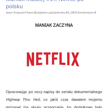
polsku
autor:
Krzysztof Karol Bożejewicz
października 04, 2016
Komentarze: 0
MANIAK ZACZYNA
Opracowując po nocy napisy do serialu dokumentalnego
Highway Thru Hell
, co jakiś czas dawałem mojemu
mózgowi (na skraju przegrzania, bo dodatkowo było