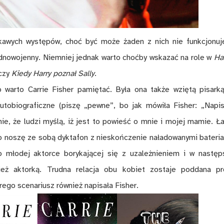
ekawych występów, choć być może żaden z nich nie funkcjonuj
dnowojenny. Niemniej jednak warto choćby wskazać na role w
Ha
czy
Kiedy Harry poznał Sally
.
 warto Carrie Fisher pamiętać. Była ona także wziętą pisarką
utobiograficzne (piszę „pewne”, bo jak mówiła Fisher: „Napi
ie, że ludzi myślą, iż jest to powieść o mnie i mojej mamie. Ła
o noszę ze sobą dyktafon z nieskończenie naładowanymi bateria
 młodej aktorce borykającej się z uzależnieniem i w następ
eż aktorką. Trudna relacja obu kobiet zostaje poddana pr
rego scenariusz również napisała Fisher.