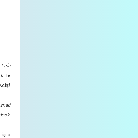
 Leia
t
. Te
wciąż
 znad
Hook,
piąca