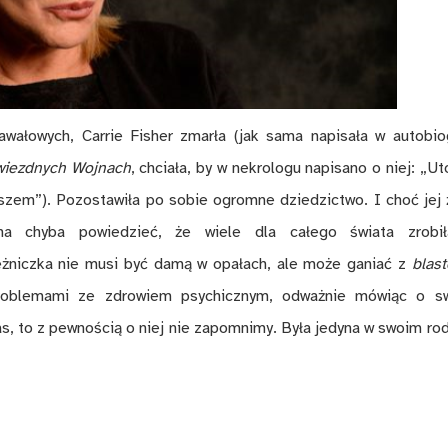
ałowych, Carrie Fisher zmarła (jak sama napisała w autobiog
Gwiezdnych Wojnach
, chciała, by w nekrologu napisano o niej: „Ut
zem”). Pozostawiła po sobie ogromne dziedzictwo. I choć jej 
a chyba powiedzieć, że wiele dla całego świata zrobi
iężniczka nie musi być damą w opałach, ale może ganiać z
blas
problemami ze zdrowiem psychicznym, odważnie mówiąc o s
as, to z pewnością o niej nie zapomnimy. Była jedyna w swoim rod