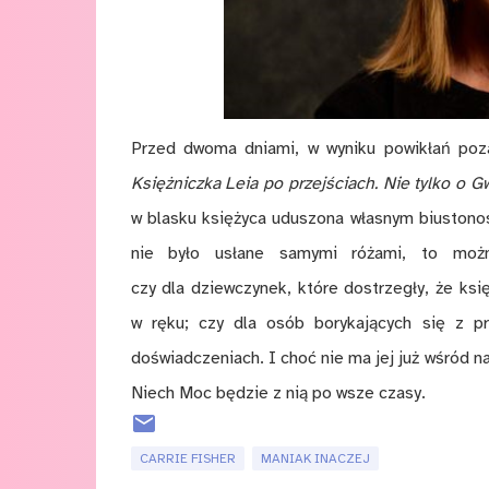
Przed dwoma dniami, w wyniku powikłań pozaw
Księżniczka Leia po przejściach. Nie tylko o 
w blasku księżyca uduszona własnym biustonos
nie było usłane samymi różami, to możn
czy dla dziewczynek, które dostrzegły, że ks
w ręku; czy dla osób borykających się z 
doświadczeniach. I choć nie ma jej już wśród n
Niech Moc będzie z nią po wsze czasy.
CARRIE FISHER
MANIAK INACZEJ