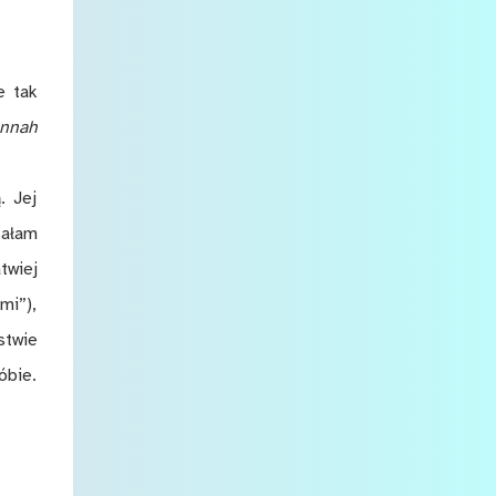
e tak
nnah
. Jej
sałam
twiej
mi”),
stwie
óbie.