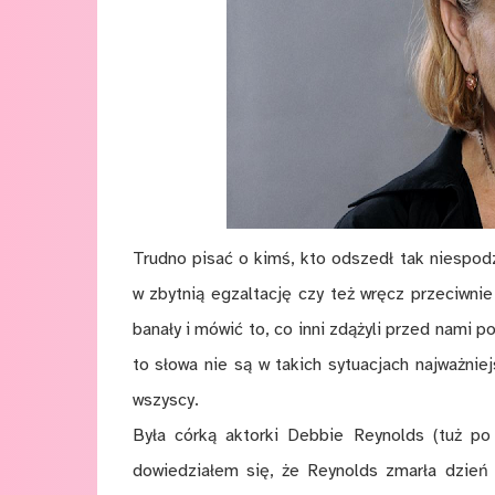
Trudno pisać o kimś, kto odszedł tak niespod
w zbytnią egzaltację czy też wręcz przeciwnie
banały i mówić to, co inni zdążyli przed nami p
to słowa nie są w takich sytuacjach najważnie
wszyscy.
Była córką aktorki Debbie Reynolds (tuż po
dowiedziałem się, że Reynolds zmarła dzień