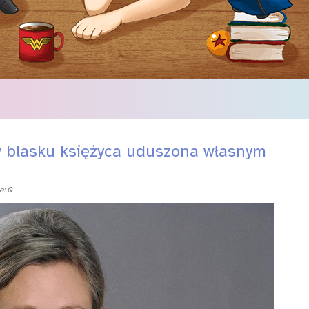
w blasku księżyca uduszona własnym
: 0