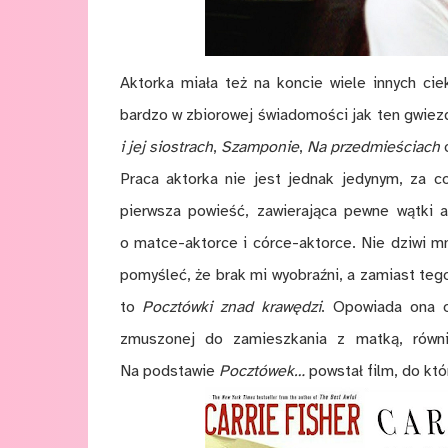
Aktorka miała też na koncie wiele innych ci
bardzo w zbiorowej świadomości jak ten gwiez
i jej siostrach
,
Szamponie
,
Na przedmieściach
Praca aktorka nie jest jednak jedynym, za co
pierwsza powieść, zawierająca pewne wątki a
o matce-aktorce i córce-aktorce. Nie dziwi mn
pomyśleć, że brak mi wyobraźni, a zamiast teg
to
Pocztówki znad krawędzi
. Opowiada ona o
zmuszonej do zamieszkania z matką, równi
Na podstawie
Pocztówek…
powstał film, do któ