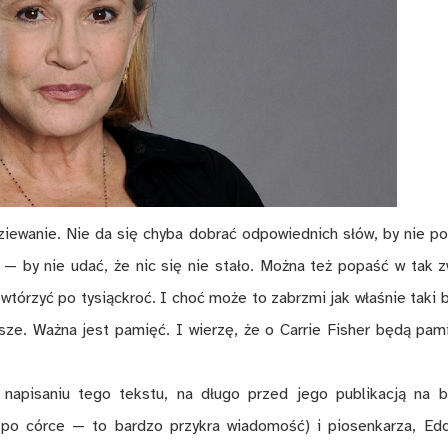
ziewanie. Nie da się chyba dobrać odpowiednich słów, by nie p
 — by nie udać, że nic się nie stało. Można też popaść w tak 
owtórzyć po tysiąckroć. I choć może to zabrzmi jak właśnie taki b
jsze. Ważna jest pamięć. I wierzę, że o Carrie Fisher będą pam
 napisaniu tego tekstu, na długo przed jego publikacją na b
 po córce — to bardzo przykra wiadomość) i piosenkarza, Ed