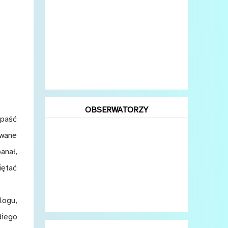
OBSERWATORZY
opaść
zwane
anał,
iętać
logu,
diego