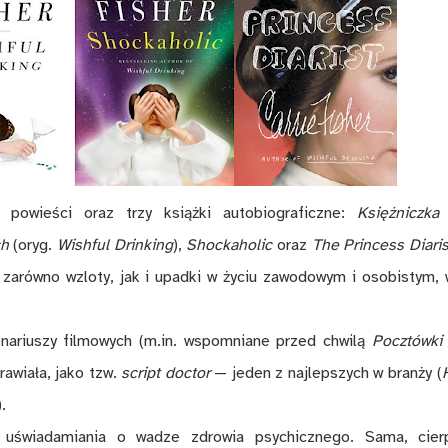
powieści oraz trzy książki autobiograficzne:
Księżniczka
ch
(oryg.
Wishful Drinking
),
Shockaholic
oraz
The Princess Diaris
 zarówno wzloty, jak i upadki w życiu zawodowym i osobistym, 
enariuszy filmowych (m.in. wspomniane przed chwilą
Pocztówki
rawiała, jako tzw.
script doctor
— jeden z najlepszych w branży (
).
z uświadamiania o wadze zdrowia psychicznego. Sama, cier