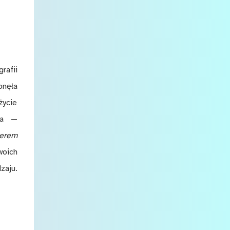
rafii
onęła
życie
ła —
terem
woich
zaju.