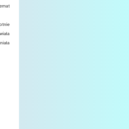
Temat
otnie
wiała
niała