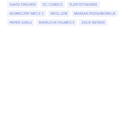
DAVID FINCHER
DC COMICS
FLINTSTONOWIE
KOSMICZNY MECZ 2
KRÓL LEW
MANIAK PODSUMOWUJE
PAPER GIRLS
SHERLOCK HOLMES 3
ZACK SNYDER