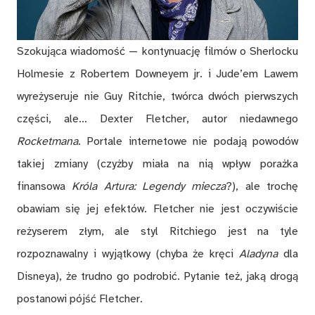
Szokująca wiadomość — kontynuację filmów o Sherlocku
Holmesie z Robertem Downeyem jr. i Jude’em Lawem
wyreżyseruje nie Guy Ritchie, twórca dwóch pierwszych
części, ale… Dexter Fletcher, autor niedawnego
Rocketmana
. Portale internetowe nie podają powodów
takiej zmiany (czyżby miała na nią wpływ porażka
finansowa
Króla Artura: Legendy miecza
?), ale trochę
obawiam się jej efektów. Fletcher nie jest oczywiście
reżyserem złym, ale styl Ritchiego jest na tyle
rozpoznawalny i wyjątkowy (chyba że kręci
Aladyna
dla
Disneya), że trudno go podrobić. Pytanie też, jaką drogą
postanowi pójść Fletcher.