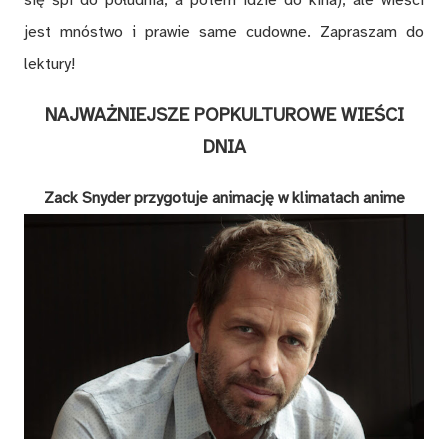
się śpi do południa, a potem idzie do kina), ale wieści
jest mnóstwo i prawie same cudowne. Zapraszam do
lektury!
NAJWAŻNIEJSZE POPKULTUROWE WIEŚCI
DNIA
Zack Snyder przygotuje animację w klimatach anime