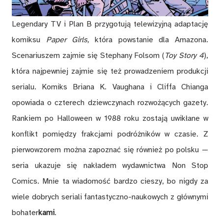
Legendary TV i Plan B przygotują telewizyjną adaptację
komiksu
Paper Girls,
która powstanie dla Amazona.
Scenariuszem zajmie się Stephany Folsom (
Toy Story 4
),
która najpewniej zajmie się też prowadzeniem produkcji
serialu. Komiks Briana K. Vaughana i Cliffa Chianga
opowiada o czterech dziewczynach rozwożących gazety.
Rankiem po Halloween w 1988 roku zostają uwikłane w
konflikt pomiędzy frakcjami podróżników w czasie. Z
pierwowzorem można zapoznać się również po polsku —
seria ukazuje się nakładem wydawnictwa Non Stop
Comics. Mnie ta wiadomość bardzo cieszy, bo nigdy za
wiele dobrych seriali fantastyczno-naukowych z głównymi
bohater
kami
.