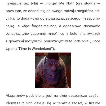
na­wią­zu­je też ty­tuł — „For­get Me Not” (gra słow­na —
poza tym, że od­no­si się do swe­go ro­dza­ju mc­gu­fﬁna od­
cin­ka, to do­dat­ko­wo do sło­wa ozna­cza­ją­ce­go nie­za­po­mi­
naj­kę, a więc for­get-me-not, a do­dat­ko­wo do­słow­nie
ozna­cza: „nie za­po­mnij mnie”, co z ko­lei ma zwią­zek
z głów­ny­mi mo­ty­wa­mi, po­ru­sza­ny­mi w tej od­sło­nie „Once
Upon a Time in Won­der­land”).
Ak­cja znów po­dzie­lo­na jest na dwie za­sad­ni­cze czę­ści.
Pierw­sza z nich dzie­je się w te­raź­niej­szo­ści, w Kra­inie