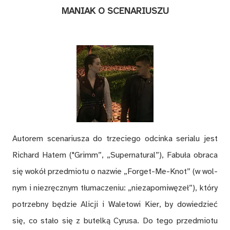
MA­NIAK O SCE­NA­RIU­SZU
Au­to­rem sce­na­riu­sza do trze­cie­go od­cin­ka se­ria­lu jest
Ri­chard Ha­tem ("Grimm”, „Su­per­na­tu­ra­l”), Fa­bu­ła ob­ra­ca
się wo­kół przed­mio­tu o na­zwie „For­get-Me-Knot” (w wol­
nym i nie­zręcz­nym tłu­ma­cze­niu: „nie­za­po­mi­wę­ze­ł”), któ­ry
po­trzeb­ny bę­dzie Ali­cji i Wa­le­to­wi Kier, by do­wie­dzieć
się, co sta­ło się z bu­tel­ką Cy­ru­sa. Do tego przed­mio­tu