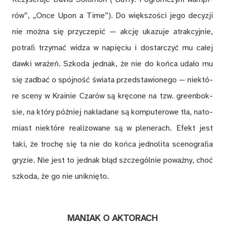
rów”, „On­ce Upon a Ti­me­”). Do więk­szo­ści jego de­cy­zji
nie moż­na się przy­cze­pić — ak­cję uka­zu­je atrak­cyj­nie,
po­tra­ﬁ trzy­mać wi­dza w na­pię­ciu i do­star­czyć mu ca­łej
daw­ki wra­żeń. Szko­da jed­nak, że nie do koń­ca uda­ło mu
się za­dbać o spój­ność świa­ta przed­sta­wio­ne­go — nie­któ­
re sce­ny w Kra­inie Cza­rów są krę­co­ne na tzw. gre­en­bok­
sie, na któ­ry póź­niej na­kła­da­ne są kom­pu­te­ro­we tła, na­to­
miast nie­któ­re re­ali­zo­wa­ne są w ple­ne­rach. Efekt jest
taki, że tro­chę się ta nie do koń­ca jed­no­li­ta sce­no­gra­ﬁa
gry­zie. Nie jest to jed­nak błąd szcze­gól­nie po­waż­ny, choć
szko­da, że go nie unik­nię­to.
MA­NIAK O AK­TO­RACH