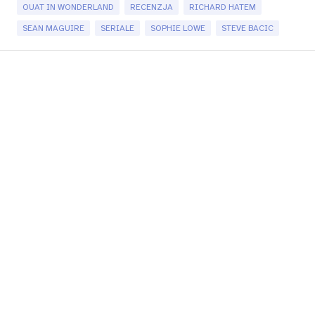
OUAT IN WONDERLAND
RECENZJA
RICHARD HATEM
SEAN MAGUIRE
SERIALE
SOPHIE LOWE
STEVE BACIC