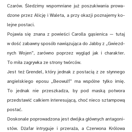
Cza­rów. Śle­dzi­my wspo­mnia­ne już po­szu­ki­wa­nia pro­wa­
dzo­ne przez Ali­cję i Wa­le­ta, a przy oka­zji po­zna­je­my ko­
lej­ne po­sta­ci.
Po­ja­wia się zna­na z po­wie­ści Ca­rol­la gą­sie­ni­ca — tu­taj
w dość za­baw­ny spo­sób na­wią­zu­ją­ca do Jab­by z „Gwiezd­
nych Wo­jen”, za­rów­no po­przez wy­gląd jak i cha­rak­ter.
To mi­ła za­gryw­ka ze stro­ny twór­ców.
Jest też Gren­del, któ­ry jed­nak z po­sta­cią z ze słyn­ne­go
an­giel­skie­go epo­su „Be­owulf” ma wspól­ne tyl­ko imię.
To jed­nak nie prze­szka­dza, by pod ma­ską po­two­ra
przed­sta­wić cał­kiem in­te­re­su­ją­cą, choć nie­co sztam­po­wą
po­stać.
Do­sko­na­le po­pro­wa­dzo­na jest dwój­ka głów­nych an­ta­go­ni­
stów. Dża­far in­try­gu­je i prze­ra­ża, a Czer­wo­na Kró­lo­wa