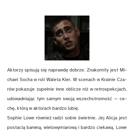
Ak­to­rzy spi­su­ją się na­praw­dę do­brze. Zna­ko­mi­ty jest Mi­
cha­el So­cha w roli Wa­le­ta Kier. W sce­nach w Kra­inie Cza­
rów po­ka­zu­je zu­peł­nie inne ob­li­cze niż w re­tro­spek­cjach,
udo­wad­nia­jąc tym sa­mym swo­ją wszech­stron­ność — ce­
chę, któ­rą w ak­to­rach bar­dzo lu­bię.
So­phie Lowe rów­nież ra­dzi so­bie świet­nie. Jej Ali­cja jest
po­sta­cią barw­ną, wie­lo­wy­mia­ro­wą i bar­dzo cie­ka­wą. Lowe