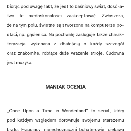
bio­rąc pod uwa­gę fakt, że jest to ba­śnio­wy świat, dość ła­
two te nie­do­sko­na­ło­ści za­ak­cep­to­wać. Zwłasz­cza,
że na tym polu, świet­ne są stwo­rzo­ne na kom­pu­te­rze po­
sta­ci, np. gą­sie­ni­ca. Na po­chwa­łę za­słu­gu­je tak­że cha­rak­
te­ry­za­cja, wy­ko­na­na z dba­ło­ścią o każ­dy szcze­gół
oraz zna­ko­mi­te, ro­bią­ce du­że wra­że­nie stro­je. Cu­dow­na
jest mu­zy­ka.
MA­NIAK OCE­NIA
„On­ce Upon a Time in Won­der­land” to se­rial, któ­ry
pod każ­dym wzglę­dem do­rów­nu­je swo­je­mu star­sze­mu
bra­tu. Fra­pu­ją­cy, nie­jed­no­znacz­ni bo­ha­te­ro­wie, cie­ka­wa