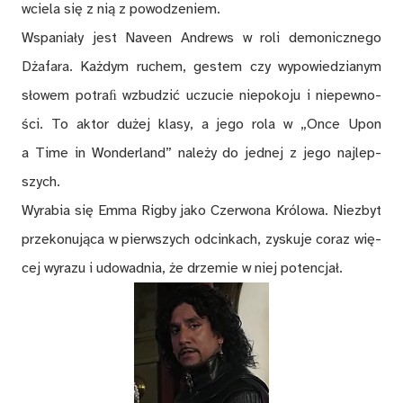
wcie­la się z nią z po­wo­dze­niem.
Wspa­nia­ły jest Na­ve­en An­drews w roli de­mo­nicz­ne­go
Dża­fa­ra. Każ­dym ru­chem, ge­stem czy wy­po­wie­dzia­nym
sło­wem po­tra­ﬁ wzbu­dzić uczu­cie nie­po­ko­ju i nie­pew­no­
ści. To ak­tor du­żej kla­sy, a jego rola w „Once U­pon
a Time in Won­der­land” na­le­ży do jed­nej z jego naj­lep­
szych.
Wy­ra­bia się Emma Rig­by jako Czer­wo­na Kró­lo­wa. Nie­zbyt
prze­ko­nu­ją­ca w pierw­szych od­cin­kach, zy­sku­je co­raz wię­
cej wy­ra­zu i udo­wad­nia, że drze­mie w niej po­ten­cjał.