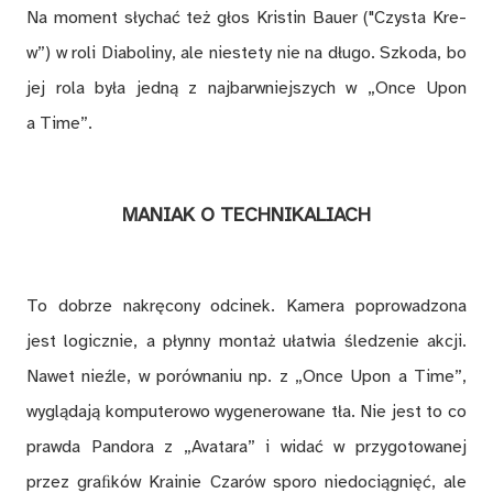
Na mo­ment sły­chać też głos Kri­stin Bau­er ("Czy­sta Kre­
w”) w roli Dia­bo­li­ny, ale nie­ste­ty nie na dłu­go. Szko­da, bo
jej rola by­ła jed­ną z naj­barw­niej­szych w „On­ce Upon
a Time”.
MA­NIAK O TECH­NI­KA­LIACH
To do­brze na­krę­co­ny od­ci­nek. Ka­me­ra po­pro­wa­dzo­na
jest lo­gicz­nie, a płyn­ny mon­taż uła­twia śle­dze­nie ak­cji.
Na­wet nie­źle, w po­rów­na­niu np. z „On­ce Upon a Time”,
wy­glą­da­ją kom­pu­te­ro­wo wy­ge­ne­ro­wa­ne tła. Nie jest to co
praw­da Pan­do­ra z „A­va­ta­ra” i wi­dać w przy­go­to­wa­nej
przez gra­ﬁków Kra­inie Cza­rów spo­ro nie­do­cią­gnięć, ale