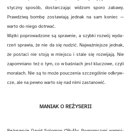
stycz­ny spo­sób, do­star­cza­jąc wi­dzom spo­ro za­ba­wy.
Praw­dzi­wą bom­bę zo­sta­wia­ją jed­nak na sam ko­niec —
war­to do nie­go do­trwać.
Wąt­ki po­pro­wa­dzo­ne są spraw­nie, a szyb­ki roz­wój wy­da­
rzeń spra­wia, że nie da się nu­dzić. Naj­waż­niej­sze jed­nak,
że po­sta­ci nie sto­ją w miej­scu i sta­le się roz­wi­ja­ją. Nie
za­po­mnia­no też o tym, co w ba­śniach jest klu­czo­we, czy­li
mo­ra­łach. Nie są to mo­że po­ucze­nia szcze­gól­nie od­kryw­
cze, ale na pew­no war­to się nad nimi za­sta­no­wić.
MA­NIAK O RE­ŻY­SE­RII
Re­ży­se­ru­je Da­vid So­lo­mon ("Buf­fy: Po­grom­czy­ni wam­pi­