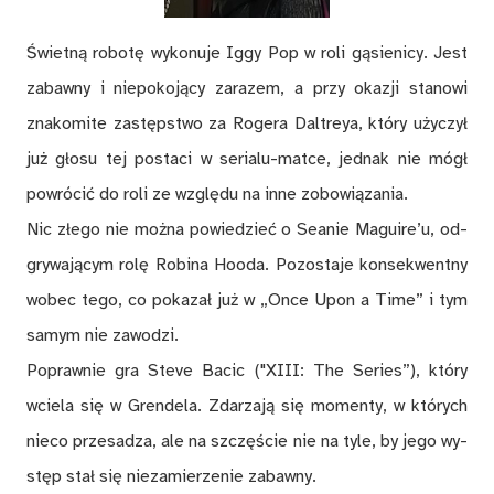
Świet­ną ro­bo­tę wy­ko­nu­je Iggy Pop w roli gą­sie­ni­cy. Jest
za­baw­ny i nie­po­ko­ją­cy za­ra­zem, a przy oka­zji sta­no­wi
zna­ko­mi­te za­stęp­stwo za Ro­ge­ra Dal­treya, któ­ry uży­czył
już gło­su tej po­sta­ci w se­ria­lu­-mat­ce, jed­nak nie mógł
po­wró­cić do roli ze wzglę­du na inne zo­bo­wią­za­nia.
Nic złe­go nie moż­na po­wie­dzieć o Se­anie Ma­gu­ire­’u, od­
gry­wa­ją­cym ro­lę Ro­bi­na Ho­oda. Po­zo­sta­je kon­se­kwent­ny
wo­bec tego, co po­ka­zał już w „Once U­pon a Time” i tym
sa­mym nie za­wo­dzi.
Po­praw­nie gra Ste­ve Ba­cic ("XIII: The Se­rie­s”), któ­ry
wcie­la się w Gren­de­la. Zda­rza­ją się mo­men­ty, w któ­rych
nie­co prze­sa­dza, ale na szczę­ście nie na tyle, by jego wy­
stęp stał się nie­za­mie­rze­nie za­baw­ny.