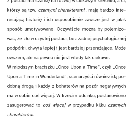
z po­sta­ci ma szan­sę na roz­wój w cie­ka­wym kie­run­ku, a ci,
któ­rzy są tzw.
czar­ny­mi cha­rak­te­ra­mi
,, ma­ją bar­dzo in­te­
re­su­ją­cą hi­sto­rię i ich uspo­so­bie­nie za­wsze jest w ja­kiś
spo­sób umo­ty­wo­wa­ne. Oczy­wi­ście moż­na by po­le­mi­zo­
wać, że zło w czy­stej po­sta­ci, bez żad­nej psy­cho­lo­gicz­nej
pod­pór­ki, chwy­ta le­piej i jest bar­dziej prze­ra­ża­ją­ce. Mo­że
ow­szem, ale na pew­no nie jest wte­dy tak cie­ka­we.
W młod­szym bra­cisz­ku „Once U­pon a Time”, czy­li „On­ce
Upon a Time in Won­der­land”, sce­na­rzy­ści rów­nież idą po­
dob­ną dro­gą i każ­dy z bo­ha­te­rów na po­zór ne­ga­tyw­nych
ma w so­bie coś wię­cej. W trze­cim od­cin­ku, po­sta­no­wio­no
za­su­ge­ro­wać to
coś wię­cej
w przy­pad­ku kil­ku
czar­nych
cha­rak­te­rów
..