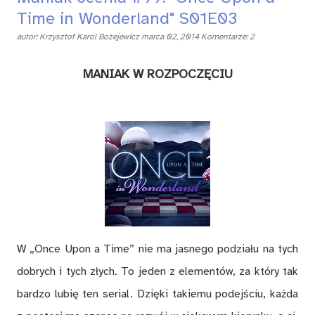
Time in Wonderland" S01E03
autor:
Krzysztof Karol Bożejewicz
marca 02, 2014
Komentarze: 2
MA­NIAK W ROZ­PO­CZĘCIU
W „On­ce Upon a Time” nie ma ja­sne­go po­dzia­łu na tych
do­brych i tych złych. To je­den z ele­men­tów, za któ­ry tak
bar­dzo lu­bię ten se­rial. Dzię­ki ta­kie­mu po­dej­ściu, każ­da