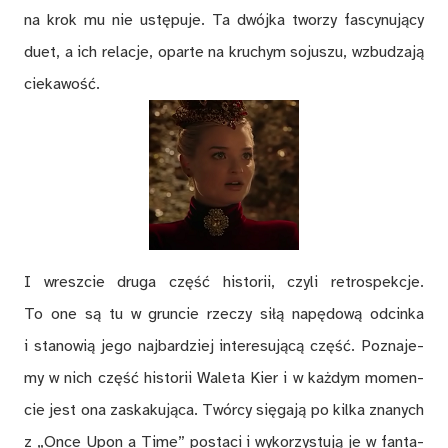
na krok mu nie ustę­pu­je. Ta dwój­ka two­rzy fa­scy­nu­ją­cy
duet, a ich re­la­cje, opar­te na kru­chym so­ju­szu, wzbu­dza­ją
cie­ka­wość.
I wresz­cie dru­ga część hi­sto­rii, czy­li re­tro­spek­cje.
To one są tu w grun­cie rze­czy si­łą na­pę­do­wą od­cin­ka
i sta­no­wią jego naj­bar­dziej in­te­re­su­ją­cą część. Po­zna­je­
my w nich część hi­sto­rii Wa­le­ta Kier i w każ­dym mo­men­
cie jest ona za­ska­ku­ją­ca. Twór­cy się­ga­ją po kil­ka zna­nych
z „On­ce Upon a Time” po­sta­ci i wy­ko­rzy­stu­ją je w fan­ta­