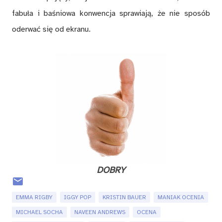
fa­bu­ła i ba­śnio­wa kon­wen­cja spra­wia­ją, że nie spo­sób
ode­rwać się od ekra­nu.
DO­BRY
EMMA RIGBY
IGGY POP
KRISTIN BAUER
MANIAK OCENIA
MICHAEL SOCHA
NAVEEN ANDREWS
OCENA