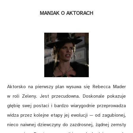
MA­NIAK O AK­TO­RACH
Ak­tor­sko na pierw­szy plan wy­su­wa się Re­be­cca Ma­der
w roli Ze­le­ny. Jest prze­cu­dow­na. Do­sko­na­le po­ka­zu­je
głę­bię swej po­sta­ci i bar­dzo wia­ry­god­nie prze­pro­wa­dza
wi­dza przez ko­lej­ne eta­py jej ewo­lu­cji — od za­gu­bio­nej,
nie­co na­iw­nej dziew­czy­ny do za­zdro­snej, żąd­nej ze­msty