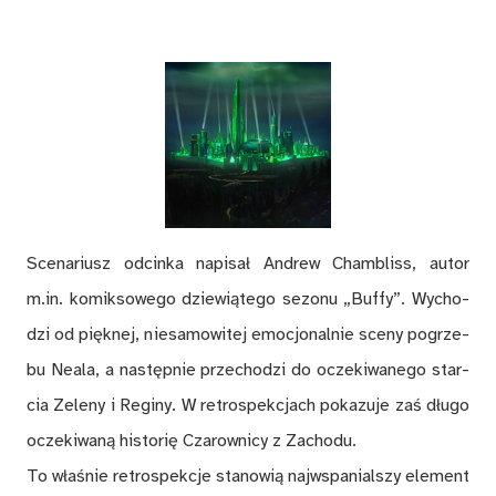
Sce­na­riusz od­cin­ka na­pi­sał An­drew Cham­bliss, au­tor
m.in. ko­mik­so­we­go dzie­wią­te­go se­zo­nu „Bu­ffy”. Wy­cho­
dzi od pięk­nej, nie­sa­mo­wi­tej emo­cjo­nal­nie sce­ny po­grze­
bu Ne­ala, a na­stęp­nie prze­cho­dzi do ocze­ki­wa­ne­go star­
cia Ze­le­ny i Re­gi­ny. W re­tro­spek­cjach po­ka­zu­je zaś dłu­go
ocze­ki­wa­ną hi­sto­rię Cza­row­ni­cy z Za­cho­du.
To wła­śnie re­tro­spek­cje sta­no­wią naj­wspa­nial­szy ele­ment