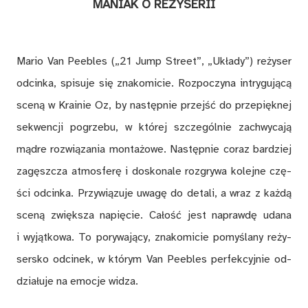
MA­NIAK O RE­ŻY­SE­RII
Ma­rio Van Pe­ebles („21 Jump Street”, „Ukła­dy”) re­ży­ser
od­cin­ka, spi­su­je się zna­ko­mi­cie. Roz­po­czy­na in­try­gu­ją­cą
sce­ną w Kra­inie Oz, by na­stęp­nie przejść do prze­pięk­nej
se­kwen­cji po­grze­bu, w któ­rej szcze­gól­nie za­chwy­ca­ją
mą­dre roz­wią­za­nia mon­ta­żo­we. Na­stęp­nie co­raz bar­dziej
za­gęsz­cza at­mos­fe­rę i do­sko­na­le roz­gry­wa ko­lej­ne czę­
ści od­cin­ka. Przy­wią­zu­je uwa­gę do de­ta­li, a wraz z każ­dą
sce­ną zwięk­sza na­pię­cie. Ca­łość jest na­praw­dę uda­na
i wy­jąt­ko­wa. To po­ry­wa­ją­cy, zna­ko­mi­cie po­my­śla­ny re­ży­
ser­sko od­ci­nek, w któ­rym Van Pee­bles per­fek­cyj­nie od­
dzia­łu­je na emo­cje wi­dza.