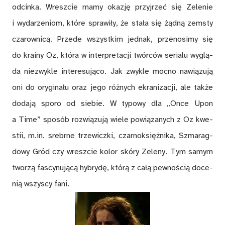
od­cin­ka. Wresz­cie mamy oka­zję przyj­rzeć się Ze­le­nie
i wy­da­rze­niom, któ­re spra­wi­ły, że sta­ła się żąd­ną ze­msty
cza­row­ni­cą. Przede wszyst­kim jed­nak, prze­no­si­my się
do kra­iny Oz, któ­ra w in­ter­pre­ta­cji twór­ców se­ria­lu wy­glą­
da nie­zwy­kle in­te­re­su­ją­co. Jak zwy­kle moc­no na­wią­zu­ją
oni do ory­gi­na­łu oraz jego róż­nych ekra­ni­za­cji, ale tak­że
do­da­ją spo­ro od sie­bie. W ty­po­wy dla „Once Upon
a Time” spo­sób roz­wią­zu­ją wie­le po­wią­za­nych z Oz kwe­
stii, m.in. srebr­ne trze­wicz­ki, czar­no­księż­ni­ka, Szma­rag­
do­wy Gród czy wresz­cie ko­lor skó­ry Ze­le­ny. Tym sa­mym
two­rzą fa­scy­nu­ją­cą hy­bry­dę, któ­rą z ca­łą pew­no­ścią do­ce­
nią wszy­scy fani.