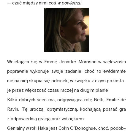
— czuć mię­dzy nimi coś
w po­wie­trzu
.
Wcie­la­ją­ca się w Emmę Je­nni­fer Mo­rri­son w więk­szo­ści
po­praw­nie wy­ko­nu­je swo­je za­da­nie, choć to ewi­dent­nie
nie na niej sku­pia się od­ci­nek, w związ­ku z czym po­zo­sta­
je przez więk­szość cza­su ra­czej na dru­gim pla­nie
Kil­ka do­brych scen ma, od­gry­wa­ją­ca ro­lę Bel­li, Emi­lie de
Ra­vin. Tę uro­czą, opty­mi­stycz­ną, ko­cha­ją­cą po­stać gra
z od­po­wied­nią gra­cją oraz wdzię­kiem
Ge­nial­ny w roli Haka jest Co­lin O’Do­no­ghue, choć, po­dob­