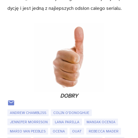
dyc­ję i jest jed­ną z naj­lep­szych od­słon ca­łe­go se­ria­lu.
DO­BRY
ANDREW CHAMBLISS
COLIN O'DONOGHUE
JENNIFER MORRISON
LANA PARILLA
MANIAK OCENIA
MARIO VAN PEEBLES
OCENA
OUAT
REBECCA MADER