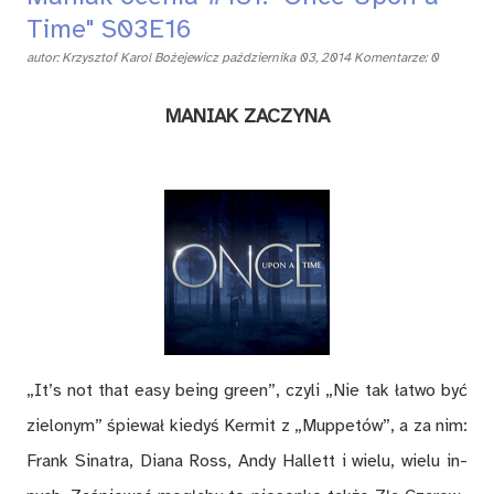
Time" S03E16
autor:
Krzysztof Karol Bożejewicz
października 03, 2014
Komentarze: 0
MA­NIAK ZA­CZY­NA
„It’s not that easy be­ing green”, czy­li „Nie tak ła­two być
zie­lo­nym” śpie­wał kie­dyś Ker­mit z „Mup­pe­tów”, a za nim:
Frank Si­na­tra, Dia­na Ross, Andy Hal­lett i wie­lu, wie­lu in­