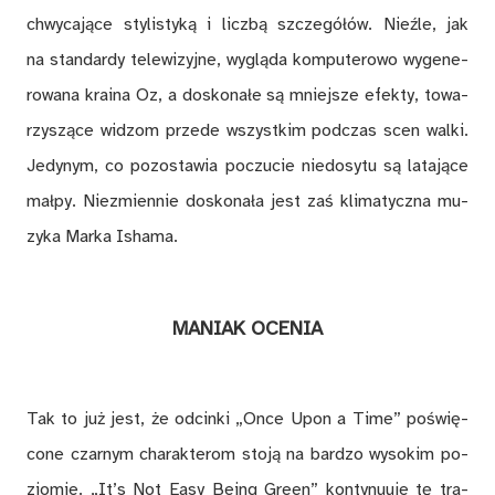
chwy­ca­ją­ce sty­li­sty­ką i licz­bą szcze­gó­łów. Nie­źle, jak
na stan­dar­dy te­le­wi­zyj­ne, wy­glą­da kom­pu­te­ro­wo wy­ge­ne­
ro­wa­na kra­ina Oz, a do­sko­na­łe są mniej­sze efek­ty, to­wa­
rzy­szą­ce wi­dzom przede wszyst­kim pod­czas scen wal­ki.
Je­dy­nym, co po­zo­sta­wia po­czu­cie nie­do­sy­tu są la­ta­ją­ce
mał­py. Nie­zmien­nie do­sko­na­ła jest zaś kli­ma­tycz­na mu­
zy­ka Mar­ka Isha­ma.
MA­NIAK OCE­NIA
Tak to już jest, że od­cin­ki „Once Upon a Time” po­świę­
co­ne czar­nym cha­rak­te­rom sto­ją na bar­dzo wy­so­kim po­
zio­mie. „It’s Not Easy Be­ing Green” kon­ty­nu­uje tę tra­