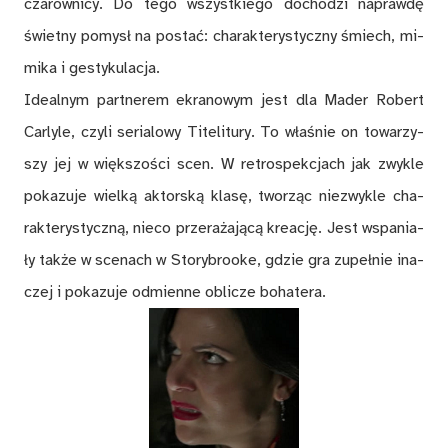
cza­row­ni­cy. Do tego wszyst­kie­go do­cho­dzi na­praw­dę
świet­ny po­mysł na po­stać: cha­rak­te­ry­stycz­ny śmiech, mi­
mi­ka i ge­sty­ku­la­cja.
Ide­al­nym part­ne­rem ekra­no­wym jest dla Ma­der Ro­bert
Car­lyle, czy­li se­ria­lo­wy Ti­te­li­tu­ry. To wła­śnie on to­wa­rzy­
szy jej w więk­szo­ści scen. W re­tro­spek­cjach jak zwy­kle
po­ka­zu­je wiel­ką ak­tor­ską kla­sę, two­rząc nie­zwy­kle cha­
rak­te­ry­stycz­ną, nie­co prze­ra­ża­ją­cą kre­ację. Jest wspa­nia­
ły tak­że w sce­nach w Sto­ry­brooke, gdzie gra zu­peł­nie ina­
czej i po­ka­zu­je od­mien­ne ob­li­cze bo­ha­te­ra.