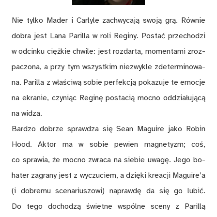
Nie tyl­ko Ma­der i Car­ly­le za­chwy­ca­ją swo­ją grą. Rów­nie
do­bra jest Lana Pa­ri­lla w roli Re­gi­ny. Po­stać prze­cho­dzi
w od­cin­ku cięż­kie chwi­le: jest roz­dar­ta, mo­men­ta­mi zroz­
pa­czo­na, a przy tym wszyst­kim nie­zwy­kle zde­ter­mi­no­wa­
na. Pa­ri­lla z wła­ści­wą so­bie per­fek­cją po­ka­zu­je te emo­cje
na ekra­nie, czy­niąc Re­gi­nę po­sta­cią moc­no od­dzia­łu­ją­cą
na wi­dza.
Bar­dzo do­brze spraw­dza się Sean Ma­gu­ire jako Ro­bin
Hood. Ak­tor ma w so­bie pe­wien ma­gne­tyzm; coś,
co spra­wia, że moc­no zwra­ca na sie­bie uwa­gę. Jego bo­
ha­ter za­gra­ny jest z wy­czu­ciem, a dzię­ki kre­acji Ma­guire’a
(i do­bre­mu sce­na­riu­szo­wi) na­praw­dę da się go lu­bić.
Do tego do­cho­dzą świet­ne wspól­ne sce­ny z Pa­ri­llą