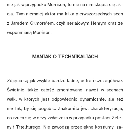
nie jak w przy­pad­ku Mo­rri­son, to nie na nim sku­pia się ak­
cja. Tym nie­mniej ak­tor ma kil­ka pierw­szo­rzęd­nych scen
z Ja­re­dem Gil­mo­re’em, czy­li se­ria­lo­wym Hen­rym oraz ze
wspo­mnia­ną Mor­ri­son.
MA­NIAK O TECH­NI­KA­LIACH
Zdję­cia są jak zwy­kle bar­dzo ład­ne, ostre i szcze­gó­ło­we.
Świet­nie tak­że ca­łość zmon­to­wa­no, na­wet w sce­nach
walk, w któ­rych jest od­po­wied­nio dy­na­micz­nie, ale też
nie tak, by się po­gu­bić. Zna­ko­mi­ta jest cha­rak­te­ry­za­cja,
co rzu­ca się w oczy zwłasz­cza w przy­pad­ku po­sta­ci Ze­le­
ny i Ti­te­li­tu­re­go. Nie za­wo­dzą prze­pięk­ne ko­stiu­my, za­