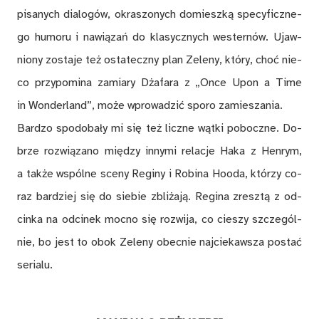
pi­sa­nych dia­lo­gów, okra­szo­nych do­miesz­ką spe­cy­ficz­ne­
go hu­mo­ru i na­wią­zań do kla­sycz­nych wes­ter­nów. Ujaw­
nio­ny zo­sta­je też osta­tecz­ny plan Ze­le­ny, któ­ry, choć nie­
co przy­po­mi­na za­mia­ry Dża­fa­ra z „Once Upon a Time
in Won­der­land”, mo­że wpro­wa­dzić spo­ro za­mie­sza­nia.
Bar­dzo spodo­ba­ły mi się też licz­ne wąt­ki po­bocz­ne. Do­
brze roz­wią­za­no mię­dzy in­ny­mi re­la­cje Haka z Hen­rym,
a tak­że wspól­ne sce­ny Re­gi­ny i Ro­bi­na Hoo­da, któ­rzy co­
raz bar­dziej się do sie­bie zbli­ża­ją. Re­gi­na zresz­tą z od­
cin­ka na od­ci­nek moc­no się roz­wi­ja, co cie­szy szcze­gól­
nie, bo jest to obok Ze­le­ny obec­nie naj­cie­kaw­sza po­stać
se­ria­lu.