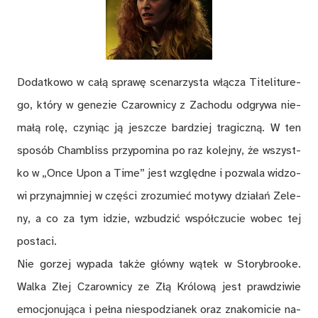
Do­dat­ko­wo w ca­łą spra­wę sce­na­rzy­sta włą­cza Ti­te­li­tu­re­
go, któ­ry w ge­ne­zie Cza­row­ni­cy z Za­cho­du od­gry­wa nie­
ma­łą ro­lę, czy­niąc ją jesz­cze bar­dziej tra­gicz­ną. W ten
spo­sób Cham­bliss przy­po­mi­na po raz ko­lej­ny, że wszyst­
ko w „Once Upon a Time” jest względ­ne i po­zwa­la wi­dzo­
wi przy­naj­mniej w czę­ści zro­zu­mieć mo­ty­wy dzia­łań Ze­le­
ny, a co za tym idzie, wzbu­dzić współ­czu­cie wo­bec tej
po­sta­ci.
Nie go­rzej wy­pa­da tak­że głów­ny wą­tek w Sto­ry­brooke.
Wal­ka Złej Cza­row­ni­cy ze Złą Kró­lo­wą jest praw­dzi­wie
emo­cjo­nu­ją­ca i peł­na nie­spo­dzia­nek oraz zna­ko­mi­cie na­