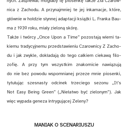
nych. Za­śpie­wać mo­gła­by tę pio­sen­kę tak­że Zła Cza­row­
ni­ca z Za­cho­du. A przy­naj­mniej te jej in­kar­na­cje, któ­re,
głów­nie w hoł­dzie słyn­nej ad­ap­ta­cji książ­ki L. Fran­ka Bau­
ma z 1939 roku, mia­ły zie­lo­ną skó­rę.
Tak­że i twór­cy „Once Upon a Time” po­zo­sta­ją wier­ni ta­
kie­mu tra­dy­cyj­ne­mu przed­sta­wie­niu Cza­row­ni­cy Z Za­cho­
du i jak zwy­kle, do­kła­da­ją do tego cał­kiem cie­ka­wą fi­lo­
zo­fię. A przy tym wszyst­kim zna­ko­mi­cie na­wią­zu­ją
do nie bez po­wo­du wspo­mnia­nej prze­ze mnie pio­sen­ki,
ty­tu­łu­jąc szes­na­sty od­ci­nek trze­cie­go se­zo­nu „It’s
Not Easy Be­ing Green” („Nie­ła­two być zie­lo­nym”). Jak
więc wy­pa­da ge­ne­za in­try­gu­ją­cej Ze­le­ny?
MA­NIAK O SCE­NA­RIU­SZU