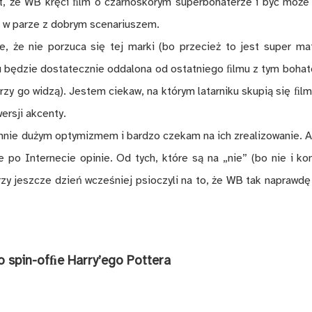
t, że WB krę­ci ﬁlm o czar­no­skó­rym su­per­bo­ha­te­rze i być mo­że 
o w pa­rze z do­brym sce­na­riu­szem.
ie, że nie po­rzu­ca się tej mar­ki (bo prze­cież to jest su­per ma­t
mu bę­dzie do­sta­tecz­nie od­da­lo­na od ostat­nie­go ﬁl­mu z tym bo­ha­
rzy go wi­dzą). Je­stem cie­kaw, na któ­rym la­tar­ni­ku sku­pią się ﬁl­
r­sji ak­cen­ty.
mnie du­żym opty­mi­zmem i bar­dzo cze­kam na ich zre­ali­zo­wa­nie. 
ą­ce po In­ter­ne­cie opi­nie. Od tych, któ­re są na „nie” (bo nie i ko­
ó­rzy jesz­cze dzień wcze­śniej psio­czy­li na to, że WB tak na­praw­d
 spi­n-o­fﬁe Har­ry­’e­go Pot­te­ra