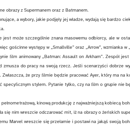
l­ne ob­ra­zy z Su­per­ma­nem oraz z Bat­ma­nem.
­ją­ce, a wy­bo­ry, ja­kie pod­ję­ły jej wła­dze, wy­da­ją się bar­dzo cie­
ka.
 jest mo­że szcze­gól­nie zna­na ma­so­we­mu od­bior­cy, ale w osta
y więc go­ścin­ne wy­stę­py w „Small­ville” oraz „Arrow”, wzmian­ka w
ży­nie ﬁlm ani­mo­wa­ny „Bat­man: Assault on Ar­kham”. Ze­spół jes
 zmu­sza do pra­cy na swo­ją rzecz. Je­śli sce­na­rzy­ści do­brze wy
ć. Zwłasz­cza, że przy ﬁl­mie bę­dzie pra­co­wać Ayer, któ­ry ma na k
ść spe­cy­ﬁcz­nym sty­lem. Py­ta­nie tyl­ko, czy na ﬁlm o gru­pie nie b
­no­me­tra­żo­wą, ki­no­wą pro­duk­cję z naj­waż­niej­szą ko­bie­cą bo­h
 się nim wresz­cie od­cza­ro­wać mit, iż na ob­ra­zy o żeń­skich su­p
emu Ma­rvel wresz­cie się prze­ła­mie i po­sta­wi na ja­kąś swo­ją bo­h