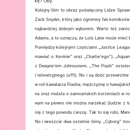
kę? Oby.
Ko­lej­ny ﬁlm to ob­raz po­świę­co­ny Li­dze Spra­w
Zack Sny­der, któ­ry jako ogrom­ny fan ko­mik­sów 
naj­bar­dziej do­brym wy­bo­rem. War­to też zwró­c
Adams, a to ozna­cza, że Lois Lane mo­że mieć bar
Po­mię­dzy ko­lej­ny­mi czę­ścia­mi „Ju­stice Leag
ma­wiać o Ke­vi­nie” oraz „Char­lie’ego”), „Aqua
z Dwayne’em John­so­nem. „The Flash” osta­tecz­ni
i te­le­wi­zyj­ne­go (uff!). No i są dość prze­wrot­n
w roli ka­wa­la­rza Fla­sha; męż­czy­znę o ha­waj­ski
na oraz mu­la­ta o sa­mo­ań­skich ko­rze­niach w r
wym na pew­no nie moż­na na­rze­kać (lu­dzie z tum
się z tego po­wo­du cie­szę. Tak to się robi, Ma­rv
No i wresz­cie dwa ostat­nie ﬁl­my. „Cy­borg” tro­