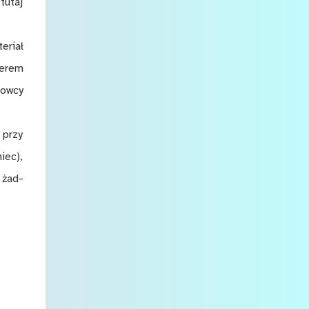
tu­taj
e­riał
te­rem
mow­cy
A przy
niec),
ę żad­