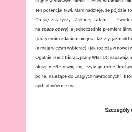
stą­pić w so­lo­wym ﬁl­mie. Cie­szy na­to­miast fak
ten po­ten­cjał tkwi. Mam na­dzie­ję, że pój­dzie t
Co się zaś ty­czy „Zie­lo­nej La­tar­ni” — świet­n
na
space ope­rę
), a jed­no­cze­śnie pre­mie­ra ﬁl­
(k­tó­ry moim zda­niem nie jest tak zły, jak nie­któ­
(a ma­ją w czym wy­bie­rać) i jak roz­ło­żą w no­wej we
Ogól­nie rzecz bio­rąc, pla­ny WB i DC na­pa­wa­ją 
oka­zji nie­źle ba­wię się, czy­ta­jąc róż­ne, krą­ż
po te, na­le­żą­ce do „na­głych na­wró­co­nych”, kt
nych pla­nów nie ma.
Szcze­gó­ły o