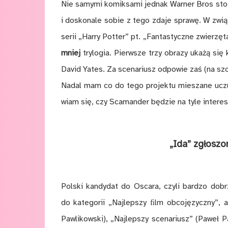
Nie sa­my­mi ko­mik­sa­mi jed­nak War­ner Bros stoi
i do­sko­na­le so­bie z tego zda­je spra­wę. W zwią
se­rii „Ha­rry Pot­ter” pt. „Fan­ta­stycz­ne zwie­rzę
mniej
try­lo­gia. Pierw­sze trzy ob­ra­zy uka­żą się
Da­vid Yates. Za sce­na­riusz od­po­wie zaś (na szc
Na­dal mam co do tego pro­jek­tu mie­sza­ne uczu­c
wiam się, czy Sca­man­der bę­dzie na tyle in­te­re­su
„I­da” zgło­szo­
Pol­ski kan­dy­dat do Osca­ra, czy­li bar­dzo do­brz
do ka­te­go­rii „Naj­lep­szy ﬁlm ob­co­ję­zycz­ny”, 
Paw­li­kow­ski), „Naj­lep­szy sce­na­riusz” (Pa­weł P