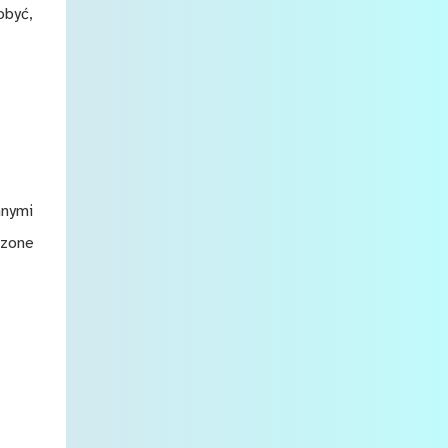
o­być,
­ny­mi
dzo­ne