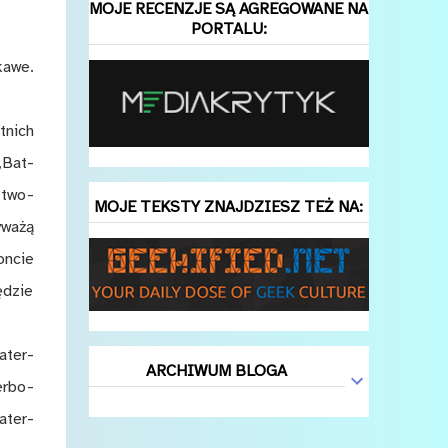
MOJE RECENZJE SĄ AGREGOWANE NA
PORTALU:
ka­we.
t­nich
 „Bat­
t two­
MOJE TEKSTY ZNAJDZIESZ TEŻ NA:
­wa­żą
on­cie
ę­dzie
a­ter­
ARCHIWUM BLOGA
er­bo­
a­ter­