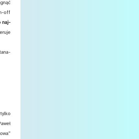
ą­gnąć
in-off
 naj­
­ru­je
ta­na­
tyl­ko
Pa­weł
no­wa”