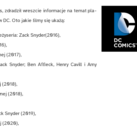
ros, zdra­dził wresz­cie in­for­ma­cje na te­mat pla­
w DC. Oto ja­kie ﬁl­my się uka­żą:
­ży­se­ria: Zack Sny­der(2016),
16),
nej (2017),
Zack Sny­der; Ben Afﬂeck, Hen­ry Ca­vill i Amy
j (2018),
­nej (2018),
ck Sny­der (2019),
ej (2020),