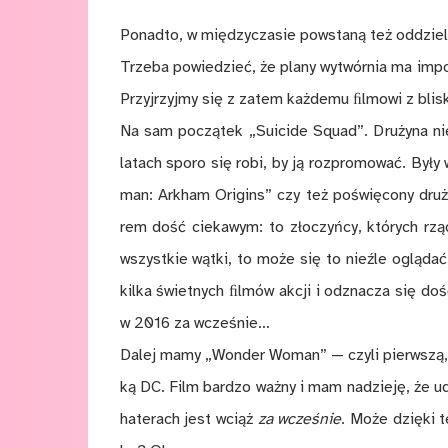
Po­nad­to, w mię­dzy­cza­sie po­wsta­ną też od­dzie
Trze­ba po­wie­dzieć, że pla­ny wy­twór­nia ma im­po­nu
Przyj­rzyj­my się z za­tem każ­de­mu ﬁl­mo­wi z bli­s
Na sam po­czą­tek „Su­icide Squad”. Dru­ży­na nie
la­tach spo­ro się robi, by ją roz­pro­mo­wać. By­ł
man: Ar­kham Ori­gins” czy też po­świę­co­ny dru­
rem dość cie­ka­wym: to zło­czyń­cy, któ­rych rząd
wszyst­kie wąt­ki, to mo­że się to nie­źle oglą­da
kil­ka świet­nych ﬁl­mów ak­cji i od­zna­cza się do
w 2016 za wcze­śnie…
Da­lej mamy „Won­der Wo­man” — czy­li pierw­szą, peł
ką DC. Film bar­dzo waż­ny i mam na­dzie­ję, że uda
ha­te­rach jest wciąż
za wcze­śnie
. Mo­że dzię­ki t