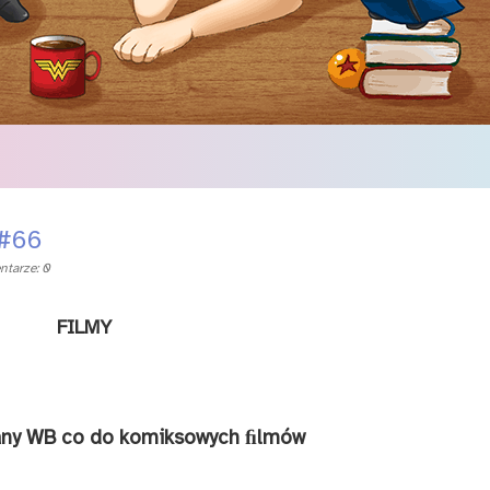
 #66
tarze: 0
FIL­MY
a­ny WB co do ko­mik­so­wych ﬁl­mów