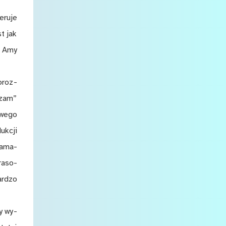
­ru­je
st jak
lę Amy
o­roz­
­zam”
­we­go
uk­cji
u­ama­
ra­so­
ar­dzo
by wy­