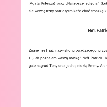
(Aga­ta Ku­le­sza) oraz „Naj­lep­sze zdję­cia” (Łu
ale we­wnętrz­ny pa­trio­tyzm ka­że choć trosz­kę ki­
Neil Pat­ri
Zna­ne jest już na­zwi­sko pro­wa­dzą­ce­go przy­
z „Jak po­zna­łem wa­szą mat­kę” Neil Pat­rick Ha­r
gale na­gród Tony oraz jed­ną, nie­złą Emmy. A o w