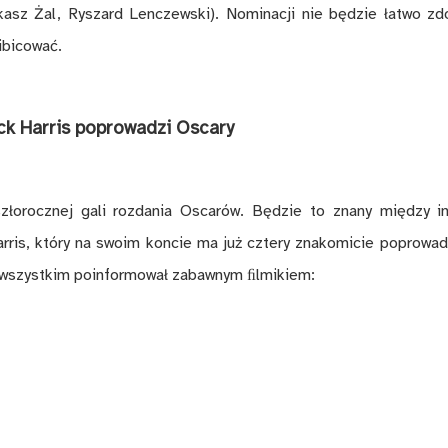
­kasz Żal, Ry­szard Len­czew­ski). No­mi­na­cji nie bę­dzie ła­two zd
bi­co­wać.
ck Ha­rris po­pro­wa­dzi Osca­ry
szło­rocz­nej gali roz­da­nia Osca­rów. Bę­dzie to zna­ny mię­dzy in
ris, któ­ry na swo­im kon­cie ma już czte­ry zna­ko­mi­cie po­pro­wa­
szyst­kim po­in­for­mo­wał za­baw­nym ﬁl­mi­kiem: