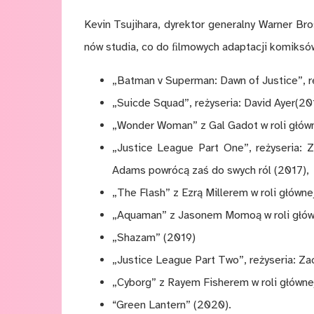
Ke­vin Tsu­ji­ha­ra, dy­rek­tor ge­ne­ral­ny War­ner B
nów stu­dia, co do ﬁl­mo­wych ad­ap­ta­cji ko­mik­só
„Bat­man v Su­per­man: Dawn of Ju­stice”, re
„Su­icde Squad”, re­ży­se­ria: Da­vid Ayer(20
„Won­der Wo­man” z Gal Ga­dot w roli głów­
„Ju­stice League Part One”, re­ży­se­ria: 
Adams po­wró­cą zaś do swych ról (2017),
„The Flash” z Ezrą Mi­lle­rem w roli głów­ne
„Aqua­man” z Ja­so­nem Mo­mo­ą w roli głów
„Sha­zam” (2019)
„Ju­stice League Part Two”, re­ży­se­ria: Za
„Cy­borg” z Ra­yem Fi­she­rem w roli głów­n
“Green Lan­tern” (2020).