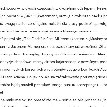
ie­dli­woś­ci — w dwóch czę­ściach, z dwu­let­nim od­stę­pem. Re­ży­se
(co po­ka­zał w „300”, „Watch­men”, oraz „Czło­wie­ku ze sta­li”) je
ić uwa­gę na to, że oﬁcjal­ne no­tat­ki dla pra­sy pod­kre­śla­ją ro­
­dzo du­że zna­cze­nie w szy­ko­wa­nym ﬁl­mo­wym uni­wer­sum.
ue” po­ja­wi się „The Flash” z Ezrą Mil­le­rem (zna­nym z „Mu­si­my p
man” z Ja­so­nem Mo­mo­ą oraz za­po­wie­dzia­ny już wcze­śniej „Sha
e po­twier­dza mą­drą de­cy­zję o od­dzie­le­niu uni­wer­sum ﬁl­mo
e de­cy­zje ob­sa­do­we: mamy ak­to­ra ko­ja­rzo­ne­go z po­waż­nych pro­d
ch i nie­miec­kich ko­rze­niach w roli blon­d­wło­se­go w ko­mik­sach Aq
oli Black Ada­ma. Co jak co, ale na zróż­ni­co­wa­nie pod wzglę­dem 
­bl­ra bę­dą mu­sie­li po­szu­kać in­ne­go punk­tu za­czep­ne­go) — b
el.
chę mnie mar­twi, bo po­stać nie ma w so­bie aż tyle po­ten­cja­łu, 