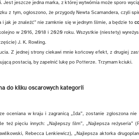
. Jest jesz­cze jed­na mar­ka, z któ­rej wy­twór­nia mo­że spo­ro wy­ci
z­ku z tym, ogło­szo­no, że przy­go­dy New­ta Sca­man­de­ra, czy­li sp
­ta i jak je zna­leźć” nie za­mknie się w jed­nym ﬁl­mie, a bę­dzie to
co
 ko­lej­no w 2016, 2018 i 2020 roku. Wszyst­kie (nie­ste­ty) wy­re­ży­se
zę­ście) J. K. Row­ling.
ia. Z jed­nej stro­ny cie­ka­wi mnie koń­co­wy efekt, z dru­giej za­s
­ją­cą po­sta­cią, by za­peł­nić lu­kę po Po­tte­rze. Trzy­mam kciu­ki.
na do kil­ku osca­ro­wych ka­te­go­rii
e oce­nia­na w kra­ju i za­gra­ni­cą „I­da”, zo­sta­nie zgło­szo­na nie 
ale też pię­ciu in­nych: „Naj­lep­szy ﬁlm”, „Naj­lep­sza re­ży­se­ria” (
aw­li­kow­ski, Re­be­cca Len­kie­wicz), „Naj­lep­sza ak­tor­ka dru­go­pla­