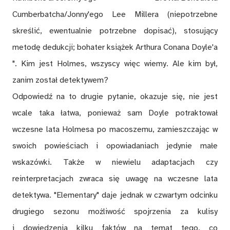
Cumberbatcha/Jonny'ego Lee Millera (niepotrzebne
skreślić, ewentualnie potrzebne dopisać), stosujący
metodę dedukcji; bohater książek Arthura Conana Doyle'a
". Kim jest Holmes, wszyscy więc wiemy. Ale kim był,
zanim został detektywem?
Odpowiedź na to drugie pytanie, okazuje się, nie jest
wcale taka łatwa, ponieważ sam Doyle potraktował
wczesne lata Holmesa po macoszemu, zamieszczając w
swoich powieściach i opowiadaniach jedynie małe
wskazówki. Także w niewielu adaptacjach czy
reinterpretacjach zwraca się uwagę na wczesne lata
detektywa. "Elementary" daje jednak w czwartym odcinku
drugiego sezonu możliwość spojrzenia za kulisy
i dowiedzenia kilku faktów na temat tego, co