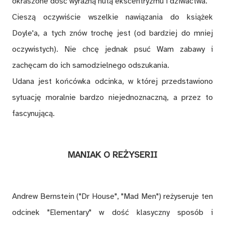
okraszone dość wyraźną nutą ekscentryzmu i dziwactwa.
Cieszą oczywiście wszelkie nawiązania do książek
Doyle'a, a tych znów trochę jest (od bardziej do mniej
oczywistych). Nie chcę jednak psuć Wam zabawy i
zachęcam do ich samodzielnego odszukania.
Udana jest końcówka odcinka, w której przedstawiono
sytuację moralnie bardzo niejednoznaczną, a przez to
fascynującą.
MANIAK O REŻYSERII
Andrew Bernstein ("Dr House", "Mad Men") reżyseruje ten
odcinek "Elementary" w dość klasyczny sposób i