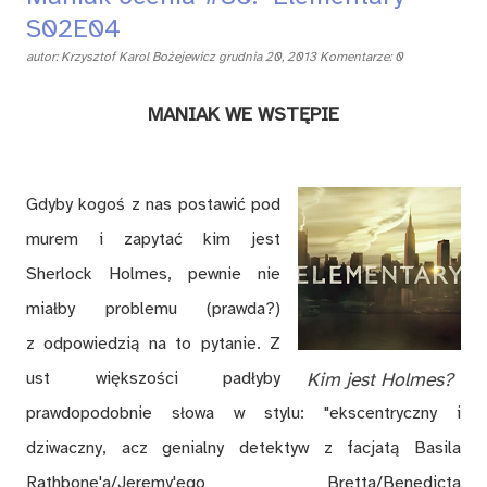
S02E04
autor:
Krzysztof Karol Bożejewicz
grudnia 20, 2013
Komentarze: 0
MANIAK WE WSTĘPIE
Gdyby kogoś z nas postawić pod
murem i zapytać kim jest
Sherlock Holmes, pewnie nie
miałby problemu (prawda?)
z odpowiedzią na to pytanie. Z
ust większości padłyby
Kim jest Holmes?
prawdopodobnie słowa w stylu: "ekscentryczny i
dziwaczny, acz genialny detektyw z facjatą Basila
Rathbone'a/Jeremy'ego Bretta/Benedicta