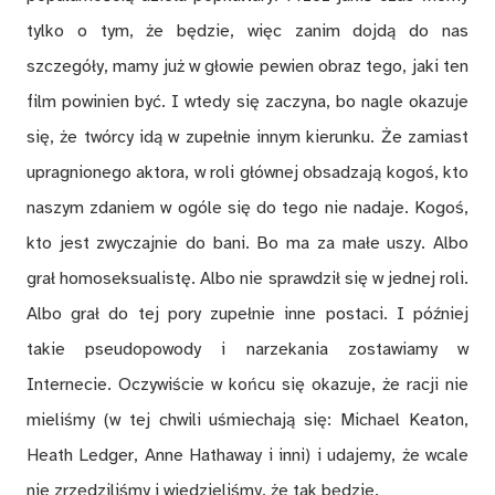
tylko o tym, że będzie, więc zanim dojdą do nas
szczegóły, mamy już w głowie pewien obraz tego, jaki ten
film powinien być. I wtedy się zaczyna, bo nagle okazuje
się, że twórcy idą w zupełnie innym kierunku. Że zamiast
upragnionego aktora, w roli głównej obsadzają kogoś, kto
naszym zdaniem w ogóle się do tego nie nadaje. Kogoś,
kto jest zwyczajnie do bani. Bo ma za małe uszy. Albo
grał homoseksualistę. Albo nie sprawdził się w jednej roli.
Albo grał do tej pory zupełnie inne postaci. I później
takie pseudopowody i narzekania zostawiamy w
Internecie. Oczywiście w końcu się okazuje, że racji nie
mieliśmy (w tej chwili uśmiechają się: Michael Keaton,
Heath Ledger, Anne Hathaway i inni) i udajemy, że wcale
nie zrzędziliśmy i wiedzieliśmy, że tak będzie.