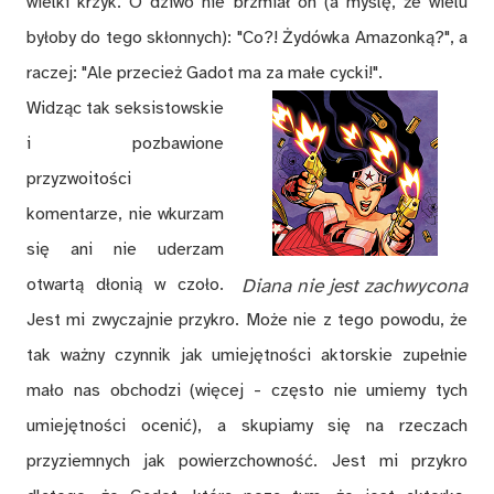
wielki krzyk. O dziwo nie brzmiał on (a myślę, że wielu
byłoby do tego skłonnych): "Co?! Żydówka Amazonką?", a
raczej: "Ale przecież Gadot ma za małe cycki!".
Widząc tak seksistowskie
i pozbawione
przyzwoitości
komentarze, nie wkurzam
się ani nie uderzam
otwartą dłonią w czoło.
Diana nie jest zachwycona
Jest mi zwyczajnie przykro. Może nie z tego powodu, że
tak ważny czynnik jak umiejętności aktorskie zupełnie
mało nas obchodzi (więcej - często nie umiemy tych
umiejętności ocenić), a skupiamy się na rzeczach
przyziemnych jak powierzchowność. Jest mi przykro