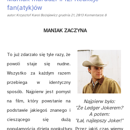
fan(atyk)ów
autor:
Krzysztof Karol Bożejewicz
grudnia 21, 2013
Komentarze: 8
MANIAK ZACZYNA
To już zdarzało się tyle razy, że
powoli staje się nudne.
Wszystko za każdym razem
przebiega w identyczny
sposób. Najpierw jest pomysł
na film, który powstanie na
Najpierw było:
"Że Ledger Jokerem?
podstawie jakiegoś znanego i
A potem:
cieszącego się dużą
"Łał, najlepszy Joker!"
popularnością dzieła popkultury. Przez jakiś czas wiemy