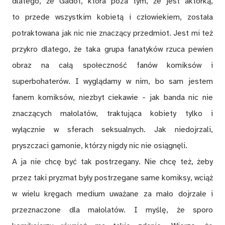
dlatego, że Gadot, która poza tym, że jest aktorką,
to przede wszystkim kobietą i człowiekiem, została
potraktowana jak nic nie znaczący przedmiot. Jest mi też
przykro dlatego, że taka grupa fanatyków rzuca pewien
obraz na całą społeczność fanów komiksów i
superbohaterów. I wyglądamy w nim, bo sam jestem
fanem komiksów, niezbyt ciekawie - jak banda nic nie
znaczących małolatów, traktująca kobiety tylko i
wyłącznie w sferach seksualnych. Jak niedojrzali,
pryszczaci gamonie, którzy nigdy nic nie osiągnęli.
A ja nie chcę być tak postrzegany. Nie chcę też, żeby
przez taki pryzmat były postrzegane same komiksy, wciąż
w wielu kręgach medium uważane za mało dojrzałe i
przeznaczone dla małolatów. I myślę, że sporo