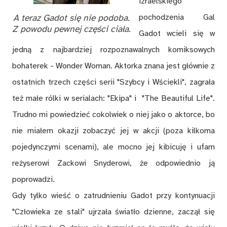
izraelskiego
A teraz Gadot się nie podoba.
pochodzenia Gal
Z powodu pewnej części ciała.
Gadot wcieli się w
jedną z najbardziej rozpoznawalnych komiksowych
bohaterek - Wonder Woman. Aktorka znana jest głównie z
ostatnich trzech części serii "Szybcy i Wściekli", zagrała
też małe rólki w serialach: "Ekipa" i "The Beautiful Life".
Trudno mi powiedzieć cokolwiek o niej jako o aktorce, bo
nie miałem okazji zobaczyć jej w akcji (poza kilkoma
pojedynczymi scenami), ale mocno jej kibicuję i ufam
reżyserowi Zackowi Snyderowi, że odpowiednio ją
poprowadzi.
Gdy tylko wieść o zatrudnieniu Gadot przy kontynuacji
"Człowieka ze stali" ujrzała światło dzienne, zaczął się