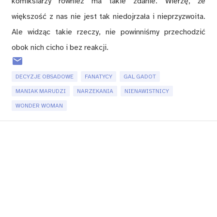
komiksiarzy również ma takie zdanie. Wierzę, że
większość z nas nie jest tak niedojrzała i nieprzyzwoita.
Ale widząc takie rzeczy, nie powinniśmy przechodzić
obok nich cicho i bez reakcji.
DECYZJE OBSADOWE
FANATYCY
GAL GADOT
MANIAK MARUDZI
NARZEKANIA
NIENAWISTNICY
WONDER WOMAN