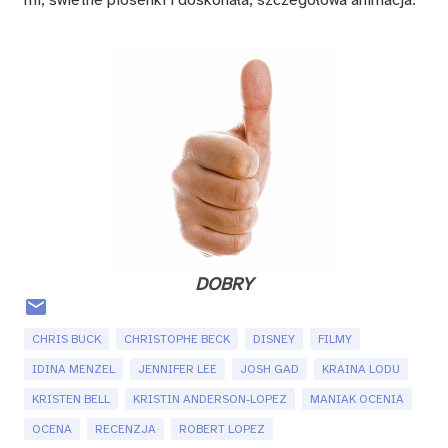
mi, świet­ne pio­sen­ki i do­sko­na­ła, szcze­gó­ło­wa ani­ma­cja.
DO­BRY
CHRIS BUCK
CHRISTOPHE BECK
DISNEY
FILMY
IDINA MENZEL
JENNIFER LEE
JOSH GAD
KRAINA LODU
KRISTEN BELL
KRISTIN ANDERSON-LOPEZ
MANIAK OCENIA
OCENA
RECENZJA
ROBERT LOPEZ