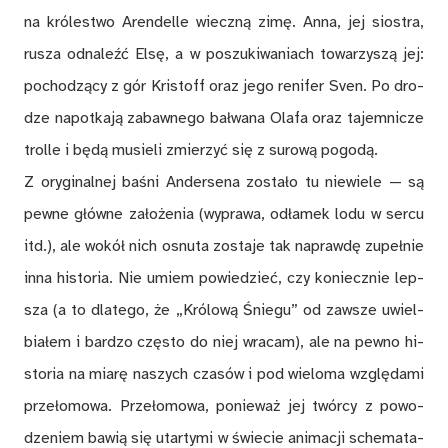
na kró­le­stwo Aren­delle wiecz­ną zi­mę. Anna, jej sio­stra,
ru­sza od­na­leźć El­sę, a w po­szu­ki­wa­niach to­wa­rzy­szą jej:
po­cho­dzą­cy z gór Kri­stoff oraz jego re­ni­fer Sven. Po dro­
dze na­po­tka­ją za­baw­ne­go bał­wa­na Ola­fa oraz ta­jem­ni­cze
trol­le i bę­dą mu­sie­li zmie­rzyć się z su­ro­wą po­go­dą.
Z ory­gi­nal­nej ba­śni An­der­se­na zo­sta­ło tu nie­wie­le — są
pew­ne głów­ne za­ło­że­nia (wy­pra­wa, odła­mek lodu w ser­cu
itd.), ale wo­kół nich osnu­ta zo­sta­je tak na­praw­dę zu­peł­nie
inna hi­sto­ria. Nie umiem po­wie­dzieć, czy ko­niecz­nie lep­
sza (a to dla­te­go, że „Kró­lo­wą Śnie­gu” od za­wsze uwiel­
bia­łem i bar­dzo czę­sto do niej wra­cam), ale na pew­no hi­
sto­ria na mia­rę na­szych cza­sów i pod wie­lo­ma wzglę­da­mi
prze­ło­mo­wa. Prze­ło­mo­wa, po­nie­waż jej twór­cy z po­wo­
dze­niem ba­wią się utar­ty­mi w świe­cie ani­ma­cji sche­ma­ta­