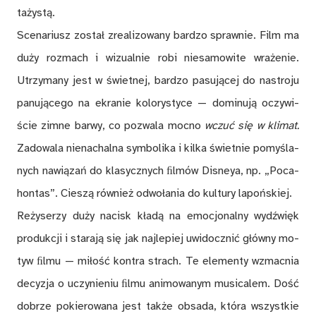
ta­ży­stą.
Sce­na­riusz zo­stał zre­ali­zo­wa­ny bar­dzo spraw­nie. Film ma
du­ży roz­mach i wi­zu­al­nie robi nie­sa­mo­wi­te wra­że­nie.
Utrzy­ma­ny jest w świet­nej, bar­dzo pa­su­ją­cej do na­stro­ju
pa­nu­ją­ce­go na ekra­nie ko­lo­ry­sty­ce — do­mi­nu­ją oczy­wi­
ście zim­ne bar­wy, co po­zwa­la moc­no
wczuć się w kli­mat.
Za­do­wa­la nie­na­chal­na sym­bo­li­ka i kil­ka świet­nie po­my­śla­
nych na­wią­zań do kla­sycz­nych ﬁl­mów Di­sneya, np. „Po­ca­
hon­tas”. Cie­szą rów­nież od­wo­ła­nia do kul­tu­ry la­poń­skiej.
Re­ży­se­rzy du­ży na­cisk kła­dą na emo­cjo­nal­ny wy­dźwięk
pro­duk­cji i sta­ra­ją się jak naj­le­piej uwi­docz­nić głów­ny mo­
tyw ﬁl­mu — mi­łość kon­tra strach. Te ele­men­ty wzmac­nia
de­cy­zja o uczy­nie­niu ﬁl­mu ani­mo­wa­nym mu­si­ca­lem. Dość
do­brze po­kie­ro­wa­na jest tak­że ob­sa­da, któ­ra wszyst­kie