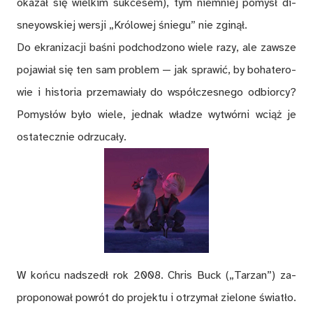
oka­zał się wiel­kim suk­ce­sem), tym nie­mniej po­mysł di­
sney­ow­skiej wer­sji „Kró­lo­wej śnie­gu” nie zgi­nął.
Do ekra­ni­za­cji ba­śni pod­cho­dzo­no wie­le razy, ale za­wsze
po­ja­wiał się ten sam pro­blem — jak spra­wić, by bo­ha­te­ro­
wie i hi­sto­ria prze­ma­wia­ły do współ­cze­sne­go od­bior­cy?
Po­my­słów by­ło wie­le, jed­nak wła­dze wy­twór­ni wciąż je
osta­tecz­nie od­rzu­ca­ły.
W koń­cu nad­szedł rok 2008. Chris Buck („Ta­rza­n”) za­
pro­po­no­wał po­wrót do pro­jek­tu i otrzy­mał zie­lo­ne świa­tło.