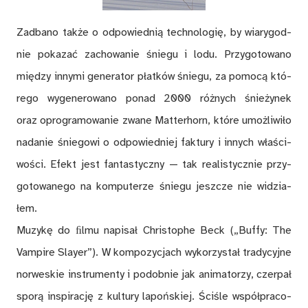
Za­dba­no tak­że o od­po­wied­nią tech­no­lo­gię, by wia­ry­god­
nie po­ka­zać za­cho­wa­nie śnie­gu i lodu. Przy­go­to­wa­no
mię­dzy in­ny­mi ge­ne­ra­tor płat­ków śnie­gu, za po­mo­cą któ­
re­go wy­ge­ne­ro­wa­no po­nad 2000 róż­nych śnie­ży­nek
oraz opro­gra­mo­wa­nie zwa­ne Mat­ter­horn, któ­re umoż­li­wi­ło
na­da­nie śniegowi o od­po­wied­niej fak­tu­ry i innych wła­ści­
wo­ści. Efekt jest fan­ta­stycz­ny — tak re­ali­stycz­nie przy­
go­to­wa­ne­go na kom­pu­te­rze śnie­gu jesz­cze nie wi­dzia­
łem.
Mu­zy­kę do ﬁl­mu na­pi­sał Chri­sto­phe Beck („Bu­ffy: The
Vam­pire Sla­yer”). W kom­po­zy­cjach wy­ko­rzy­stał tra­dy­cyj­ne
nor­we­skie in­stru­men­ty i po­dob­nie jak ani­ma­to­rzy, czer­pał
spo­rą in­spi­ra­cję z kul­tu­ry la­poń­skiej. Ści­śle współ­pra­co­