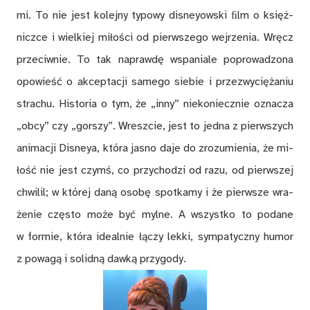
mi. To nie jest ko­lej­ny ty­po­wy di­sney­ow­ski ﬁlm o księż­
nicz­ce i wiel­kiej mi­ło­ści od pierw­sze­go wej­rze­nia. Wręcz
prze­ciw­nie. To tak na­praw­dę wspa­nia­le po­pro­wa­dzo­na
opo­wieść o ak­cep­ta­cji sa­me­go sie­bie i prze­zwy­cię­ża­niu
stra­chu. Hi­sto­ria o tym, że „in­ny” nie­ko­niecz­nie ozna­cza
„ob­cy” czy „gor­szy”. Wresz­cie, jest to jed­na z pierw­szych
ani­ma­cji Di­sneya, któ­ra ja­sno daje do zro­zu­mie­nia, że mi­
łość nie jest czymś, co przy­cho­dzi od razu, od pierw­szej
chwi­lil; w któ­rej da­ną oso­bę spo­tka­my i że pierw­sze wra­
że­nie czę­sto mo­że być myl­ne. A wszyst­ko to po­da­ne
w for­mie, któ­ra ide­al­nie łą­czy lek­ki, sym­pa­tycz­ny hu­mor
z po­wa­gą i so­lid­ną daw­ką przy­go­dy.