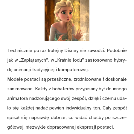
Tech­nicz­nie po raz ko­lej­ny Di­sney nie za­wo­dzi. Po­dob­nie
jak w „Za­plą­ta­nych”, w „Kra­inie lodu” za­sto­so­wa­no hy­bry­
dę ani­ma­cji tra­dy­cyj­nej i kom­pu­te­ro­wej.
Mo­de­le po­sta­ci są prze­ślicz­ne, zróż­ni­co­wa­ne i do­sko­na­le
za­ni­mo­wa­ne. Każ­dy z bo­ha­te­rów przy­pi­sa­ny był do in­ne­go
ani­ma­to­ra nad­zo­ru­ją­ce­go swój ze­spół, dzię­ki cze­mu uda­
ło się każ­dej nadać pe­wien in­dy­wi­du­al­ny ton. Ca­ły ze­spół
spi­sał się na­praw­dę do­brze, co wi­dać choć­by po szcze­
gó­ło­wej, nie­zwy­kle do­pra­co­wa­nej eks­pre­sji pos­ta­ci.