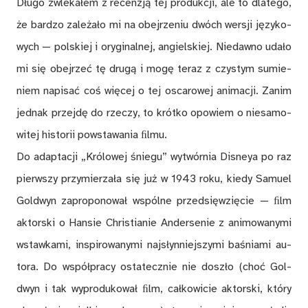
Dłu­go zwle­ka­łem z re­cen­zją tej pro­duk­cji, ale to dla­te­go,
że bar­dzo za­le­ża­ło mi na obej­rze­niu dwóch wer­sji ję­zy­ko­
wych — pol­skiej i ory­gi­nal­nej, an­giel­skiej. Nie­daw­no uda­ło
mi się obej­rzeć tę dru­gą i mo­gę te­raz z czy­stym su­mie­
niem na­pi­sać coś wię­cej o tej osca­ro­wej ani­ma­cji. Za­nim
jed­nak przej­dę do rze­czy, to krót­ko opo­wiem o nie­sa­mo­
wi­tej hi­sto­rii po­wsta­wa­nia ﬁl­mu.
Do ad­ap­ta­cji „Kró­lo­wej śnie­gu” wy­twór­nia Di­sneya po raz
pierw­szy przy­mie­rza­ła się już w 1943 roku, kie­dy Sa­mu­el
Gol­dwyn za­pro­po­no­wał wspól­ne przed­się­wzię­cie — ﬁlm
ak­tor­ski o Han­sie Chri­stia­nie An­der­se­nie z ani­mo­wa­ny­mi
wstaw­ka­mi, in­spi­ro­wa­ny­mi naj­słyn­niej­szy­mi ba­śnia­mi au­
to­ra. Do współ­pra­cy osta­tecz­nie nie do­szło (choć Gol­
dwyn i tak wy­pro­du­ko­wał ﬁlm, cał­ko­wi­cie ak­tor­ski, któ­ry