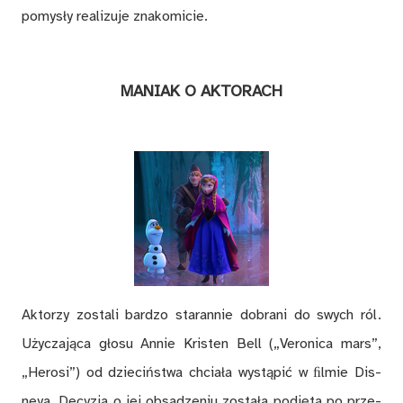
po­my­sły re­ali­zu­je zna­ko­mi­cie.
MA­NIAK O AK­TO­RACH
Ak­to­rzy zo­sta­li bar­dzo sta­ran­nie do­bra­ni do swych ról.
Uży­cza­ją­ca gło­su An­nie Kris­ten Bell („Ve­ro­ni­ca mars”,
„He­ro­si”) od dzie­ciń­stwa chcia­ła wy­stą­pić w ﬁl­mie Dis­
neya. De­cy­zja o jej ob­sa­dze­niu zo­sta­ła pod­ję­ta po prze­