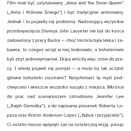
Film miał być za­ty­tu­ło­wa­ny „An­na and the Snow Qu­een”
(„An­na i Kró­lo­wa Śnie­gu”) i być tra­dy­cyj­nie ani­mo­wa­ny.
Jed­nak i tu po­ja­wi­ły się pro­ble­my. Nad­zo­ru­ją­cy wszyst­kie
przed­się­wzię­cia Di­sneya John La­sse­ter nie był do koń­ca
za­do­wo­lo­ny z pra­cy Bu­cka — choć hi­sto­ria by­ła lek­ka i za­
baw­na, to cze­goś wciąż w niej bra­ko­wa­ło, a bo­ha­te­ro­wie
byli zbyt jed­no­wy­mia­ro­wi. Eki­pa wró­ci­ła więc znów do pra­
cy. I wte­dy po­ja­wił się po­mysł — a mo­że by tak uczy­nić
głów­ne bo­ha­ter­ki sio­stra­mi? Na­tych­miast tę myśl pod­
chwy­co­no i wresz­cie wszyst­ko ru­szy­ło z miej­sca. Wkrót­ce
do prac nad sce­na­riu­szem za­trud­nio­no Jen­ni­fer Lee
(„Ralph De­mol­ka”), a do na­pi­sa­nia pio­se­nek Ro­ber­ta Lo­
pe­za oraz Kri­stin An­der­son-Lo­pez („Ku­buś i przy­ja­cie­le”).
Ci ostat­ni moc­no wpły­nę­li zaś na osta­tecz­ną wi­zję, pi­sząc