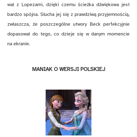
wał z Lo­pe­za­mi, dzię­ki cze­mu ścież­ka dźwię­ko­wa jest
bar­dzo spój­na. Słu­cha jej się z praw­dzi­wą przy­jem­no­ścią,
zwłasz­cza, że po­szcze­gól­ne utwo­ry Beck per­fek­cyj­nie
do­pa­so­wał do tego, co dzie­je się w da­nym mo­men­cie
na ekra­nie.
MA­NIAK O WER­SJI POL­SKIEJ