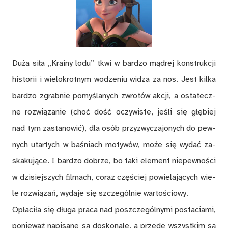
Du­ża si­ła „Kra­iny lodu” tkwi w bar­dzo mą­drej kon­struk­cji
hi­sto­rii i wie­lo­krot­nym wo­dze­niu wi­dza za nos. Jest kil­ka
bar­dzo zgrab­nie po­my­śla­nych zwro­tów ak­cji, a osta­tecz­
ne roz­wią­za­nie (choć dość oczy­wi­ste, je­śli się głę­biej
nad tym za­sta­no­wić), dla osób przy­zwy­cza­jo­nych do pew­
nych utar­tych w ba­śniach mo­ty­wów, mo­że się wy­dać za­
ska­ku­ją­ce. I bar­dzo do­brze, bo taki ele­ment nie­pew­no­ści
w dzi­siej­szych ﬁl­mach, co­raz czę­ściej po­wie­la­ją­cych wie­
le roz­wią­zań, wy­da­je się szcze­gól­nie war­to­ścio­wy.
Opła­ci­ła się dłu­ga pra­ca nad po­szcze­gól­ny­mi po­sta­cia­mi,
po­nie­waż na­pi­sa­ne są do­sko­na­le, a przede wszyst­kim są