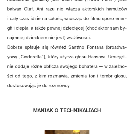
bał­wan Olaf. Ani razu nie włą­cza ak­tor­skich ha­mul­ców
i ca­ły czas idzie na ca­łość, wno­sząc do ﬁl­mu spo­ro ener­
gii i cie­pła, a tak­że pew­nej dzie­cię­cej (choć ak­tor sam by­
naj­mniej dziec­kiem nie jest) wraż­li­wo­ści.
Do­brze spi­su­je się rów­nież San­ti­no Fon­ta­na (broad­wa­
yowy „Cinderella”), któ­ry uży­cza gło­su Han­so­wi. Umie­jęt­
nie od­da­je róż­ne ob­li­cza swo­jego bo­ha­te­ra — w za­leż­no­
ści od tego, z kim roz­ma­wia, zmie­nia ton i tembr gło­su,
do­sto­so­wu­jąc je do roz­mów­cy.
MA­NIAK O TECH­NI­KA­LIACH