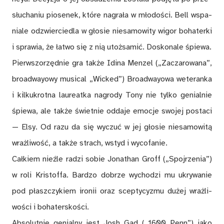
słu­cha­niu pio­se­nek, któ­re na­gra­ła w mło­do­ści. Bell wspa­
nia­le od­zwier­cie­dla w gło­sie nie­sa­mo­wi­ty wi­gor bo­ha­ter­ki
i spra­wia, że ła­two się z nią utoż­sa­mić. Do­sko­na­le śpie­wa.
Pierw­szo­rzęd­nie gra tak­że Idi­na Men­zel („Za­cza­ro­wa­na”,
broad­wa­yowy mu­si­cal „Wi­cked”) Broad­wa­yowa we­te­ran­ka
i kil­ku­krot­na lau­re­at­ka na­gro­dy Tony nie tyl­ko ge­nial­nie
śpie­wa, ale tak­że świet­nie od­da­je emo­cje swo­jej po­sta­ci
— Elsy. Od razu da się wy­czuć w jej gło­sie nie­sa­mo­wi­tą
wraż­li­wość, a tak­że strach, wstyd i wy­co­fa­nie.
Cał­kiem nie­źle ra­dzi so­bie Jo­na­than Groff („Spojrzenia”)
w roli Kri­stof­fa. Bar­dzo do­brze wy­cho­dzi mu ukry­wa­nie
pod płasz­czy­kiem iro­nii oraz scep­ty­cy­zmu du­żej wraż­li­
wo­ści i bo­ha­ter­sko­ści.
Ab­so­lut­nie ge­nial­ny jest Josh Gad („1600 Penn”) jako