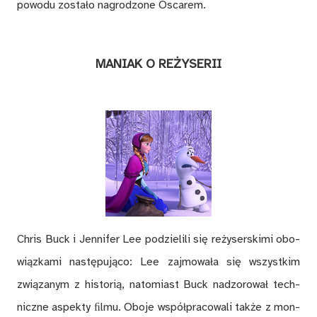
po­wo­du zo­sta­ło na­gro­dzo­ne Osca­rem.
MA­NIAK O RE­ŻY­SE­RII
Chris Buck i Jen­ni­fer Lee po­dzie­li­li się re­ży­ser­ski­mi obo­
wiąz­ka­mi na­stę­pu­ją­co: Lee zaj­mo­wa­ła się wszyst­kim
zwią­za­nym z hi­sto­rią, na­to­miast Buck nad­zo­ro­wał tech­
nicz­ne aspek­ty ﬁl­mu. Obo­je współ­pra­co­wa­li tak­że z mon­