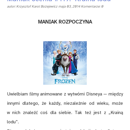
autor:
Krzysztof Karol Bożejewicz
maja 03, 2014
Komentarze: 0
MA­NIAK ROZ­PO­CZY­NA
Uwiel­biam ﬁl­my ani­mo­wa­ne z wy­twór­ni Dis­ne­ya — mię­dzy
in­ny­mi dla­te­go, że każ­dy, nie­za­leż­nie od wie­ku, mo­że
w nich zna­leźć coś dla sie­bie. Tak też jest z „Kra­iną
lodu”.