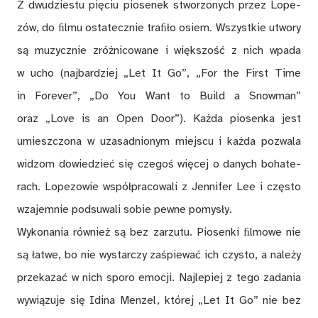
Z dwu­dzie­stu pię­ciu pio­se­nek stwo­rzo­nych przez Lo­pe­
zów, do ﬁl­mu osta­tecz­nie tra­ﬁło osiem. Wszyst­kie utwo­ry
są mu­zycz­nie zróż­ni­co­wa­ne i więk­szość z nich wpa­da
w ucho (naj­bar­dziej „Let It Go”, „For the First Time
in Fo­re­ver”, „Do You Want to Build a Snow­man”
oraz „Love is an Open Door”). Każ­da pio­sen­ka jest
umiesz­czo­na w uza­sad­nio­nym miej­scu i każ­da po­zwa­la
wi­dzom do­wie­dzieć się cze­goś wię­cej o da­nych bo­ha­te­
rach. Lo­pe­zo­wie współ­pra­co­wa­li z Jen­ni­fer Lee i czę­sto
wza­jem­nie pod­su­wa­li so­bie pew­ne po­my­sły.
Wy­ko­na­nia rów­nież są bez za­rzu­tu. Pio­sen­ki ﬁl­mo­we nie
są ła­twe, bo nie wy­star­czy za­śpie­wać ich czy­sto, a na­le­ży
prze­ka­zać w nich spo­ro emo­cji. Naj­le­piej z tego za­da­nia
wy­wią­zu­je się Idi­na Men­zel, któ­rej „Let It Go” nie bez