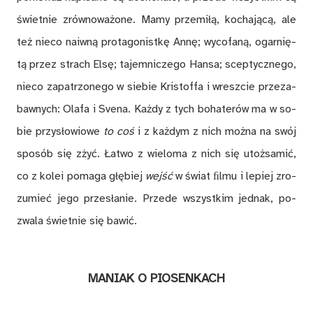
świet­nie zrów­no­wa­żo­ne. Mamy prze­mi­łą, ko­cha­ją­cą, ale
też nie­co na­iw­ną pro­ta­go­nist­kę An­nę; wy­co­fa­ną, ogar­nię­
tą przez strach El­sę; ta­jem­ni­cze­go Han­sa; scep­tycz­ne­go,
nie­co za­pa­trzo­ne­go w sie­bie Kri­stof­fa i wresz­cie prze­za­
baw­nych: Ola­fa i Sve­na. Każ­dy z tych bo­ha­te­rów ma w so­
bie przy­sło­wio­we
to coś
i z każ­dym z nich moż­na na swój
spo­sób się zżyć. Ła­two z wie­lo­ma z nich się utoż­sa­mić,
co z ko­lei po­ma­ga głę­biej
wejść
w świat ﬁl­mu i le­piej zro­
zu­mieć jego prze­sła­nie. Przede wszyst­kim jed­nak, po­
zwa­la świet­nie się ba­wić.
MA­NIAK O PIO­SEN­KACH