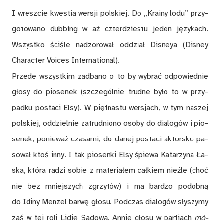
I wresz­cie kwe­stia wer­sji pol­skiej. Do „Kra­iny lodu” przy­
go­to­wa­no dub­bing w aż czter­dzie­stu je­den ję­zy­kach.
Wszyst­ko ści­śle nad­zo­ro­wał od­dział Dis­neya (Dis­ney
Cha­rac­ter Voi­ces In­ter­na­tio­nal).
Przede wszyst­kim za­dba­no o to by wy­brać od­po­wied­nie
gło­sy do pio­se­nek (sz­cze­gól­nie trud­ne by­ło to w przy­
pad­ku po­sta­ci Elsy). W pięt­na­stu wer­sjach, w tym na­szej
pol­skiej, od­dziel­nie za­trud­nio­no oso­by do dia­lo­gów i pio­
se­nek, po­nie­waż cza­sa­mi, do da­nej po­sta­ci ak­tor­sko pa­
so­wał ktoś inny. I tak pio­sen­ki Elsy śpie­wa Ka­ta­rzy­na Ła­
ska, któ­ra ra­dzi so­bie z ma­te­ria­łem cał­kiem nie­źle (choć
nie bez mniej­szych zgrzy­tów) i ma bar­dzo po­dob­ną
do Idi­ny Men­zel bar­wę gło­su. Pod­czas dia­lo­gów sły­szy­my
zaś w tej roli Li­dię Sa­do­wą. An­nie gło­su w par­tiach
mó­