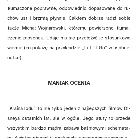
tłu­ma­czo­ne po­praw­nie, od­po­wied­nio do­pa­so­wa­ne do ru­
chów ust i brzmią płyn­nie. Cał­kiem do­brze ra­dzi so­bie
tak­że Mi­chał Woj­na­row­ski, któ­re­mu po­wie­rzo­no tłu­ma­
cze­nie pio­se­nek. Uda­je mu się prze­ło­żyć je sto­sun­ko­wo
wier­nie (co po­ka­żę na przy­kła­dzie „Let It Go” w osob­nej
not­ce).
MA­NIAK OCE­NIA
„Kra­ina lodu” to nie tyl­ko je­den z naj­lep­szych ﬁl­mów Di­
sneya ostat­nich lat, ale w ogó­le. Jego atu­ty to przede
wszyst­kim bar­dzo mą­dra za­ba­wa ba­śnio­wy­mi sche­ma­ta­