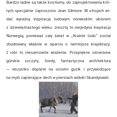
Bar­dzo ład­ne są tak­że ko­stiu­my, do za­pro­jek­to­wa­nia któ­
rych spe­cjal­nie za­pro­szo­no Jean Gil­more. W stro­jach wi­
dać wy­raź­ną in­spi­ra­cję lu­do­wym nor­we­skim ubio­rem
z dzie­więt­na­ste­go wie­ku. zresz­tą to nie­je­dy­na in­spi­ra­cja
Nor­we­gią, po­nie­waż ca­ły świat w „Kra­inie lodu” zo­stał
zbu­do­wa­ny wła­śnie w opar­ciu o tam­tej­sze kra­jo­bra­zy.
I robi to nie­sa­mo­wi­te wra­że­nie. Prze­pięk­ne ośnie­żo­ne
gór­skie szczy­ty, ﬁor­dy, fan­ta­stycz­na ar­chi­tek­tu­ra
— wszyst­ko do­pię­te na ostat­ni gu­zik i przy­wo­dzą­ce
na myśl za­pie­ra­ją­ce dech w pier­siach wi­do­ki Skan­dy­na­wii.