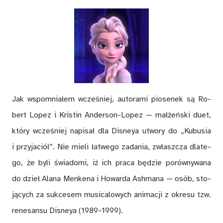
Jak wspom­nia­łem wcześ­niej, au­to­ra­mi pio­se­nek są Ro­
bert Lo­pez i Kristin An­der­son-Lo­pez — mał­żeń­ski duet,
któ­ry wcze­śniej na­pi­sał dla Di­sneya utwo­ry do „Ku­bu­sia
i przy­ja­ciół”. Nie mie­li ła­twe­go za­da­nia, zwłasz­cza dla­te­
go, że byli świa­do­mi, iż ich pra­ca bę­dzie po­rów­ny­wa­na
do dzieł Ala­na Men­ke­na i Ho­war­da Ash­ma­na — osób, sto­
ją­cych za suk­ce­sem mu­si­ca­lo­wych ani­ma­cji z okre­su tzw.
re­ne­san­su Dis­neya (1989–1999).