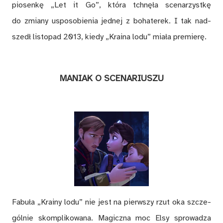
pio­sen­kę „Let it Go”, któ­ra tchnę­ła sce­na­rzyst­kę
do zmia­ny uspo­so­bie­nia jed­nej z bo­ha­te­rek. I tak nad­
szedł li­sto­pad 2013, kie­dy „Kra­ina lodu” mia­ła pre­mie­rę.
MA­NIAK O SCE­NA­RIU­SZU
Fa­bu­ła „Kra­iny lodu” nie jest na pierw­szy rzut oka szcze­
gól­nie skom­pli­ko­wa­na. Ma­gicz­na moc Elsy spro­wa­dza