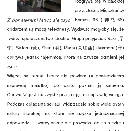
rozgrywa się w dalekiej
przyszłości. Mieszkańcy
Z bohaterami łatwo się zżyć
Kamisu 66 (神栖66)
obdarzeni są mocą telekinezy. Wydawać mogłoby się, że
tworzą społeczeństwo idealne. Grupa przyjaciół: Saki (早
季), Satoru (覚), Shun (瞬), Maria (真理亜) i Mamoru (守)
odkrywa jednak tajemnicę, która na zawsze odmieni jej
życie.
Więcej na temat fabuły nie powiem (a powiedziałem
naprawdę malutko), bo warto poznać ją samemu.
Opowieść jest niezwykle przejmująca i naprawdę wciąga.
Podczas oglądania serialu, widz zadaje sobie wiele pytań
natury moralnej, na które nie uzyska jednoznacznej
odpowiedzi - twórcy anime nie prowadzą go za rączkę i