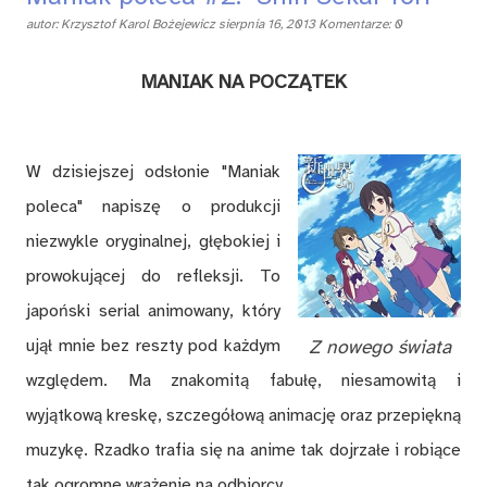
autor:
Krzysztof Karol Bożejewicz
sierpnia 16, 2013
Komentarze: 0
MANIAK NA POCZĄTEK
W dzisiejszej odsłonie "Maniak
poleca" napiszę o produkcji
niezwykle oryginalnej, głębokiej i
prowokującej do refleksji. To
japoński serial animowany, który
ujął mnie bez reszty pod każdym
Z nowego świata
względem. Ma znakomitą fabułę, niesamowitą i
wyjątkową kreskę, szczegółową animację oraz przepiękną
muzykę. Rzadko trafia się na anime tak dojrzałe i robiące
tak ogromne wrażenie na odbiorcy.