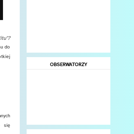
itu"?
su do
tkiej
OBSERWATORZY
anych
o się