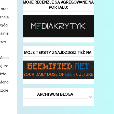
MOJE RECENZJE SĄ AGREGOWANE NA
PORTALU:
 oraz
znają
ygód.
ajnie
rów i
MOJE TEKSTY ZNAJDZIESZ TEŻ NA:
 Anna
ię ze
ziej,
wiono
szcie
ARCHIWUM BLOGA