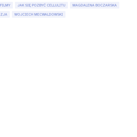
FILMY
JAK SIĘ POZBYĆ CELLULITU
MAGDALENA BOCZARSKA
NZJA
WOJCIECH MECWALDOWSKI