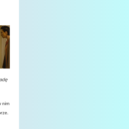
radę
w nim
brze.