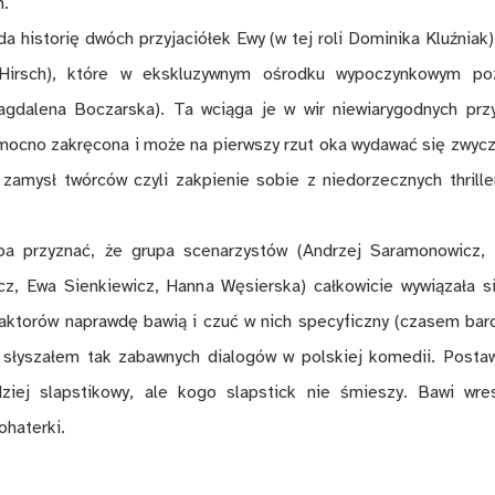
.
a historię dwóch przyjaciółek Ewy (w tej roli Dominika Kluźniak)
Hirsch), które w ekskluzywnym ośrodku wypoczynkowym po
agdalena Boczarska). Ta wciąga je w wir niewiarygodnych prz
 mocno zakręcona i może na pierwszy rzut oka wydawać się zwycz
zamysł twórców czyli zakpienie sobie z niedorzecznych thrille
ba przyznać, że grupa scenarzystów (Andrzej Saramonowicz,
z, Ewa Sienkiewicz, Hanna Węsierska) całkowicie wywiązała s
ktorów naprawdę bawią i czuć w nich specyficzny (czasem bard
 słyszałem tak zabawnych dialogów w polskiej komedii. Posta
ziej slapstikowy, ale kogo slapstick nie śmieszy. Bawi wre
ohaterki.