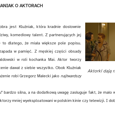
ANIAK O AKTORACH
obra jest Kluźniak, która kradnie dosłownie
ziwy, komediowy talent. Z partnerujących jej
le to dlatego, że miała większe pole popisu.
ra zapada w pamięć. Z męskiej części obsady
ldowski w roli kochanka Mai. Aktor tworzy
cenie dawał z siebie wszystko. Obok Kluźniak
Aktorki dają 
rażenie robi Grzegorz Małecki jako
najtwardszy
tu" bardzo silna, a na dodatkową uwagę zasługuje fakt, że mało 
ktorzy mniej wyeksploatowani w polskim kinie czy telewizji. I do