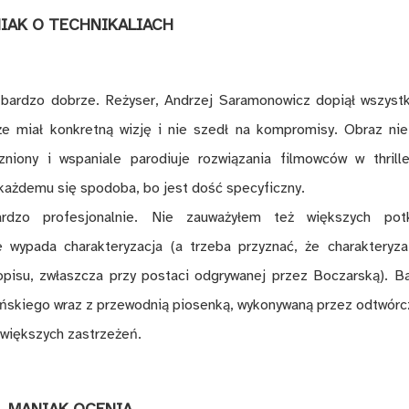
IAK O TECHNIKALIACH
t bardzo dobrze. Reżyser, Andrzej Saramonowicz dopiął wszyst
 że miał konkretną wizję i nie szedł na kompromisy. Obraz nie
niony i wspaniale parodiuje rozwiązania filmowców w thrille
 każdemu się spodoba, bo jest dość specyficzny.
ardzo profesjonalnie. Nie zauważyłem też większych pot
 wypada charakteryzacja (a trzeba przyznać, że charakteryza
opisu, zwłaszcza przy postaci odgrywanej przez Boczarską). B
ńskiego wraz z przewodnią piosenką, wykonywaną przez odtwórc
 większych zastrzeżeń.