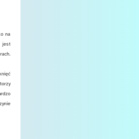
ko na
 jest
rach.
knięć
torzy
ardzo
zynie