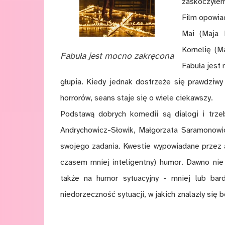
zaskoczyłem
Film opowiad
Mai (Maja 
Kornelię (M
Fabuła jest mocno zakręcona
Fabuła jest
głupia. Kiedy jednak dostrzeże się prawdziwy 
horrorów, seans staje się o wiele ciekawszy.
Podstawą dobrych komedii są dialogi i trze
Andrychowicz-Słowik, Małgorzata Saramonowic
swojego zadania. Kwestie wypowiadane przez a
czasem mniej inteligentny) humor. Dawno nie
także na humor sytuacyjny - mniej lub bard
niedorzeczność sytuacji, w jakich znalazły się b