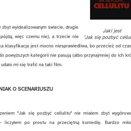
 zbyt wyidealizowanym świecie, drugie
Jaki jest
pójdą, więc czemu nie), a trzecie nie
"Jak się pozbyć cellul
a klasyfikacja jest mocno niesprawiedliwa, bo przecież od cza
do powyższych kategorii nie pasują (albo przynajmniej do ich kró
udało mi się trafić na taki film.
NIAK O SCENARIUSZU
zeniem "Jak się pozbyć cellulitu" nie miałem zbyt wygórow
- liczyłem po prostu na przeciętną komedię. Bardzo mił