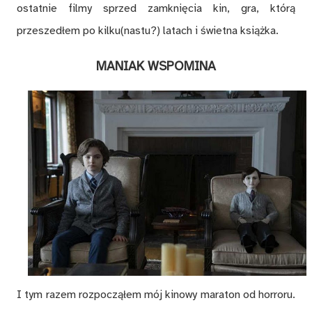
ostatnie filmy sprzed zamknięcia kin, gra, którą
przeszedłem po kilku(nastu?) latach i świetna książka.
MANIAK WSPOMINA
I tym razem rozpocząłem mój kinowy maraton od horroru.