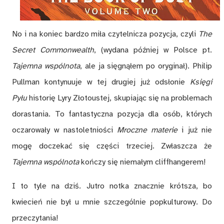
No i na koniec bardzo miła czytelnicza pozycja, czyli
The
Secret Commonwealth
, (wydana później w Polsce pt.
Tajemna wspólnota
, ale ja sięgnąłem po oryginał). Philip
Pullman kontynuuje w tej drugiej już odsłonie
Księgi
Pyłu
historię Lyry Złotoustej, skupiając się na problemach
dorastania. To fantastyczna pozycja dla osób, których
oczarowały w nastoletniości
Mroczne materie
i już nie
mogę doczekać się części trzeciej. Zwłaszcza że
Tajemna wspólnota
kończy się niemałym cliffhangerem!
I to tyle na dziś. Jutro notka znacznie krótsza, bo
kwiecień nie był u mnie szczególnie popkulturowy. Do
przeczytania!