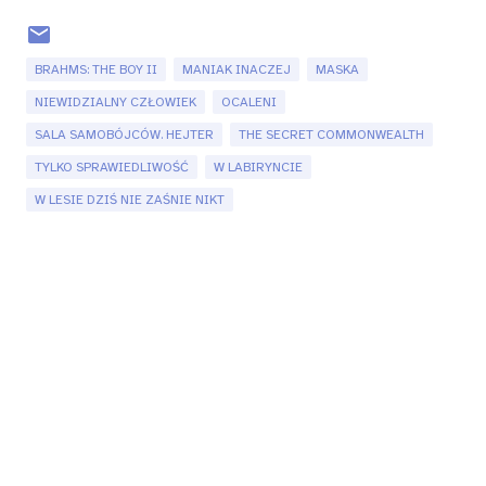
BRAHMS: THE BOY II
MANIAK INACZEJ
MASKA
NIEWIDZIALNY CZŁOWIEK
OCALENI
SALA SAMOBÓJCÓW. HEJTER
THE SECRET COMMONWEALTH
TYLKO SPRAWIEDLIWOŚĆ
W LABIRYNCIE
W LESIE DZIŚ NIE ZAŚNIE NIKT