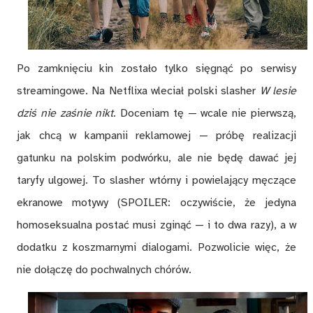
Po zamknięciu kin zostało tylko sięgnąć po serwisy
streamingowe. Na Netflixa wleciał polski slasher
W lesie
dziś nie zaśnie nikt
. Doceniam tę — wcale nie pierwszą,
jak chcą w kampanii reklamowej — próbę realizacji
gatunku na polskim podwórku, ale nie będę dawać jej
taryfy ulgowej. To slasher wtórny i powielający męczące
ekranowe motywy (SPOILER: oczywiście, że jedyna
homoseksualna postać musi zginąć — i to dwa razy), a w
dodatku z koszmarnymi dialogami. Pozwolicie więc, że
nie dołączę do pochwalnych chórów.