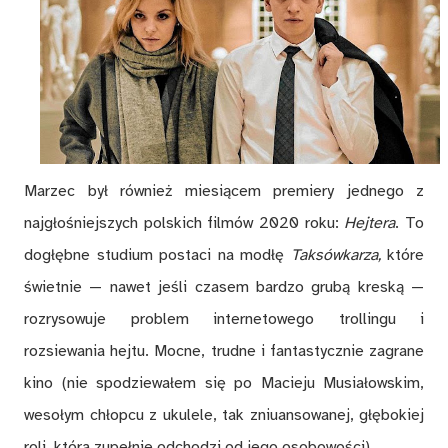
Marzec był również miesiącem premiery jednego z
najgłośniejszych polskich filmów 2020 roku:
Hejtera
. To
dogłębne studium postaci na modłę
Taksówkarza,
które
świetnie — nawet jeśli czasem bardzo grubą kreską —
rozrysowuje problem internetowego trollingu i
rozsiewania hejtu. Mocne, trudne i fantastycznie zagrane
kino (nie spodziewałem się po Macieju Musiałowskim,
wesołym chłopcu z ukulele, tak zniuansowanej, głębokiej
roli, która zupełnie odchodzi od jego osobowości).