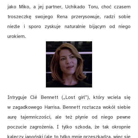
jako Miko, a jej partner, Uchikado Toru, choć czasem
troszeczkę swojego Rena przerysowuje, radzi sobie
nieźle i sporo zyskuje naturalnie bijącym od niego
urokiem.
Intryguje Clé Bennett („Lost girl”), który wciela się
w zagadkowego Harrisa. Bennett roztacza wokół siebie
aurę tajemniczości, ale też płynie od niego pewne
poczucie zagrożenia. I tylko szkoda, że tak okropnie
kaleczy japoński (ale to tylko mnie przeszkadza, więc się