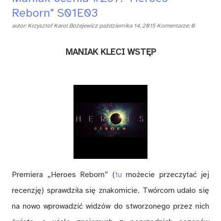
Reborn" S01E03
autor:
Krzysztof Karol Bożejewicz
października 14, 2015
Komentarze: 0
MANIAK KLECI WSTĘP
Premiera „Heroes Reborn” (
tu
możecie przeczytać jej
recenzję) sprawdziła się znakomicie. Twórcom udało się
na nowo wprowadzić widzów do stworzonego przez nich