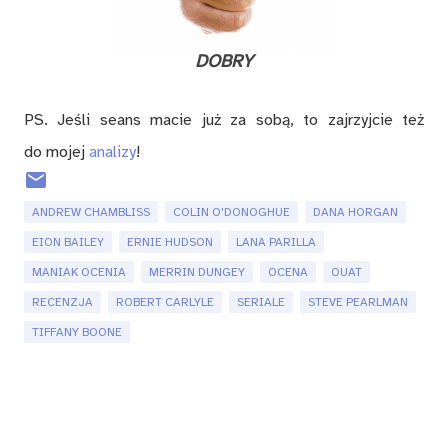
DOBRY
PS. Jeśli seans macie już za sobą, to zajrzyjcie też
do mojej
analizy
!
ANDREW CHAMBLISS
COLIN O'DONOGHUE
DANA HORGAN
EION BAILEY
ERNIE HUDSON
LANA PARILLA
MANIAK OCENIA
MERRIN DUNGEY
OCENA
OUAT
RECENZJA
ROBERT CARLYLE
SERIALE
STEVE PEARLMAN
TIFFANY BOONE