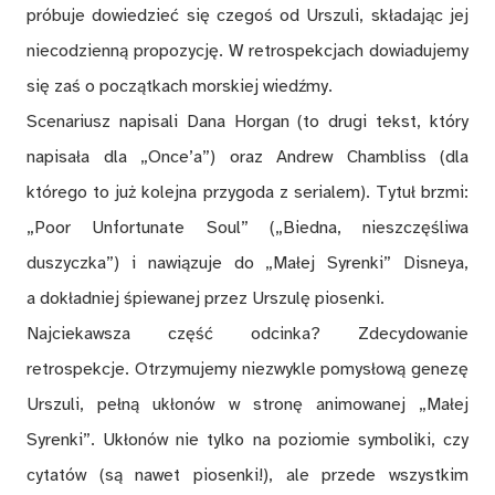
próbuje dowiedzieć się czegoś od Urszuli, składając jej
niecodzienną propozycję. W retrospekcjach dowiadujemy
się zaś o początkach morskiej wiedźmy.
Scenariusz napisali Dana Horgan (to drugi tekst, który
napisała dla „Once’a”) oraz Andrew Chambliss (dla
którego to już kolejna przygoda z serialem). Tytuł brzmi:
„Poor Unfortunate Soul” („Biedna, nieszczęśliwa
duszyczka”) i nawiązuje do „Małej Syrenki” Disneya,
a dokładniej śpiewanej przez Urszulę piosenki.
Najciekawsza część odcinka? Zdecydowanie
retrospekcje. Otrzymujemy niezwykle pomysłową genezę
Urszuli, pełną ukłonów w stronę animowanej „Małej
Syrenki”. Ukłonów nie tylko na poziomie symboliki, czy
cytatów (są nawet piosenki!), ale przede wszystkim