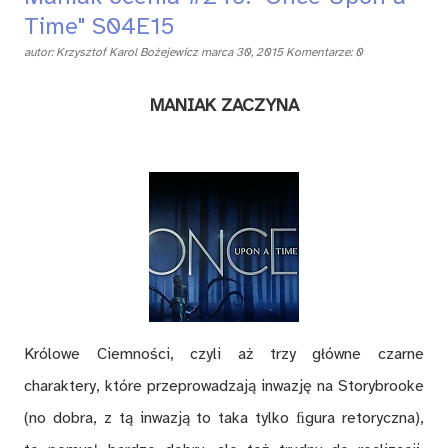
Time" S04E15
autor:
Krzysztof Karol Bożejewicz
marca 30, 2015
Komentarze: 0
MANIAK ZACZYNA
Królowe Ciemności, czyli aż trzy główne czarne
charaktery, które przeprowadzają inwazję na Storybrooke
(no dobra, z tą inwazją to taka tylko ﬁgura retoryczna),