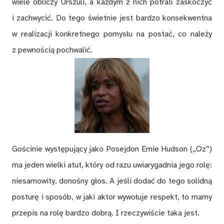
wiele obliczy Urszuli, a każdym z nich potraﬁ zaskoczyć
i zachwycić. Do tego świetnie jest bardzo konsekwentna
w realizacji konkretnego pomysłu na postać, co należy
z pewnością pochwalić.
Gościnie występujący jako Posejdon Ernie Hudson („Oz”)
ma jeden wielki atut, który od razu uwiarygadnia jego rolę:
niesamowity, donośny głos. A jeśli dodać do tego solidną
posturę i sposób, w jaki aktor wywołuje respekt, to mamy
przepis na rolę bardzo dobrą. I rzeczywiście taka jest.