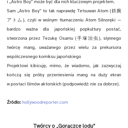
i „Astro Boy” może być dla nich kluczowym projektem.
Sam „Astro Boy” to tak naprawdę Tetsuwan Atom (鉄腕
アトム), czyli w wolnym tłumaczeniu Atom Silnoręki —
bardzo ważna dla japońskiej popkultury postać,
stworzona przez Tezukę Osamu (手塚治虫), słynnego
twórcę mang, uważanego przez wielu za prekursora
współczesnego komiksu japońskiego
Projektowi kibicuję, mimo, że wiadomo, jak zazwyczaj
kończą się próby przeniesienia mang na duży ekran
w postaci ﬁlmów aktorskich (podpowiedź: nie za dobrze).
Źródło:
hollywoodreporter.com
Twórcy o „Gorączce lodu”