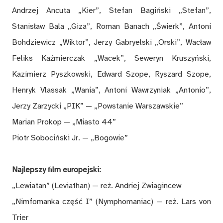
Andrzej Ancuta „Kier”, Stefan Bagiński „Stefan”,
Stanisław Bala „Giza”, Roman Banach „Świerk”, Antoni
Bohdziewicz „Wiktor”, Jerzy Gabryelski „Orski”, Wacław
Feliks Kaźmierczak „Wacek”, Seweryn Kruszyński,
Kazimierz Pyszkowski, Edward Szope, Ryszard Szope,
Henryk Vlassak „Wania”, Antoni Wawrzyniak „Antonio”,
Jerzy Zarzycki „PIK” — „Powstanie Warszawskie”
Marian Prokop — „Miasto 44”
Piotr Sobociński Jr. — „Bogowie”
Najlepszy ﬁlm europejski:
„Lewiatan” (Leviathan) — reż. Andriej Zwiagincew
„Nimfomanka część I” (Nymphomaniac) — reż. Lars von
Trier