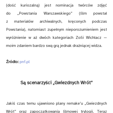
(dość kuriozalną) jest nominacja twórców zdjęć
do „Powstania Warszawskiego” (ﬁlm powstał
z materiałów archiwalnych, kręconych podczas
Powstania), natomiast zupełnym nieporozumieniem jest
wyróżnienie w aż dwóch kategoriach Zoﬁi Wichłacz —
moim zdaniem bardzo swą grą jednak drażniącej widza.
Źródło:
pnf.pl
Są scenarzyści „Gwiezdnych Wrót”
Jakiś czas temu ujawniono plany remake’u „Gwiezdnych
Wrót” oraz zapoczątkowania ﬁlmowej trylogii. Teraz