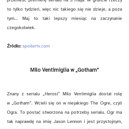
przenieść premierę serialu na 3 maja. W gruncie rzeczy
to tylko tydzień, więc nic takiego się nie dzieje, a poza
tym… Maj to taki lepszy miesiąc na zaczynanie
czegokolwiek.
Źródło:
spoilertv.com
Milo Ventimiglia w „Gotham”
Znany z serialu „Herosi” Milo Ventimiglia dostał rolę
w „Gotham”. Wcieli się on w niejakiego The Ogre, czyli
Ogra. To postać stworzona na potrzeby serialu. Ogr ma
tak naprawdę na imię Jason Lennon i jest przystojnym,