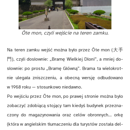
Ōte mon, czy­li wej­ście na te­ren zam­ku.
Na te­ren zam­ku wejść moż­na by­ło przez Ōte mon (大手
門), czy­li do­słow­nie: „Bra­mę Wiel­kiej Dło­ni”, a mniej do­
słow­nie: po pro­stu „Bra­mę Głów­ną”. Bra­ma ta wie­lo­krot­
nie ule­ga­ła znisz­cze­niu, a obec­ną wer­sję od­bu­do­wa­no
w 1968 roku — sto­sun­ko­wo nie­daw­no.
Po wej­ściu przez Ōte mon, po pra­wej stro­nie moż­na by­ło
zo­ba­czyć zdo­bią­cą sto­ją­cy tam kie­dyś bu­dy­nek prze­zna­
czo­ny do ma­ga­zy­no­wa­nia oraz ce­lów obron­nych… or­kę
(któ­ra w an­giel­skim tłu­ma­cze­niu dla tu­ry­stów zo­sta­ła del­