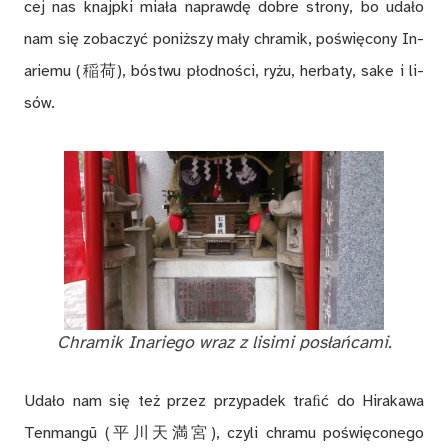
cej nas knajp­ki mia­ła na­praw­dę do­bre stro­ny, bo uda­ło
nam się zo­ba­czyć po­niż­szy ma­ły chra­mik, po­świę­co­ny In­
a­rie­mu (稲荷), bó­stwu płod­no­ści, ry­żu, her­ba­ty, sake i li­
sów.
Chra­mik In­a­rie­go wraz z li­si­mi po­słań­ca­mi.
Uda­ło nam się też przez przy­pa­dek tra­ﬁć do Hi­ra­ka­wa
Ten­man­gū (平川天満宮), czy­li chra­mu po­świę­co­ne­go