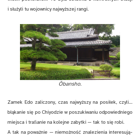
i słu­ży­li tu wo­jow­ni­cy naj­wyż­szej ran­gi.
Ōban­sho.
Za­mek Edo za­li­czo­ny, czas naj­wyż­szy na po­si­łek, czy­li…
błą­ka­nie się po Chiy­odzie w po­szu­ki­wa­niu od­po­wied­nie­go
miej­sca i tra­ﬁa­nie na ko­lej­ne za­byt­ki — tak to się robi.
A tak na po­waż­nie — nie­moż­ność zna­le­zie­nia in­te­re­su­ją­