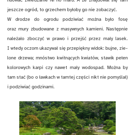
jesz­cze ogród, to grze­chem by­ło­by go nie zo­ba­czyć.
W dro­dze do ogro­du po­dzi­wiać moż­na by­ło fo­sę
oraz mury zbu­do­wa­ne z ma­syw­nych ka­mie­ni. Na­stęp­nie
na­le­ża­ło zbo­czyć w pra­wo i przejść przez ma­ły la­sek.
I wte­dy oczom uka­zy­wał się prze­pięk­ny wi­dok: buj­ne, zie­
lo­ne drze­wa; mnó­stwo kwit­ną­cych kwia­tów, sta­wik pe­łen
ko­lo­ro­wych kar­pi czy na­wet ma­ły wo­do­spad. Moż­na by
tam stać (bo o ław­kach w tam­tej czę­ści nikt nie po­my­ślał)
i po­dzi­wiać go­dzi­na­mi.