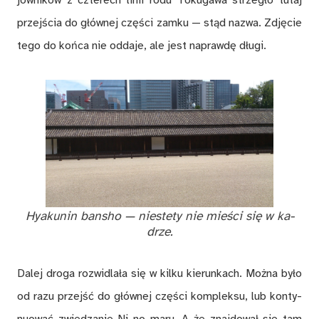
przej­ścia do głów­nej czę­ści zam­ku — stąd na­zwa. Zdję­cie
tego do koń­ca nie od­da­je, ale jest na­praw­dę dłu­gi.
Hya­ku­nin ban­sho — nie­ste­ty nie mie­ści się w ka­
drze.
Da­lej dro­ga roz­wi­dla­ła się w kil­ku kie­run­kach. Moż­na by­ło
od razu przejść do głów­nej czę­ści kom­plek­su, lub kon­ty­
nu­ować zwie­dza­nie Ni no maru. A że znaj­do­wał się tam