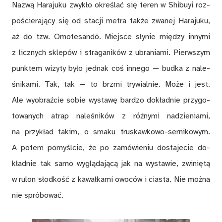
Na­zwą Ha­ra­ju­ku zwy­kło okre­ślać się te­ren w Shi­buyi roz­
po­ście­ra­ją­cy się od sta­cji met­ra tak­że zwa­nej Ha­ra­ju­ku,
aż do tzw. Omo­te­san­dō. Miej­sce sły­nie mię­dzy in­ny­mi
z licz­nych skle­pów i stra­ga­ni­ków z ubra­nia­mi. Pierw­szym
punk­tem wi­zy­ty by­ło jed­nak coś in­ne­go — bud­ka z na­le­
śni­ka­mi. Tak, tak — to brzmi try­wial­nie. Mo­że i jest.
Ale wy­obraź­cie so­bie wy­sta­wę bar­dzo do­kład­nie przy­go­
to­wa­nych atrap na­le­śni­ków z róż­ny­mi na­dzie­nia­mi,
na przy­kład ta­kim, o sma­ku tru­skaw­ko­wo-ser­ni­ko­wym.
A po­tem po­my­śl­cie, że po za­mó­wie­niu do­sta­je­cie do­
kład­nie tak samo wy­glą­da­ją­cą jak na wy­sta­wie, zwi­nię­tą
w ru­lon słod­kość z ka­wał­ka­mi owo­ców i cia­sta. Nie moż­na
nie spró­bo­wać.