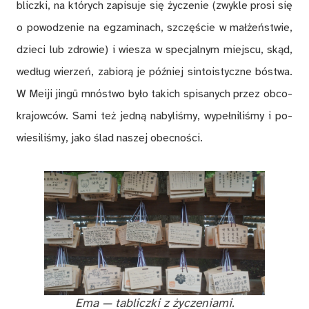
blicz­ki, na któ­rych za­pi­su­je się ży­cze­nie (zwy­kle pro­si się
o po­wo­dze­nie na eg­za­mi­nach, szczę­ście w mał­żeń­stwie,
dzie­ci lub zdro­wie) i wie­sza w spe­cjal­nym miej­scu, skąd,
we­dług wie­rzeń, za­bio­rą je póź­niej sin­to­istycz­ne bó­stwa.
W Me­iji jin­gū mnó­stwo by­ło ta­kich spi­sa­nych przez ob­co­
kra­jow­ców. Sami też jed­ną na­by­li­śmy, wy­peł­ni­li­śmy i po­
wie­si­li­śmy, jako ślad na­szej obec­ności.
Ema
— ta­blicz­ki z ży­cze­nia­mi.