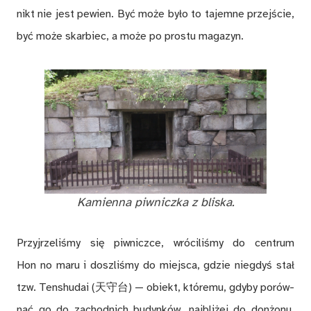
nikt nie jest pe­wien. Być mo­że by­ło to ta­jem­ne przej­ście,
być mo­że skar­biec, a mo­że po pro­stu ma­ga­zyn.
Ka­mien­na piw­nicz­ka z bli­ska.
Przyj­rze­li­śmy się piw­nicz­ce, wró­ci­li­śmy do cen­trum
Hon no maru i do­szli­śmy do miej­sca, gdzie nie­gdyś stał
tzw. Ten­shu­dai (天守台) — obiekt, któ­re­mu, gdy­by po­rów­
nać go do za­chod­nich bu­dyn­ków, naj­bli­żej do don­żo­nu.