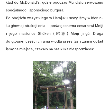
kład do McDo­nald’s, gdzie pod­czas Mun­dia­lu ser­wo­wa­no
spe­cjal­ne­go, ja­poń­skie­go bur­ge­ra.
Po obej­ściu wszyst­kie­go w Ha­ra­ju­ku ru­szy­li­śmy w kie­run­
ku głów­nej atrak­cji dnia — po­świę­co­ne­mu ce­sa­rzo­wi Mei­ji
i jego mał­żon­ce Shōken (昭憲) Me­iji jin­gū. Dro­ga
do głów­nej czę­ści chra­mu wio­dła przez las i za­nim do­tar­l
i­śmy na miej­sce, cze­ka­ło na nas kil­ka nie­spo­dzia­nek.