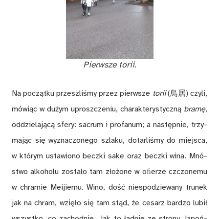
Pierw­sze
to­rii
.
Na po­cząt­ku prze­szli­śmy przez pierw­sze
to­rii
(鳥居) czy­li,
mó­wiąc w du­żym uprosz­cze­niu, cha­rak­te­ry­stycz­ną
bra­mę
,
od­dzie­la­ją­cą sfe­ry: sa­crum i pro­fa­num; a na­stęp­nie, trzy­
ma­jąc się wy­zna­czo­ne­go szla­ku, do­tar­li­śmy do miej­sca,
w któ­rym usta­wio­no becz­ki sake oraz becz­ki wina. Mnó­
stwo al­ko­ho­lu zo­sta­ło tam zło­żo­ne w oﬁe­rze czczo­ne­mu
w chra­mie Me­ijie­mu. Wino, dość nie­spo­dzie­wa­ny tru­nek
jak na chram, wzię­ło się tam stąd, że ce­sarz bar­dzo lu­bił
wszyst­ko, co za­chod­nie. Jak to ład­nie ze stro­ny Ja­poń­