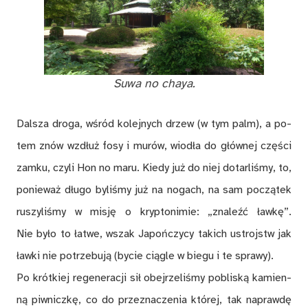
Suwa no chaya.
Dal­sza dro­ga, wśród ko­lej­nych drzew (w tym palm), a po­
tem znów wzdłuż fosy i mu­rów, wio­dła do głów­nej czę­ści
zam­ku, czy­li Hon no maru. Kie­dy już do niej do­tar­liś­my, to,
po­nie­waż dłu­go by­li­śmy już na no­gach, na sam po­czą­tek
ru­szy­li­śmy w mi­sję o kryp­to­ni­mie: „zna­leźć ław­kę”.
Nie by­ło to ła­twe, wszak Ja­poń­czy­cy ta­kich ustrojstw jak
ław­ki nie po­trze­bu­ją (by­cie cią­gle w bie­gu i te spra­wy).
Po krót­kiej re­ge­ne­ra­cji sił obej­rze­li­śmy po­bli­ską ka­mien­
ną piw­nicz­kę, co do prze­zna­cze­nia któ­rej, tak na­praw­dę