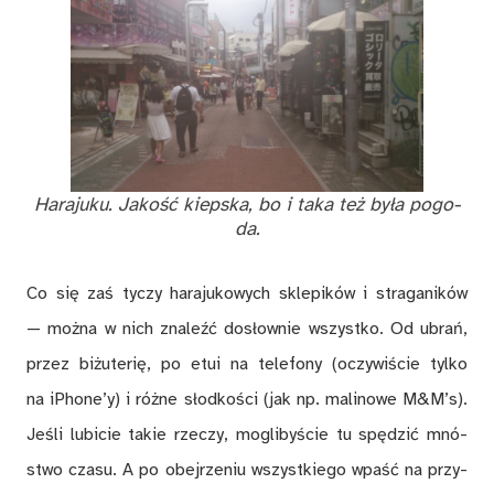
Ha­ra­ju­ku. Ja­kość kiep­ska, bo i taka też by­ła po­go­
da.
Co się zaś ty­czy ha­ra­ju­ko­wych skle­pi­ków i stra­ga­ni­ków
— moż­na w nich zna­leźć do­słow­nie wszyst­ko. Od ubrań,
przez bi­żu­te­rię, po etui na te­le­fo­ny (o­czy­wi­ście tyl­ko
na iPho­ne’y) i róż­ne słod­ko­ści (jak np. ma­li­no­we M&M’s).
Je­śli lu­bi­cie ta­kie rze­czy, mo­gli­by­ście tu spę­dzić mnó­
stwo cza­su. A po obej­rze­niu wszyst­kie­go wpaść na przy­