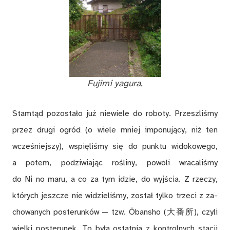
Fu­ji­mi yagu­ra.
Stam­tąd po­zo­sta­ło już nie­wie­le do ro­bo­ty. Prze­szli­śmy
przez dru­gi ogród (o wie­le mniej im­po­nu­ją­cy, niż ten
wcze­śniej­szy), wspię­li­śmy się do punk­tu wi­do­ko­we­go,
a po­tem, po­dzi­wia­jąc ro­śli­ny, po­wo­li wra­ca­li­śmy
do Ni no maru, a co za tym idzie, do wyj­ścia. Z rze­czy,
któ­rych jesz­cze nie wi­dzie­li­śmy, zo­stał tyl­ko trze­ci z za­
cho­wa­nych po­ste­run­ków — tzw. Ōban­sho (大番所), czy­li
wiel­ki po­ste­ru­nek. To by­ła ostat­nia z kon­tro­l­nych sta­cji