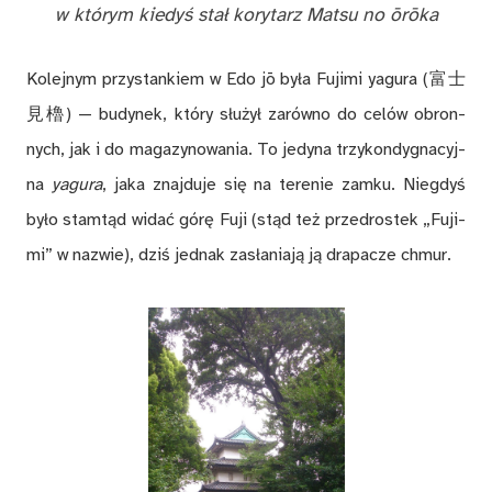
w któ­rym kie­dyś stał ko­ry­tarz Mat­su no ōrōka
Ko­lej­nym przy­stan­kiem w Edo jō by­ła Fu­ji­mi yagu­ra (富士
見櫓) — bu­dy­nek, któ­ry słu­żył za­rów­no do ce­lów obron­
nych, jak i do ma­ga­zy­no­wa­nia. To je­dy­na trzy­kon­dy­gna­cyj­
na
yagu­ra
, jaka znaj­du­je się na te­re­nie zam­ku. Nie­gdyś
by­ło stam­tąd wi­dać gó­rę Fuji (stąd też przed­ro­stek „Fu­ji­
mi” w na­zwie), dziś jed­nak za­sła­nia­ją ją dra­pa­cze chmur.