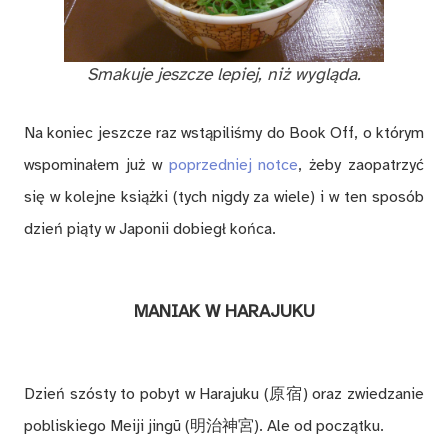
Sma­ku­je jesz­cze le­piej, niż wy­glą­da.
Na ko­niec jesz­cze raz wstą­pi­li­śmy do Book Off, o któ­rym
wspo­mi­na­łem już w
po­przed­niej not­ce
, że­by za­opa­trzyć
się w ko­lej­ne książ­ki (tych ni­gdy za wie­le) i w ten spo­sób
dzień pią­ty w Ja­po­nii do­biegł koń­ca.
MA­NIAK W HA­RA­JU­KU
Dzień szó­sty to po­byt w Ha­ra­ju­ku (原宿) oraz zwie­dza­nie
po­bli­skie­go Me­iji jin­gū (明治神宮). Ale od po­cząt­ku.