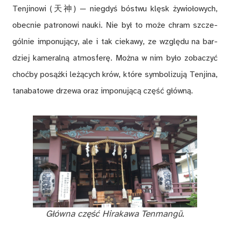
Ten­ji­no­wi (天神) — nie­gdyś bó­stwu klęsk ży­wio­ło­wych,
obec­nie pa­tro­no­wi na­uki. Nie był to mo­że chram szcze­
gól­nie im­po­nu­ją­cy, ale i tak cie­ka­wy, ze wzglę­du na bar­
dziej ka­me­ral­ną at­mos­fe­rę. Moż­na w nim by­ło zo­ba­czyć
choć­by po­sąż­ki le­żą­cych krów, któ­re sym­bo­li­zu­ją Ten­ji­na,
ta­na­ba­to­we drze­wa oraz im­po­nu­ją­cą część głów­ną.
Głów­na część Hi­ra­ka­wa Ten­man­gū.