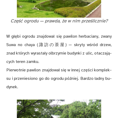
Część ogro­du — praw­da, że w nim prze­ślicz­nie?
W głę­bi ogro­du znaj­do­wał się pa­wi­lon her­ba­cia­ny, zwa­ny
Suwa no chaya (諏訪の茶屋) — skry­ty wśród drzew,
znad któ­rych wy­ra­sta­ły ol­brzy­mie bu­dyn­ki z ulic, ota­cza­ją­
cych te­ren zam­ku.
Pier­wot­nie pa­wi­lon znaj­do­wał się w in­nej czę­ści kom­plek­
su i prze­nie­sio­no go do ogro­du póź­niej. Bar­dzo ład­ny bu­
dy­nek.