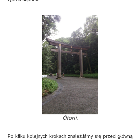
Ōto­rii.
Po kil­ku ko­lej­nych kro­kach zna­leź­li­śmy się przed głów­ną