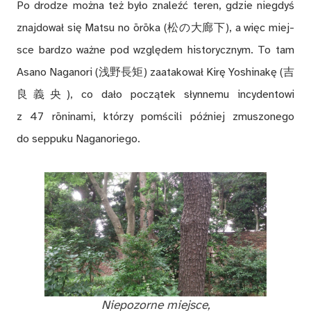
Po dro­dze moż­na też by­ło zna­leźć te­ren, gdzie nie­gdyś
znaj­do­wał się Mat­su no ōrōka (松の大廊下), a więc miej­
sce bar­dzo waż­ne pod wzglę­dem hi­sto­rycz­nym. To tam
Asa­no Na­ga­no­ri (浅野長矩) za­ata­ko­wał Ki­rę Yoshi­na­kę (吉
良義央), co da­ło po­czą­tek słyn­ne­mu in­cy­den­to­wi
z 47 rōni­na­mi, któ­rzy po­mści­li póź­niej zmu­szo­ne­go
do sep­pu­ku Na­ga­no­rie­go.
Nie­po­zor­ne miej­sce,