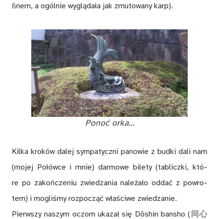
ﬁnem, a ogól­nie wy­glą­da­ła jak zmu­to­wa­ny karp).
Po­noć orka…
Kil­ka kro­ków da­lej sym­pa­tycz­ni pa­no­wie z bud­ki dali nam
(mo­jej Po­łów­ce i mnie) dar­mo­we bi­le­ty (ta­blicz­ki, któ­
re po za­koń­cze­niu zwie­dza­nia na­le­ża­ło od­dać z po­wro­
tem) i mo­gli­śmy roz­po­cząć wła­ści­we zwie­dza­nie.
Pierw­szy na­szym oczom uka­zał się Dōshin ban­sho (同心