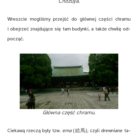
Chōzuya.
Wresz­cie mo­gli­śmy przejść do głów­nej czę­ści chra­mu
i obej­rzeć znaj­du­ją­ce się tam bu­dyn­ki, a tak­że chwi­lę od­
po­cząć.
Głów­na część chra­mu.
Cie­ka­wą rze­czą by­ły tzw.
ema
(絵馬), czy­li drew­nia­ne ta­