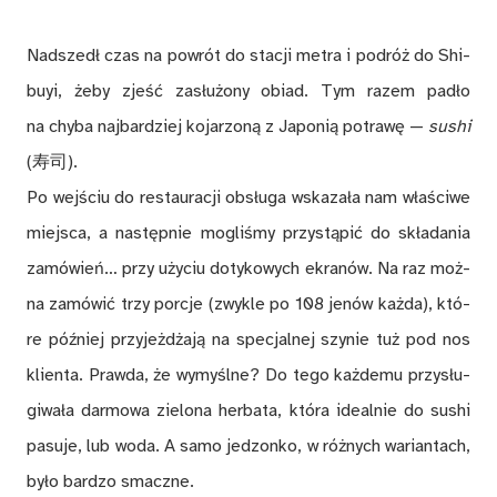
Nad­szedł czas na po­wrót do sta­cji me­tra i po­dróż do Shi­
buyi, że­by zjeść za­słu­żo­ny obiad. Tym ra­zem pa­dło
na chy­ba naj­bar­dziej ko­ja­rzo­ną z Ja­po­nią po­tra­wę —
su­shi
(寿司).
Po wej­ściu do re­stau­ra­cji ob­słu­ga wska­za­ła nam wła­ści­we
miej­sca, a na­stęp­nie mo­gli­śmy przy­stą­pić do skła­da­nia
za­mó­wień… przy uży­ciu do­ty­ko­wych ekra­nów. Na raz moż­
na za­mó­wić trzy por­cje (zwy­kle po 108 je­nów każ­da), któ­
re póź­niej przy­jeż­dża­ją na spe­cjal­nej szy­nie tuż pod nos
klien­ta. Praw­da, że wy­myśl­ne? Do tego każ­de­mu przy­słu­
gi­wa­ła dar­mo­wa zie­lo­na her­ba­ta, któ­ra ide­al­nie do su­shi
pa­su­je, lub woda. A samo je­dzon­ko, w róż­nych wa­rian­tach,
by­ło bar­dzo smacz­ne.