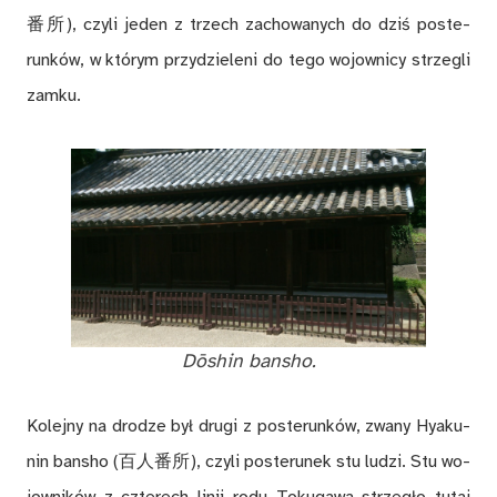
番所), czy­li je­den z trzech za­cho­wa­nych do dziś po­ste­
run­ków, w któ­rym przy­dzie­le­ni do tego wo­jow­ni­cy strze­gli
zam­ku.
Dōshin ban­sho.
Ko­lej­ny na dro­dze był dru­gi z po­ste­run­ków, zwa­ny Hya­ku­
nin ban­sho (百人番所), czy­li po­ste­ru­nek stu lu­dzi. Stu wo­
jow­ni­ków z czte­rech li­nii rodu To­ku­ga­wa strze­gło tu­taj