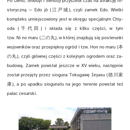
Po Ueno, Shi­buyi i Sen­sōji przy­szedł czas na atrak­cję hi­
sto­rycz­ną — Edo jō (江戸城), czy­li za­mek Edo. Wiel­ki
kom­pleks umiej­sco­wio­ny jest w okrę­gu spe­cjal­nym Chiy­
oda (千代田) i skła­da się z kil­ku czę­ści, w tym
tzw. Ni no maru (二の丸), w któ­rej znaj­du­ją się po­ste­run­ki
wo­jow­ni­ków oraz prze­pięk­ny ogród i tzw. Hon no maru (本
の丸), czy­li głów­nej czę­ści z ko­lej­nym ogro­dem oraz za­
bu­do­wą. Za­mek po­wstał jesz­cze w XV wie­ku, na­stęp­nie
zo­stał prze­ję­ty przez sio­gu­na To­ku­ga­wę Ie­yasu (徳川家
康), a po upad­ku sio­gu­na­tu na jego te­re­nie po­wstał też
pa­łac ce­sar­ski.