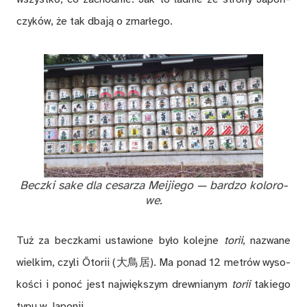
czy­ków, że tak dba­ją o zmar­łe­go.
Becz­ki sake dla ce­sa­rza Me­ijie­go — bar­dzo ko­lo­ro­
we.
Tuż za becz­ka­mi usta­wio­ne by­ło ko­lej­ne
to­rii
, na­zwa­ne
wiel­kim, czy­li Ōto­rii (大鳥居). Ma po­nad 12 me­trów wy­so­
ko­ści i po­noć jest naj­więk­szym drew­nia­nym
to­rii
ta­kie­go
typu w Ja­po­nii.