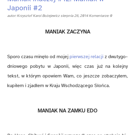
Japonii #2
autor:
Krzysztof Karol Bożejewicz
sierpnia 26, 2014
Komentarze: 0
MA­NIAK ZA­CZY­NA
Spo­ro cza­su mi­nę­ło od mo­jej
pierw­szej re­la­cji
z dwu­ty­go­
dnio­we­go po­by­tu w Ja­po­nii, więc czas już na ko­lej­ny
tekst, w któ­rym opo­wiem Wam, co jesz­cze zo­ba­czy­łem,
ku­pi­łem i zja­dłem w Kra­ju Wscho­dzą­ce­go Słoń­ca.
MA­NIAK NA ZAM­KU EDO