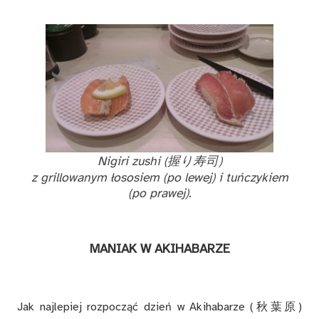
Ni­gi­ri zu­shi
(握り寿司)
z gril­lo­wa­nym ło­so­siem (po le­wej) i tuń­czy­kiem
(po pra­wej).
MA­NIAK W AKI­HA­BA­RZE
Jak naj­le­piej roz­po­cząć dzień w Aki­ha­ba­rze (秋葉原)