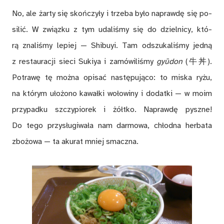
No, ale żar­ty się skoń­czy­ły i trze­ba by­ło na­praw­dę się po­
si­lić. W związ­ku z tym uda­li­śmy się do dziel­ni­cy, któ­
rą zna­li­śmy le­piej — Shi­buyi. Tam od­szu­ka­li­śmy jed­ną
z re­stau­ra­cji sie­ci Su­kiya i za­mó­wi­li­śmy
gyū­don
(牛丼).
Po­tra­wę tę moż­na opi­sać na­stę­pu­ją­co: to mi­ska ry­żu,
na któ­rym uło­żo­no ka­wał­ki wo­ło­wi­ny i do­dat­ki — w moim
przy­pad­ku szczy­pio­rek i żółt­ko. Na­praw­dę pysz­ne!
Do tego przy­słu­gi­wa­ła nam dar­mo­wa, chłod­na her­ba­ta
zbo­żo­wa — ta aku­rat mniej smacz­na.