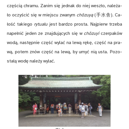
czę­ścią chra­mu. Za­nim się jed­nak do niej we­szło, na­le­ża­
ło oczy­ścić się w miej­scu zwa­nym
chōzuy­ą
(手水舎). Ca­
łość ta­kie­go
ry­tu­ału
jest bar­dzo pro­sta. Naj­pierw trze­ba
na­peł­nić je­den ze znaj­du­ją­cych się w
chōzuyi
czer­pa­ków
wo­dą, na­stęp­nie część wy­lać na le­wą rę­kę, część na pra­
wą, po­tem znów część na le­wą, by umyć nią usta. Po­zo­
sta­łą wo­dę na­le­ży wy­lać.