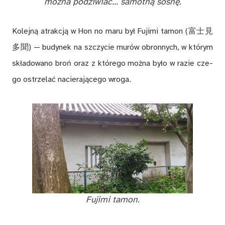
moż­na po­dzi­wiać… sa­mot­ną so­snę.
Ko­lej­ną atrak­cją w Hon no maru był Fu­ji­mi ta­mon (富士見
多聞) — bu­dy­nek na szczy­cie mu­rów obron­nych, w któ­rym
skła­do­wa­no broń oraz z któ­re­go moż­na by­ło w ra­zie cze­
go ostrze­lać na­cie­ra­ją­ce­go wro­ga.
Fu­ji­mi ta­mon.