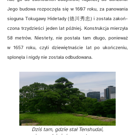
Jego bu­do­wa roz­po­czę­ła się w 1607 roku, za pa­no­wa­nia
sio­gu­na To­ku­ga­wy Hi­de­ta­dy (徳川秀忠) i zo­sta­ła za­koń­
czo­na trzy­dzie­ści je­den lat póź­niej. Kon­struk­cja mie­rzy­ła
58 me­trów. Nie­ste­ty, nie po­sta­ła tam dłu­go, po­nie­waż
w 1657 roku, czy­li dzie­więt­na­ście lat po ukoń­cze­niu,
spło­nę­ła i ni­gdy nie zo­sta­ła od­bu­do­wa­na.
Dziś tam, gdzie stał Ten­shu­dai,