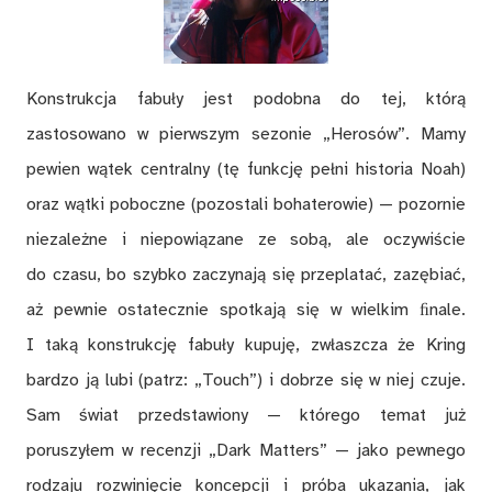
Konstrukcja fabuły jest podobna do tej, którą
zastosowano w pierwszym sezonie „Herosów”. Mamy
pewien wątek centralny (tę funkcję pełni historia Noah)
oraz wątki poboczne (pozostali bohaterowie) — pozornie
niezależne i niepowiązane ze sobą, ale oczywiście
do czasu, bo szybko zaczynają się przeplatać, zazębiać,
aż pewnie ostatecznie spotkają się w wielkim ﬁnale.
I taką konstrukcję fabuły kupuję, zwłaszcza że Kring
bardzo ją lubi (patrz: „Touch”) i dobrze się w niej czuje.
Sam świat przedstawiony — którego temat już
poruszyłem w recenzji „Dark Matters” — jako pewnego
rodzaju rozwinięcie koncepcji i próba ukazania, jak