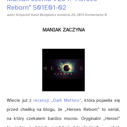
Reborn" S01E01-02
autor:
Krzysztof Karol Bożejewicz
września 26, 2015
Komentarze: 0
MANIAK ZACZYNA
Wiecie już z
recenzji „Dark Matters”
, która pojawiła się
przed chwilką na blogu, że „Heroes Reborn” to serial,
na który czekałem bardzo mocno. Oryginalni „Herosi”