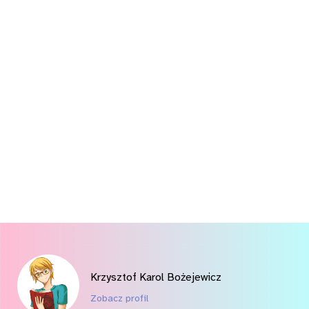
Krzysztof Karol Bożejewicz
Zobacz profil