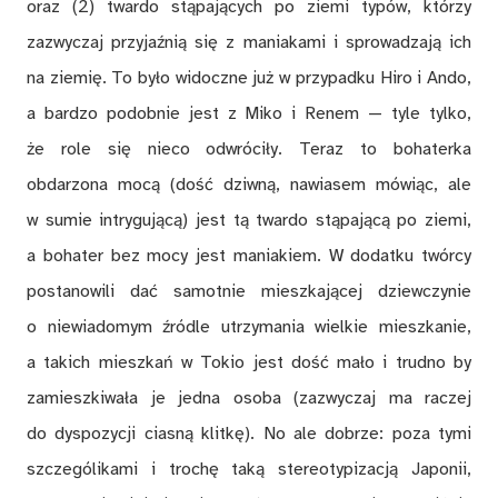
oraz (2) twardo stąpających po ziemi typów, którzy
zazwyczaj przyjaźnią się z maniakami i sprowadzają ich
na ziemię. To było widoczne już w przypadku Hiro i Ando,
a bardzo podobnie jest z Miko i Renem — tyle tylko,
że role się nieco odwróciły. Teraz to bohaterka
obdarzona mocą (dość dziwną, nawiasem mówiąc, ale
w sumie intrygującą) jest tą twardo stąpającą po ziemi,
a bohater bez mocy jest maniakiem. W dodatku twórcy
postanowili dać samotnie mieszkającej dziewczynie
o niewiadomym źródle utrzymania wielkie mieszkanie,
a takich mieszkań w Tokio jest dość mało i trudno by
zamieszkiwała je jedna osoba (zazwyczaj ma raczej
do dyspozycji ciasną klitkę). No ale dobrze: poza tymi
szczególikami i trochę taką stereotypizacją Japonii,