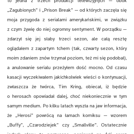
to jedna z trzech produkcji telewizyjnych — obok
„Zagubionych” i „Prison Break” — od których zaczęła się
moja przygoda z serialami amerykańskimi, w związku
z czym żywię do niej ogromny sentyment. W porządku —
zdarzył się jej słaby trzeci sezon, ale całą resztę
oglądałem z zapartym tchem (tak, czwarty sezon, który
moim zdaniem znów trzymał poziom, też mi się podobał),
a anulowanie serialu przeżyłem dość mocno. Od czasu
kasacji wyczekiwałem jakichkolwiek wieści o kontynuacji,
zwłaszcza że twórca, Tim Kring, obiecał, iż będzie
o herosach opowiadał dalej, choć niekoniecznie w tym
samym medium. Po kilku latach wyszła na jaw informacja,
że „Herosi” powrócą na łamach komiksu — wzorem
„Buffy”, „Czarodziejek” czy „Smallville”. Ostatecznie