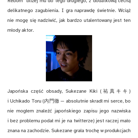
Reborn” bliżej mu do tego drugiego, z dodatkową cechą
delikatnego zagubienia. I gra naprawdę świetnie. Wciąż
nie mogę się nadziwić, jak bardzo utalentowany jest ten
młody aktor.
Japońska część obsady, Sukezane Kiki (祐真キキ)
i Uchikado Toru (内門徹 — absolutnie skradł mi serce, bo
nie mogłem znaleźć japońskiego zapisu jego nazwiska
i bez problemu podał mi je na twitterze) jest raczej mało
znana na zachodzie. Sukezane grała trochę w produkcjach