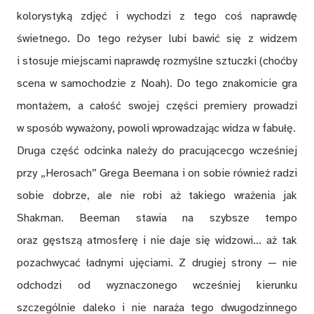
kolorystyką zdjęć i wychodzi z tego coś naprawdę
świetnego. Do tego reżyser lubi bawić się z widzem
i stosuje miejscami naprawdę rozmyślne sztuczki (choćby
scena w samochodzie z Noah). Do tego znakomicie gra
montażem, a całość swojej części premiery prowadzi
w sposób wyważony, powoli wprowadzając widza w fabułę.
Druga część odcinka należy do pracującecgo wcześniej
przy „Herosach” Grega Beemana i on sobie również radzi
sobie dobrze, ale nie robi aż takiego wrażenia jak
Shakman. Beeman stawia na szybsze tempo
oraz gęstszą atmosferę i nie daje się widzowi… aż tak
pozachwycać ładnymi ujęciami. Z drugiej strony — nie
odchodzi od wyznaczonego wcześniej kierunku
szczególnie daleko i nie naraża tego dwugodzinnego