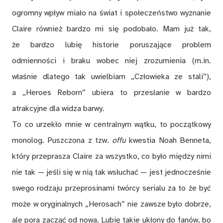
ogromny wpływ miało na świat i społeczeństwo wyznanie
Claire również bardzo mi się podobało. Mam już tak,
że bardzo lubię historie poruszające problem
odmienności i braku wobec niej zrozumienia (m.in.
właśnie dlatego tak uwielbiam „Człowieka ze stali”),
a „Heroes Reborn” ubiera to przesłanie w bardzo
atrakcyjne dla widza barwy.
To co urzekło mnie w centralnym wątku, to początkowy
monolog. Puszczona z tzw.
offu
kwestia Noah Benneta,
który przeprasza Claire za wszystko, co było między nimi
nie tak — jeśli się w nią tak wsłuchać — jest jednocześnie
swego rodzaju przeprosinami twórcy serialu za to że być
może w oryginalnych „Herosach” nie zawsze było dobrze,
ale pora zacząć od nowa. Lubię takie ukłony do fanów, bo