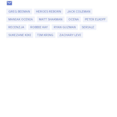
GREG BEEMAN
HEROES REBORN
JACK COLEMAN
MANIAK OCENIA
MATT SHAKMAN
OCENA
PETER ELKOFF
RECENZJA
ROBBIE KAY
RYAN GUZMAN
SERIALE
SUKEZANE KIKI
TIM KRING
ZACHARY LEVI