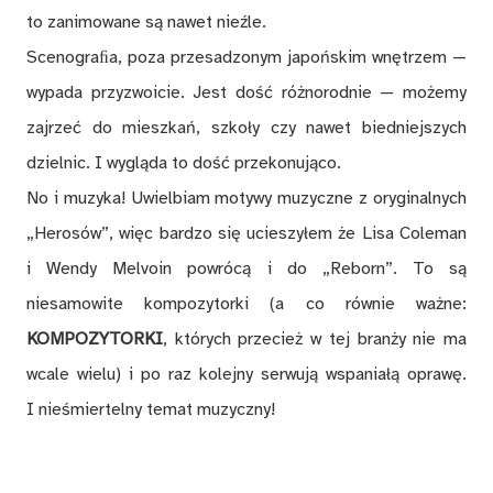
to zanimowane są nawet nieźle.
Scenograﬁa, poza przesadzonym japońskim wnętrzem —
wypada przyzwoicie. Jest dość różnorodnie — możemy
zajrzeć do mieszkań, szkoły czy nawet biedniejszych
dzielnic. I wygląda to dość przekonująco.
No i muzyka! Uwielbiam motywy muzyczne z oryginalnych
„Herosów”, więc bardzo się ucieszyłem że Lisa Coleman
i Wendy Melvoin powrócą i do „Reborn”. To są
niesamowite kompozytorki (a co równie ważne:
KOMPOZYTORKI
, których przecież w tej branży nie ma
wcale wielu) i po raz kolejny serwują wspaniałą oprawę.
I nieśmiertelny temat muzyczny!