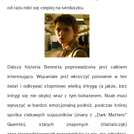
od razu robi się cieplej na serduszku.
Dalsza historia Benneta poprowadzona jest całkiem
interesująco. Wspaniale jest wkroczyć ponownie w ten
świat i odkrywać stopniowo wielką intrygę (a jakże, bez
intrygi się nie obyło) wraz z tym bohaterem. Noah musi
wyruszyć w bardzo emocjonalną podróż, podczas której
spotka ciekawych sojuszników (znany z „Dark Matters”
Quentin), starych znajomych (Haitańczyk)
oraz niespodziewanych przeciwników (a nie, nie zdradzę).