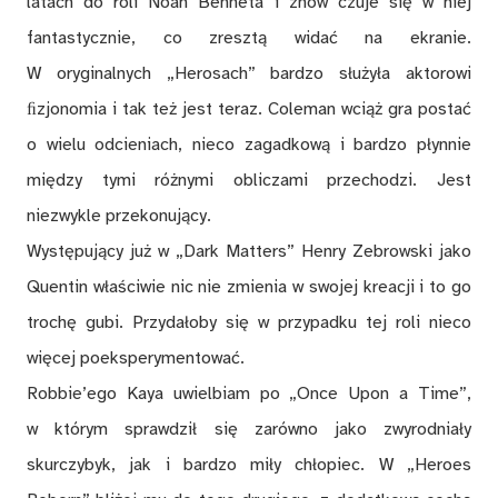
latach do roli Noah Benneta i znów czuje się w niej
fantastycznie, co zresztą widać na ekranie.
W oryginalnych „Herosach” bardzo służyła aktorowi
ﬁzjonomia i tak też jest teraz. Coleman wciąż gra postać
o wielu odcieniach, nieco zagadkową i bardzo płynnie
między tymi różnymi obliczami przechodzi. Jest
niezwykle przekonujący.
Występujący już w „Dark Matters” Henry Zebrowski jako
Quentin właściwie nic nie zmienia w swojej kreacji i to go
trochę gubi. Przydałoby się w przypadku tej roli nieco
więcej poeksperymentować.
Robbie’ego Kaya uwielbiam po „Once Upon a Time”,
w którym sprawdził się zarówno jako zwyrodniały
skurczybyk, jak i bardzo miły chłopiec. W „Heroes