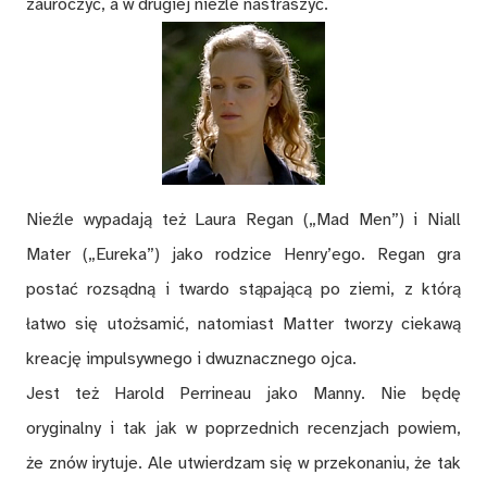
zauroczyć, a w drugiej nieźle nastraszyć.
Nieźle wypadają też Laura Regan („Mad Men”) i Niall
Mater („Eureka”) jako rodzice Henry’ego. Regan gra
postać rozsądną i twardo stąpającą po ziemi, z którą
łatwo się utożsamić, natomiast Matter tworzy ciekawą
kreację impulsywnego i dwuznacznego ojca.
Jest też Harold Perrineau jako Manny. Nie będę
oryginalny i tak jak w poprzednich recenzjach powiem,
że znów irytuje. Ale utwierdzam się w przekonaniu, że tak