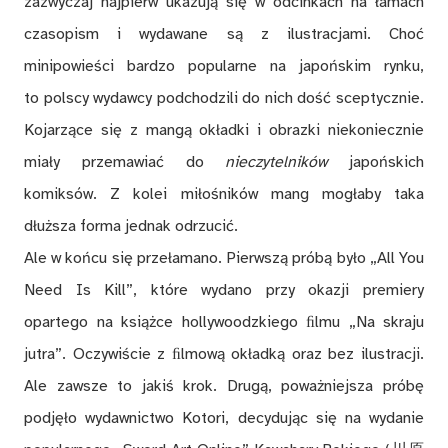
zazwyczaj najpierw ukazują się w odcinkach na łamach
czasopism i wydawane są z ilustracjami. Choć
minipowieści bardzo popularne na japońskim rynku,
to polscy wydawcy podchodzili do nich dość sceptycznie.
Kojarzące się z mangą okładki i obrazki niekoniecznie
miały przemawiać do
nieczytelników
japońskich
komiksów. Z kolei miłośników mang mogłaby taka
dłuższa forma jednak odrzucić.
Ale w końcu się przełamano. Pierwszą próbą było „All You
Need Is Kill”, które wydano przy okazji premiery
opartego na książce hollywoodzkiego ﬁlmu „Na skraju
jutra”. Oczywiście z ﬁlmową okładką oraz bez ilustracji.
Ale zawsze to jakiś krok. Drugą, poważniejsza próbę
podjęło wydawnictwo Kotori, decydując się na wydanie