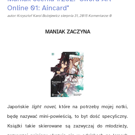
Online 01: Aincard"
autor:
Krzysztof Karol Bożejewicz
sierpnia 31, 2015
Komentarze: 0
MANIAK ZACZYNA
Japońskie
light novel
, które na potrzeby mojej notki,
będę nazywać mini-powieścią, to byt dość specyﬁczny.
Książki takie skierowane są zazwyczaj do młodzieży,