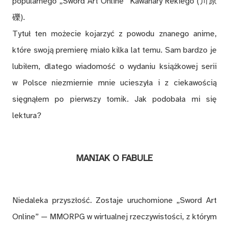
popularnego „Sword Art Online” Kawahary Rekiego (川原
礫).
Tytuł ten możecie kojarzyć z powodu znanego anime,
które swoją premierę miało kilka lat temu. Sam bardzo je
lubiłem, dlatego wiadomość o wydaniu książkowej serii
w Polsce niezmiernie mnie ucieszyła i z ciekawością
sięgnąłem po pierwszy tomik. Jak podobała mi się
lektura?
MANIAK O FABULE
Niedaleka przyszłość. Zostaje uruchomione „Sword Art
Online” — MMORPG w wirtualnej rzeczywistości, z którym