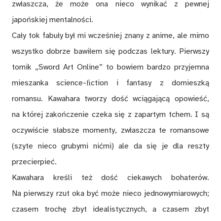
zwłaszcza, że może ona nieco wynikać z pewnej
japońskiej mentalności.
Cały tok fabuły był mi wcześniej znany z anime, ale mimo
wszystko dobrze bawiłem się podczas lektury. Pierwszy
tomik „Sword Art Online” to bowiem bardzo przyjemna
mieszanka science-ﬁction i fantasy z domieszką
romansu. Kawahara tworzy dość wciągającą opowieść,
na której zakończenie czeka się z zapartym tchem. I są
oczywiście słabsze momenty, zwłaszcza te romansowe
(szyte nieco grubymi nićmi) ale da się je dla reszty
przecierpieć.
Kawahara kreśli też dość ciekawych bohaterów.
Na pierwszy rzut oka być może nieco jednowymiarowych;
czasem trochę zbyt idealistycznych, a czasem zbyt