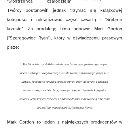
"Siostrzeńca czarodzieja".
Twórcy postanowili jednak trzymać się książkowej
kolejności i zekranizować część czwartą - "Srebrne
krzesło". Za produkcję filmu odpowie Mark Gordon
("Szeregowiec Ryan"), który w oświadczeniu prasowym
pisze:
Tak jak wielu czytelników, młodszych i starszych, jestem ogromnym
fanem pięknego i alegorycznego świata Narnii, stworzonego przez C. S.
Lewisa. Te historie fantasy stanowią obiekt pasji milionów oddanych
fanów z całego świata. Przygotowując się do ożywienia kolejnej z
książek, jesteśmy zaszczyceni i podekscytowani możliwością dołożenia
cegiełki do wspaniałego dziedzictwa Narnii.
Mark Gordon to jeden z największych producentów w