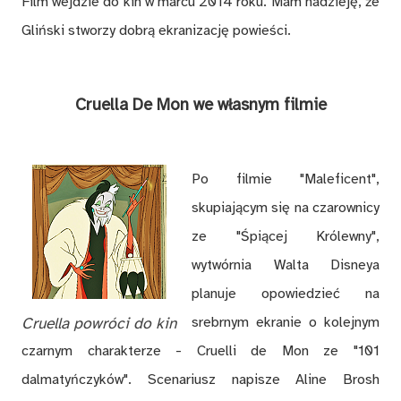
Film wejdzie do kin w marcu 2014 roku. Mam nadzieję, że
Gliński stworzy dobrą ekranizację powieści.
Cruella De Mon we własnym filmie
Po filmie "Maleficent",
skupiającym się na czarownicy
ze "Śpiącej Królewny",
wytwórnia Walta Disneya
planuje opowiedzieć na
Cruella powróci do kin
srebrnym ekranie o kolejnym
czarnym charakterze - Cruelli de Mon ze "101
dalmatyńczyków". Scenariusz napisze Aline Brosh