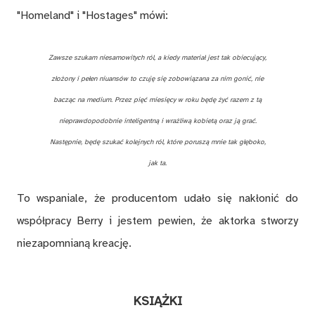
"Homeland" i "Hostages" mówi:
Zawsze szukam niesamowitych ról, a kiedy materiał jest tak obiecujący,
złożony i pełen niuansów to czuję się zobowiązana za nim gonić, nie
bacząc na medium. Przez pięć miesięcy w roku będę żyć razem z tą
nieprawdopodobnie inteligentną i wrażliwą kobietą oraz ją grać.
Następnie, będę szukać kolejnych ról, które poruszą mnie tak głęboko,
jak ta.
To wspaniale, że producentom udało się nakłonić do
współpracy Berry i jestem pewien, że aktorka stworzy
niezapomnianą kreację.
KSIĄŻKI