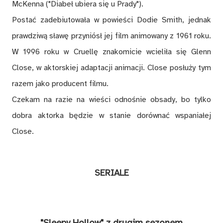
McKenna ("Diabeł ubiera się u Prady").
Postać zadebiutowała w powieści Dodie Smith, jednak
prawdziwą sławę przyniósł jej film animowany z 1961 roku.
W 1996 roku w Cruellę znakomicie wcieliła się Glenn
Close, w aktorskiej adaptacji animacji. Close posłuży tym
razem jako producent filmu.
Czekam na razie na wieści odnośnie obsady, bo tylko
dobra aktorka będzie w stanie dorównać wspaniałej
Close.
SERIALE
"Sleepy Hollow" z drugim sezonem