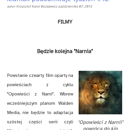
autor:
Krzysztof Karol Bożejewicz
października 07, 2013
FILMY
Będzie kolejna "Narnia"
Powstanie czwarty film oparty na
powieściach z cyklu
"Opowieści z Narni". Wbrew
wcześniejszym planom Walden
Media, nie będzie to adaptacja
szóstej części serii czyli
"Opowieści z Narnii"
powrócą do kin