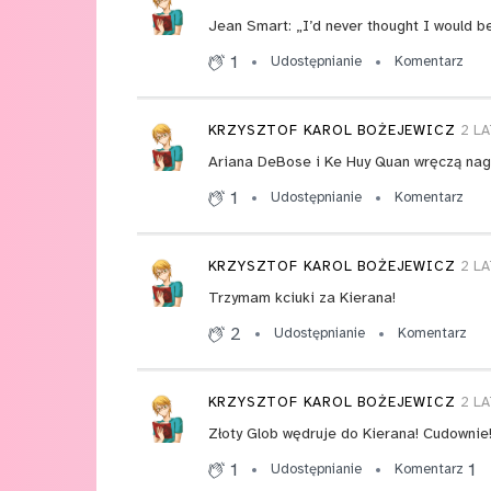
Jean Smart: „I’d never thought I would be
1
Udostępnianie
Komentarz
KRZYSZTOF KAROL BOŻEJEWICZ
2 L
Ariana DeBose i Ke Huy Quan wręczą nagr
1
Udostępnianie
Komentarz
KRZYSZTOF KAROL BOŻEJEWICZ
2 L
Trzymam kciuki za Kierana!
2
Udostępnianie
Komentarz
KRZYSZTOF KAROL BOŻEJEWICZ
2 L
Złoty Glob wędruje do Kierana! Cudownie!
1
1
Udostępnianie
Komentarz