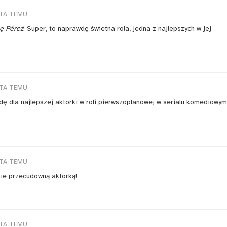
ATA TEMU
ę Pérez
! Super, to naprawdę świetna rola, jedna z najlepszych w jej
ATA TEMU
dę dla najlepszej aktorki w roli pierwszoplanowej w serialu komediowym
ATA TEMU
nie przecudowną aktorką!
ATA TEMU