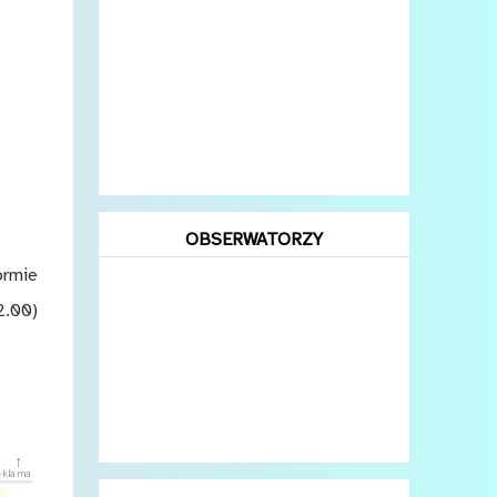
OBSERWATORZY
ormie
2.00)
↑
eklama