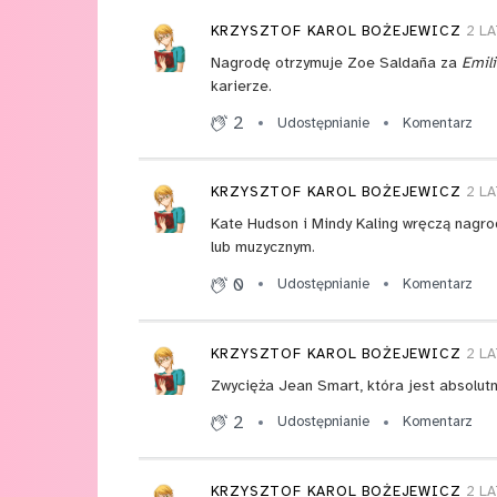
KRZYSZTOF KAROL BOŻEJEWICZ
2 L
Nagrodę otrzymuje Zoe Saldaña za
Emili
karierze.
2
Udostępnianie
Komentarz
KRZYSZTOF KAROL BOŻEJEWICZ
2 L
Kate Hudson i Mindy Kaling wręczą nagro
lub muzycznym.
0
Udostępnianie
Komentarz
KRZYSZTOF KAROL BOŻEJEWICZ
2 L
Zwycięża Jean Smart, która jest absolut
2
Udostępnianie
Komentarz
KRZYSZTOF KAROL BOŻEJEWICZ
2 L