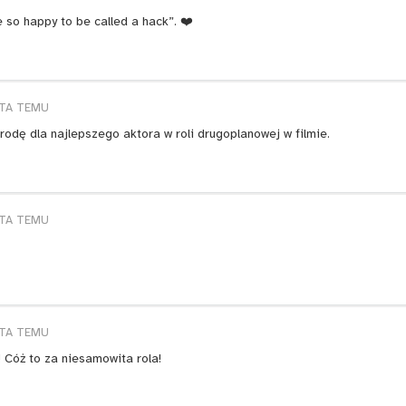
 so happy to be called a hack”. ❤️
ATA TEMU
odę dla najlepszego aktora w roli drugoplanowej w filmie.
ATA TEMU
ATA TEMU
 Cóż to za niesamowita rola!