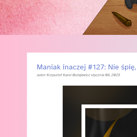
Maniak inaczej #127: Nie śpię
autor:
Krzysztof Karol Bożejewicz
stycznia 06, 2025